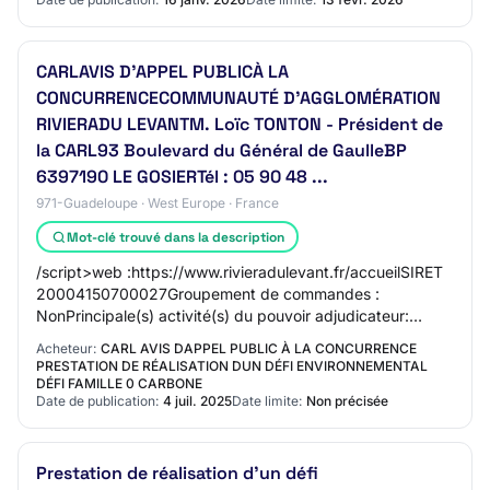
CARLAVIS D’APPEL PUBLICÀ LA
CONCURRENCECOMMUNAUTÉ D’AGGLOMÉRATION
RIVIERADU LEVANTM. Loïc TONTON - Président de
la CARL93 Boulevard du Général de GaulleBP
6397190 LE GOSIERTél : 05 90 48 ...
971-Guadeloupe · West Europe · France
Mot-clé trouvé dans la description
/script>web :https://www.rivieradulevant.fr/accueilSIRET
20004150700027Groupement de commandes :
NonPrincipale(s) activité(s) du pouvoir adjudicateur:
Services généraux des administrationspubliques;L…
Acheteur:
CARL AVIS DAPPEL PUBLIC À LA CONCURRENCE
PRESTATION DE RÉALISATION DUN DÉFI ENVIRONNEMENTAL
DÉFI FAMILLE 0 CARBONE
Date de publication:
4 juil. 2025
Date limite:
Non précisée
Prestation de réalisation d'un défi