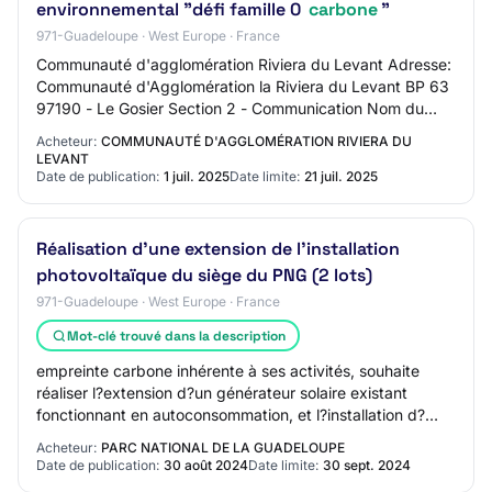
environnemental "défi famille 0
carbone
"
971-Guadeloupe · West Europe · France
Communauté d'agglomération Riviera du Levant Adresse:
Communauté d'Agglomération la Riviera du Levant BP 63
97190 - Le Gosier Section 2 - Communication Nom du
contact: Direction de l'Achat Public Adr…
Acheteur:
COMMUNAUTÉ D'AGGLOMÉRATION RIVIERA DU
LEVANT
Date de publication:
1 juil. 2025
Date limite:
21 juil. 2025
Réalisation d'une extension de l'installation
photovoltaïque du siège du PNG (2 lots)
971-Guadeloupe · West Europe · France
Mot-clé trouvé dans la description
empreinte carbone inhérente à ses activités, souhaite
réaliser l?extension d?un générateur solaire existant
fonctionnant en autoconsommation, et l?installation d?
infrastructures de recharge de véhicu…
Acheteur:
PARC NATIONAL DE LA GUADELOUPE
Date de publication:
30 août 2024
Date limite:
30 sept. 2024