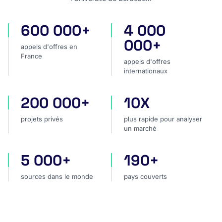
600 000+
4 000
appels d'offres en France
appels d'offres internatio
000+
appels d'offres en
France
appels d'offres
internationaux
200 000+
10X
projets privés
plus rapide pour analyser
projets privés
plus rapide pour analyser
un marché
5 000+
190+
sources dans le monde
pays couverts
sources dans le monde
pays couverts