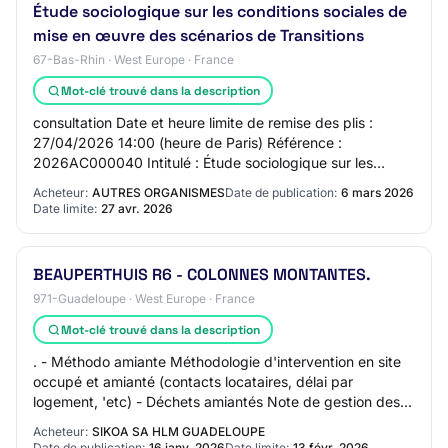
Étude sociologique sur les conditions sociales de
mise en œuvre des scénarios de Transitions
67-Bas-Rhin · West Europe · France
Mot-clé trouvé dans la description
consultation Date et heure limite de remise des plis :
27/04/2026 14:00 (heure de Paris) Référence :
2026AC000040 Intitulé : Étude sociologique sur les
conditions sociales de mise en œuvre des scénar…
Acheteur:
AUTRES ORGANISMES
Date de publication:
6 mars 2026
Date limite:
27 avr. 2026
BEAUPERTHUIS R6 - COLONNES MONTANTES.
971-Guadeloupe · West Europe · France
Mot-clé trouvé dans la description
. - Méthodo amiante Méthodologie d'intervention en site
occupé et amianté (contacts locataires, délai par
logement, 'etc) - Déchets amiantés Note de gestion des
déchets amiantés - HQE Note technique…
Acheteur:
SIKOA SA HLM GUADELOUPE
Date de publication:
16 janv. 2026
Date limite:
13 févr. 2026