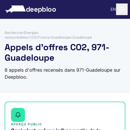
 au contenu
deepbloo
EN
Recherche
›
Énergies
renouvelables
›
CO2
›
France
›
Guadeloupe
›
Guadeloupe
Appels d'offres CO2, 971-
Guadeloupe
6 appels d'offres recensés dans 971-Guadeloupe sur
Deepbloo.
APERÇU PUBLIC