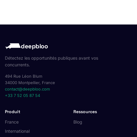
deepbloo
Détectez les opportunités publiques avant vos
concurrents.
494 Rue Léon Blum
34000 Montpellier, France
contact@deepbloo.com
+33 7 52 05 87 54
Produit
Ressources
France
Blog
International