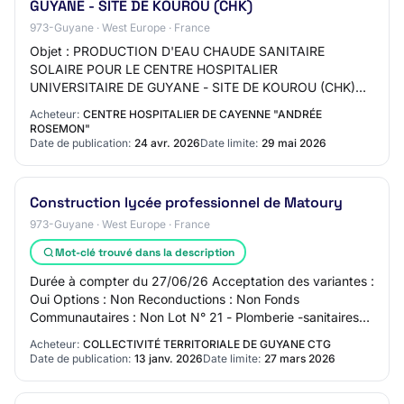
GUYANE - SITE DE KOUROU (CHK)
973-Guyane · West Europe · France
Objet : PRODUCTION D'EAU CHAUDE SANITAIRE
SOLAIRE POUR LE CENTRE HOSPITALIER
UNIVERSITAIRE DE GUYANE - SITE DE KOUROU (CHK)
Réference acheteur : CHU/2026_FCS_015 Type de marché
Acheteur:
CENTRE HOSPITALIER DE CAYENNE "ANDRÉE
: Fournitures Procédur…
ROSEMON"
Date de publication:
24 avr. 2026
Date limite:
29 mai 2026
Construction lycée professionnel de Matoury
973-Guyane · West Europe · France
Mot-clé trouvé dans la description
Durée à compter du 27/06/26 Acceptation des variantes :
Oui Options : Non Reconductions : Non Fonds
Communautaires : Non Lot N° 21 - Plomberie -sanitaires-
ECS - photovoltaïque - CPV 45332000 Plomberi…
Acheteur:
COLLECTIVITÉ TERRITORIALE DE GUYANE CTG
Date de publication:
13 janv. 2026
Date limite:
27 mars 2026