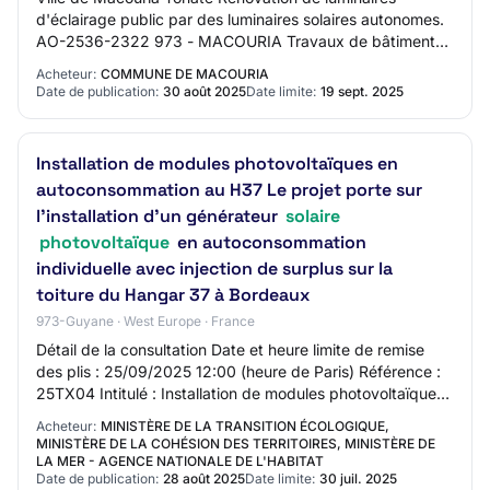
d'éclairage public par des luminaires solaires autonomes.
AO-2536-2322 973 - MACOURIA Travaux de bâtiment
Procédure adaptée Mise en ligne : 30/08/202…
Acheteur:
COMMUNE DE MACOURIA
Date de publication:
30 août 2025
Date limite:
19 sept. 2025
Installation de modules photovoltaïques en
autoconsommation au H37 Le projet porte sur
l’installation d’un générateur
solaire
photovoltaïque
en autoconsommation
individuelle avec injection de surplus sur la
toiture du Hangar 37 à Bordeaux
973-Guyane · West Europe · France
Détail de la consultation Date et heure limite de remise
des plis : 25/09/2025 12:00 (heure de Paris) Référence :
25TX04 Intitulé : Installation de modules photovoltaïques
en autoconsommation au H37…
Acheteur:
MINISTÈRE DE LA TRANSITION ÉCOLOGIQUE,
MINISTÈRE DE LA COHÉSION DES TERRITOIRES, MINISTÈRE DE
LA MER - AGENCE NATIONALE DE L'HABITAT
Date de publication:
28 août 2025
Date limite:
30 juil. 2025