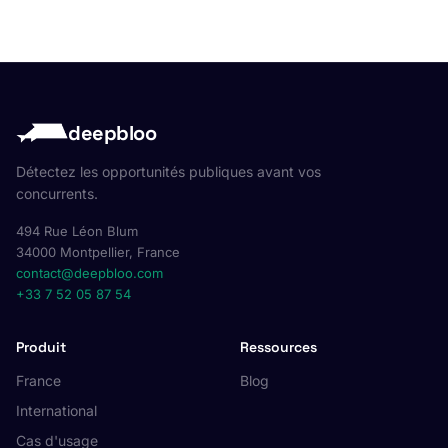
deepbloo
Détectez les opportunités publiques avant vos
concurrents.
494 Rue Léon Blum
34000 Montpellier, France
contact@deepbloo.com
+33 7 52 05 87 54
Produit
Ressources
France
Blog
International
Cas d'usage