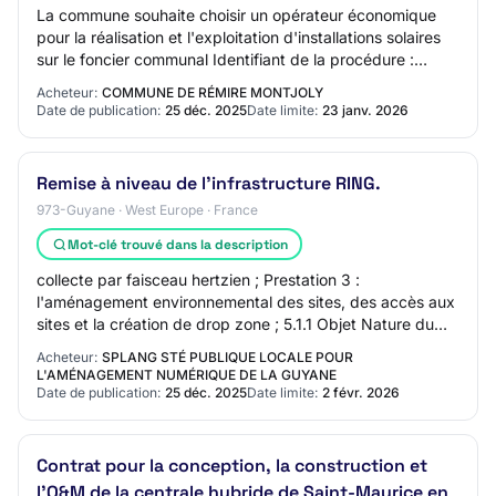
La commune souhaite choisir un opérateur économique
pour la réalisation et l'exploitation d'installations solaires
sur le foncier communal Identifiant de la procédure :
a99e12c6-623a-4587-afbd-91ead5…
Acheteur:
COMMUNE DE RÉMIRE MONTJOLY
Date de publication:
25 déc. 2025
Date limite:
23 janv. 2026
Remise à niveau de l'infrastructure RING.
973-Guyane · West Europe · France
Mot-clé trouvé dans la description
collecte par faisceau hertzien ; Prestation 3 :
l'aménagement environnemental des sites, des accès aux
sites et la création de drop zone ; 5.1.1 Objet Nature du
marché : Fournitures Nomenclature prin…
Acheteur:
SPLANG STÉ PUBLIQUE LOCALE POUR
L'AMÉNAGEMENT NUMÉRIQUE DE LA GUYANE
Date de publication:
25 déc. 2025
Date limite:
2 févr. 2026
Contrat pour la conception, la construction et
l'O&M de la centrale hybride de Saint-Maurice en