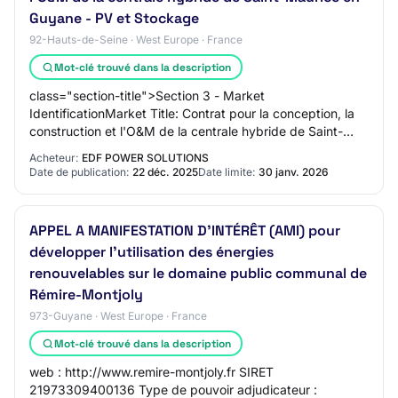
Guyane - PV et Stockage
92-Hauts-de-Seine · West Europe · France
Mot-clé trouvé dans la description
class="section-title">Section 3 - Market
IdentificationMarket Title: Contrat pour la conception, la
construction et l'O&M de la centrale hybride de Saint-
Maurice en Guyane - PV et StockageMain CPV Co…
Acheteur:
EDF POWER SOLUTIONS
Date de publication:
22 déc. 2025
Date limite:
30 janv. 2026
APPEL A MANIFESTATION D'INTÉRÊT (AMI) pour
développer l'utilisation des énergies
renouvelables sur le domaine public communal de
Rémire-Montjoly
973-Guyane · West Europe · France
Mot-clé trouvé dans la description
web : http://www.remire-montjoly.fr SIRET
21973309400136 Type de pouvoir adjudicateur :