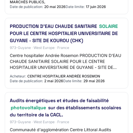
MARCHÉS PUBLICS,
Date de publication:
20 mai 2026
Date limite:
17 juin 2026
PRODUCTION D'EAU CHAUDE SANITAIRE
SOLAIRE
POUR LE CENTRE HOSPITALIER UNIVERSITAIRE DE
GUYANE - SITE DE KOUROU (CHK)
973-Guyane · West Europe · France
Centre hospitalier Andrée Rosemon PRODUCTION D'EAU
CHAUDE SANITAIRE SOLAIRE POUR LE CENTRE
HOSPITALIER UNIVERSITAIRE DE GUYANE - SITE DE
KOUROU (CHK) AO-2619-3221 973 - KOUROU Travaux
Acheteur:
CENTRE HOSPITALIER ANDRÉE ROSEMON
de bâtiment App…
Date de publication:
2 mai 2026
Date limite:
29 mai 2026
Audits énergétiques et études de faisabilité
photovoltaïque
sur des établissements scolaires
du territoire de la CACL.
973-Guyane · West Europe · France
Communauté d'agglomération Centre Littoral Audits