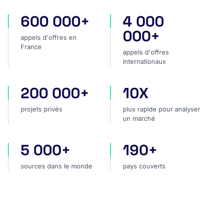
600 000+
4 000
appels d'offres en France
appels d'offres internatio
000+
appels d'offres en
France
appels d'offres
internationaux
200 000+
10X
projets privés
plus rapide pour analyser
projets privés
plus rapide pour analyser
un marché
5 000+
190+
sources dans le monde
pays couverts
sources dans le monde
pays couverts