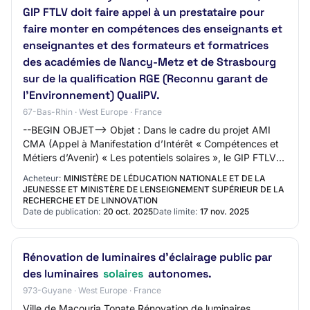
GIP FTLV doit faire appel à un prestataire pour
faire monter en compétences des enseignants et
enseignantes et des formateurs et formatrices
des académies de Nancy-Metz et de Strasbourg
sur de la qualification RGE (Reconnu garant de
l’Environnement) QualiPV.
67-Bas-Rhin · West Europe · France
--BEGIN OBJET--> Objet : Dans le cadre du projet AMI
CMA (Appel à Manifestation d’Intérêt « Compétences et
Métiers d’Avenir) « Les potentiels solaires », le GIP FTLV
doit faire appel à un prestataire…
Acheteur:
MINISTÈRE DE LÉDUCATION NATIONALE ET DE LA
JEUNESSE ET MINISTÈRE DE LENSEIGNEMENT SUPÉRIEUR DE LA
RECHERCHE ET DE LINNOVATION
Date de publication:
20 oct. 2025
Date limite:
17 nov. 2025
Rénovation de luminaires d'éclairage public par
des luminaires
solaires
autonomes.
973-Guyane · West Europe · France
Ville de Macouria Tonate Rénovation de luminaires