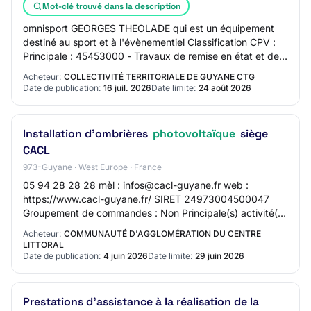
Mot-clé trouvé dans la description
omnisport GEORGES THEOLADE qui est un équipement
destiné au sport et à l'évènementiel Classification CPV :
Principale : 45453000 - Travaux de remise en état et de
remise à neuf Forme du marché : Pres…
Acheteur:
COLLECTIVITÉ TERRITORIALE DE GUYANE CTG
Date de publication:
16 juil. 2026
Date limite:
24 août 2026
Installation d'ombrières
photovoltaïque
siège
CACL
973-Guyane · West Europe · France
05 94 28 28 28 mèl : infos@cacl-guyane.fr web :
https://www.cacl-guyane.fr/ SIRET 24973004500047
Groupement de commandes : Non Principale(s) activité(s)
du pouvoir adjudicateur : Services généraux de…
Acheteur:
COMMUNAUTÉ D'AGGLOMÉRATION DU CENTRE
LITTORAL
Date de publication:
4 juin 2026
Date limite:
29 juin 2026
Prestations d'assistance à la réalisation de la