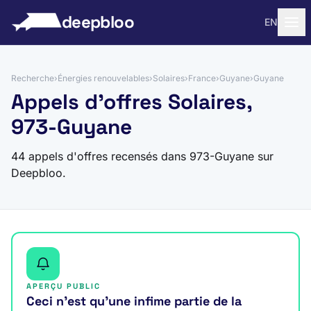
 au contenu
deepbloo
EN
Recherche
›
Énergies renouvelables
›
Solaires
›
France
›
Guyane
›
Guyane
Appels d'offres Solaires,
973-Guyane
44 appels d'offres recensés dans 973-Guyane sur
Deepbloo.
APERÇU PUBLIC
Ceci n’est qu’une infime partie de la