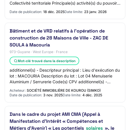
Collectivité territoriale Principale(s) activité(s) du pouvoir
adjudicateur : Services généraux des administrat…
Date de publication:
18 déc. 2025
Date limite:
23 janv. 2026
Bâtiment et de VRD relatifs à l’opération de
construction de 28 Maisons de Ville - ZAC DE
SOULA à Macouria
973-Guyane · West Europe · France
Mot-clé trouvé dans la description
additionnel(s) - Descripteur principal : Lieu d'exécution du
lot : MACOURIA Description du lot : Lot 04 Menuiserie
Aluminium / Serrurerie Code(s) CPV additionnel(s) -
Descripteur principal : Lieu d'e…
Acheteur:
SOCIÉTÉ IMMOBILIÈRE DE KOUROU (SIMKO)
Date de publication:
3 nov. 2025
Date limite:
4 déc. 2025
Dans le cadre du projet AMI CMA (Appel à
Manifestation d’Intérêt « Compétences et
Métiers d’Avenir) « Les potentiels
solaires
», le