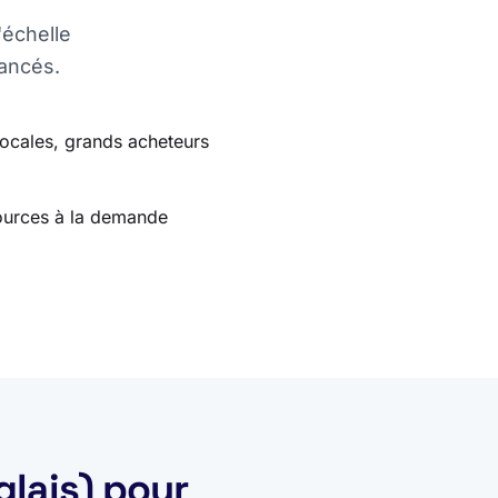
'échelle
nancés.
locales, grands acheteurs
sources à la demande
glais) pour