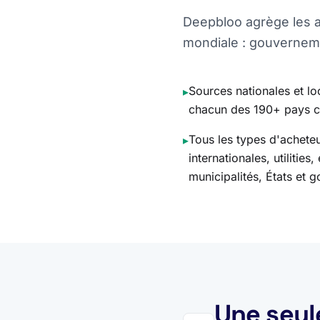
Deepbloo agrège les av
mondiale : gouvernemen
Sources nationales et l
▸
chacun des 190+ pays c
Tous les types d'acheteu
▸
internationales, utilities
municipalités, États et
Une seul