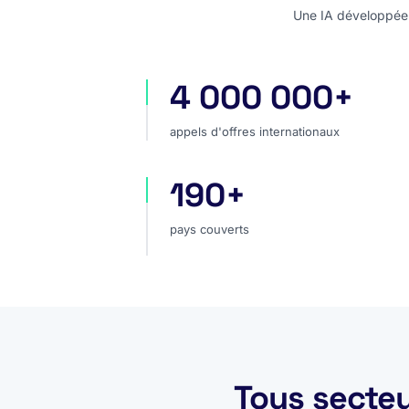
Une IA développée e
4 000 000+
appels d'offres internationaux
appels d'offres internationaux
190+
pays couverts
pays couverts
Tous secteu