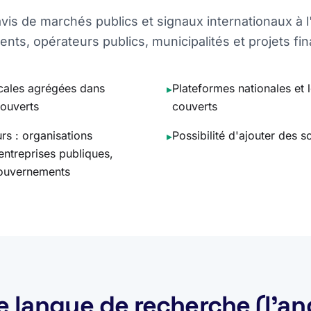
is de marchés publics et signaux internationaux à l
ts, opérateurs publics, municipalités et projets fi
ocales agrégées dans
Plateformes nationales et 
▸
ouverts
couverts
rs : organisations
Possibilité d'ajouter des 
▸
, entreprises publiques,
 gouvernements
e langue de recherche (l'an