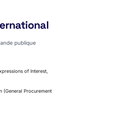
ternational
mande publique
xpressions of Interest,
on (General Procurement