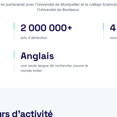
n partenariat avec l'Université de Montpellier et le collège Science
l'Université de Bordeaux.
2 000 000+
4
avis d'attribution
sou
avis d'attribution
sour
Anglais
une seule langue de recherche couvre le monde 
une seule langue de recherche couvre le
monde entier
rs d'activité