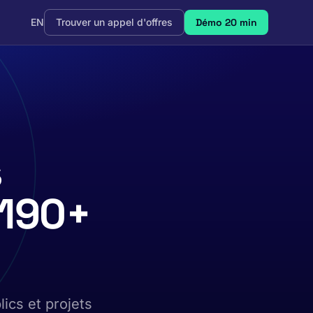
EN
Trouver un appel d'offres
Démo 20 min
s
 190+
lics et projets