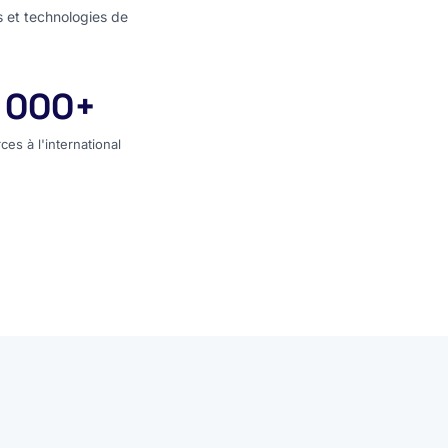
s et technologies de
 000+
rces à l'international
ces à l'international
entier