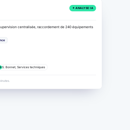
✦ ANALYSE IA
pervision centralisée, raccordement de 240 équipements
nce
S. Bonnet, Services techniques
B
inutes.