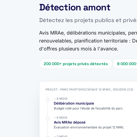
Détection amont
Détectez les projets publics et privé
Avis MRAe, délibérations municipales, per
renouvelables, planification territoriale 
d'offres plusieurs mois à l'avance.
200 000+ projets privés détectés
8 000 000+
PROJET : PARC PHOTOVOLTAÏQUE 12 MWC, GOUZON (23)
− 9 MOIS
Délibération municipale
Budget voté pour l’étude de faisabilité du parc.
− 6 MOIS
Avis MRAe déposé
Évaluation environnementale du projet 12 MWc.
− 3 MOIS