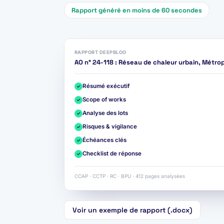
Rapport généré en moins de 60 secondes
RAPPORT DEEPBLOO
AO n° 24-118 : Réseau de chaleur urbain, Métro
Résumé exécutif
✓
Scope of works
✓
Analyse des lots
✓
Risques & vigilance
✓
Échéances clés
✓
Checklist de réponse
✓
CCAP · CCTP · RC · BPU · 412 pages analysées
Voir un exemple de rapport (.docx)