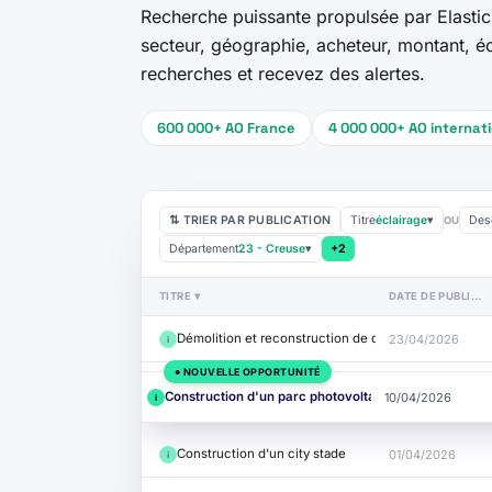
Recherche puissante propulsée par Elastic
secteur, géographie, acheteur, montant, é
recherches et recevez des alertes.
600 000+ AO France
4 000 000+ AO internat
⇅ TRIER PAR PUBLICATION
Titre
éclairage
▾
Desc
OU
Département
23 - Creuse
▾
+2
TITRE ▾
DATE DE PUBLICATION ▾
Démolition et reconstruction de deux blocs sanitaire
23/04/2026
i
● NOUVELLE OPPORTUNITÉ
Construction d'un parc photovoltaïque à Gouzon
10/04/2026
i
Construction d'un city stade
01/04/2026
i