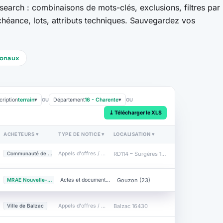
search : combinaisons de mots-clés, exclusions, filtres par
chéance, lots, attributs techniques. Sauvegardez vos
ionaux
ription
terrain
▾
Département
16 - Charente
▾
OU
OU
⤓ Télécharger le XLS
ACHETEURS ▾
TYPE DE NOTICE ▾
LOCALISATION ▾
s
RD114 – Surgères 17700
Communauté de commu…
Appels d'offres / Dem…
Gouzon (23)
MRAE Nouvelle-Aquit…
Actes et documents adm…
Balzac 16430
Ville de Balzac
Appels d'offres / Dem…