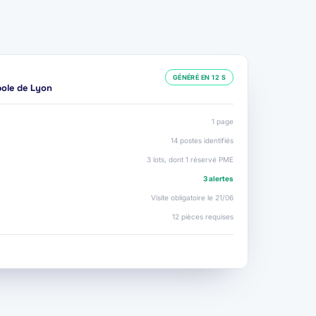
GÉNÉRÉ EN 12 S
pole de Lyon
1 page
14 postes identifiés
3 lots, dont 1 réservé PME
3 alertes
Visite obligatoire le 21/06
12 pièces requises