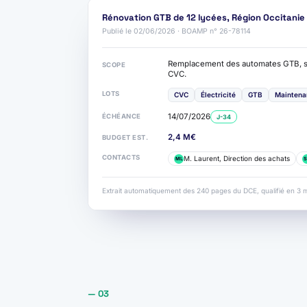
Rénovation GTB de 12 lycées, Région Occitanie
Publié le 02/06/2026 · BOAMP n° 26-78114
Remplacement des automates GTB, su
SCOPE
CVC.
LOTS
CVC
Électricité
GTB
Maintena
14/07/2026
ÉCHÉANCE
J-34
2,4 M€
BUDGET EST.
CONTACTS
M. Laurent, Direction des achats
ML
S
Extrait automatiquement des 240 pages du DCE, qualifié en 3 m
— 03