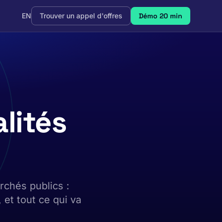
EN
Trouver un appel d'offres
Démo 20 min
lités
rchés publics :
 et tout ce qui va