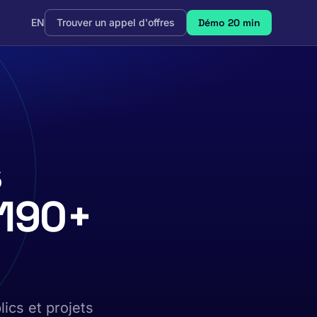
EN
Trouver un appel d'offres
Démo 20 min
s
 190+
lics et projets