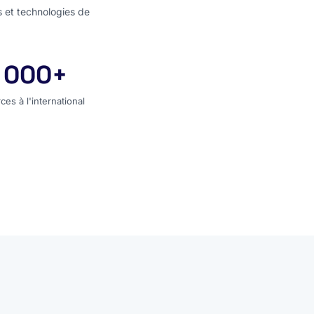
s et technologies de
 000+
rces à l'international
ces à l'international
entier