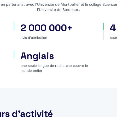
n partenariat avec l'Université de Montpellier et le collège Science
l'Université de Bordeaux.
2 000 000+
4
avis d'attribution
sou
avis d'attribution
sour
Anglais
une seule langue de recherche couvre le monde 
une seule langue de recherche couvre le
monde entier
rs d'activité