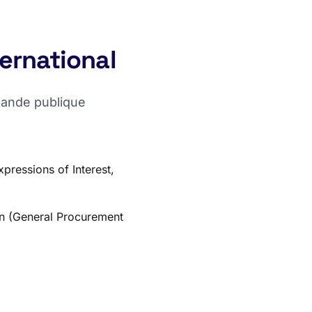
ternational
mande publique
xpressions of Interest,
on (General Procurement