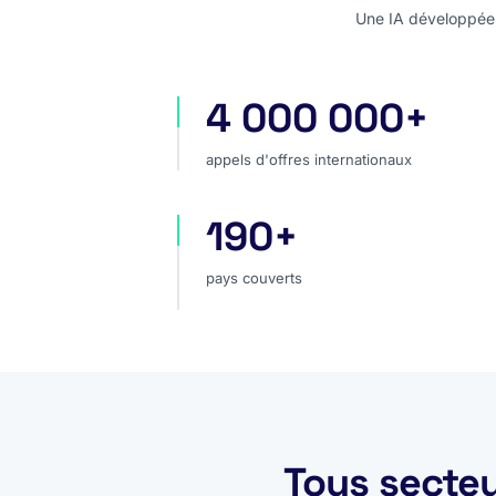
Une IA développée e
4 000 000+
appels d'offres internationaux
appels d'offres internationaux
190+
pays couverts
pays couverts
Tous secteu