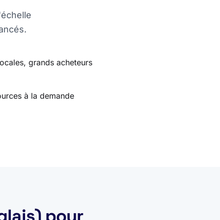
'échelle
nancés.
locales, grands acheteurs
sources à la demande
glais) pour