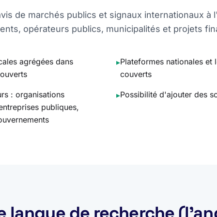
is de marchés publics et signaux internationaux à l
ts, opérateurs publics, municipalités et projets fi
ocales agrégées dans
Plateformes nationales et 
▸
ouverts
couverts
rs : organisations
Possibilité d'ajouter des 
▸
, entreprises publiques,
 gouvernements
e langue de recherche (l'an