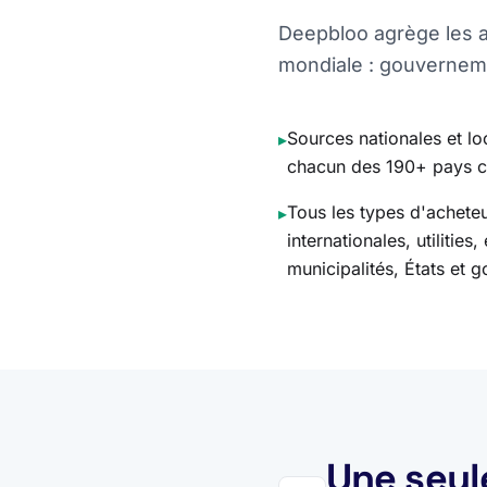
Deepbloo agrège les av
mondiale : gouvernemen
Sources nationales et l
▸
chacun des 190+ pays c
Tous les types d'acheteu
▸
internationales, utilities
municipalités, États et
Une seul