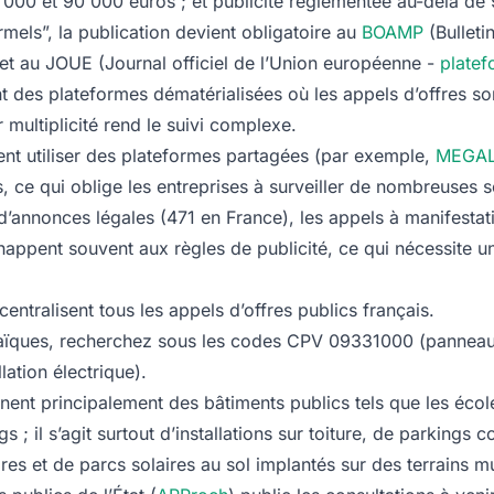
 000 et 90 000 euros ; et publicité réglementée au-delà de
rmels”, la publication devient obligatoire au
BOAMP
(Bulletin
et au JOUE (Journal officiel de l’Union européenne -
plate
nt des plateformes dématérialisées où les appels d’offres so
r multiplicité rend le suivi complexe.
ent utiliser des plateformes partagées (par exemple,
MEGAL
s, ce qui oblige les entreprises à surveiller de nombreuses 
nnonces légales (471 en France), les appels à manifestati
happent souvent aux règles de publicité, ce qui nécessite un
centralisent tous les appels d’offres publics français.
taïques, recherchez sous les codes CPV 09331000 (panneaux
ation électrique).
nent principalement des bâtiments publics tels que les écol
gs ; il s’agit surtout d’installations sur toiture, de parkings 
es et de parcs solaires au sol implantés sur des terrains m