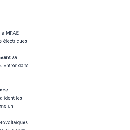
e la MRAE
s électriques
avant
sa
e. Entrer dans
ance
.
alident les
onne un
otovoltaïques