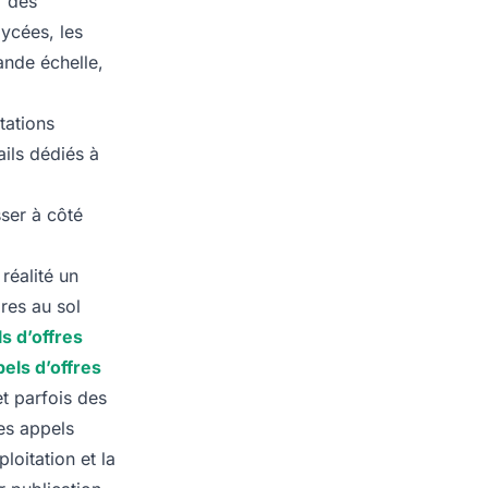
r des
lycées, les
ande échelle,
tations
ils dédiés à
ser à côté
réalité un
res au sol
s d’offres
pels d’offres
t parfois des
ces appels
loitation et la