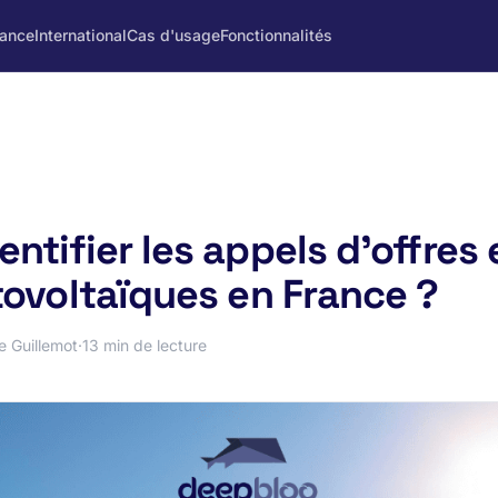
rance
International
Cas d'usage
Fonctionnalités
tifier les appels d'offres e
tovoltaïques en France ?
e Guillemot
·
13 min de lecture