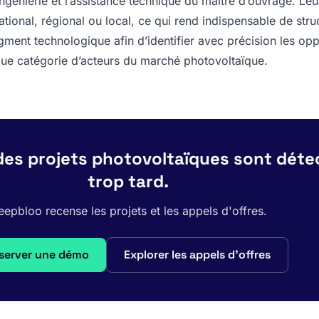
ngénierie et l’assistance technique du maître d’ouvrage. Leu
ational, régional ou local, ce qui rend indispensable de struc
gment technologique afin d’identifier avec précision les opp
que catégorie d’acteurs du marché photovoltaïque.
des projets photovoltaïques sont déte
trop tard.
epbloo recense les projets et les appels d'offres.
server une démo
Explorer les appels d'offres