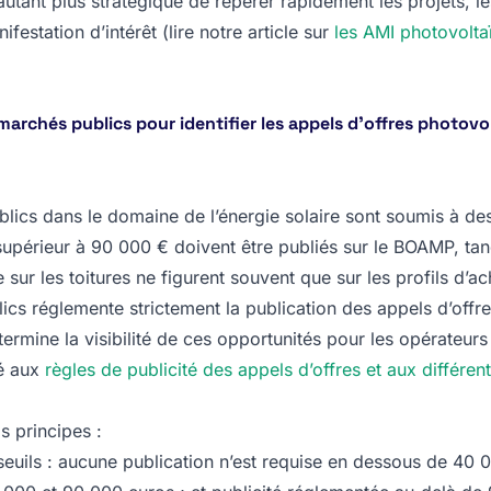
utant plus stratégique de repérer rapidement les projets, l
ifestation d’intérêt (lire notre article sur
les AMI photovolta
 marchés publics pour identifier les appels d’offres photov
lics dans le domaine de l’énergie solaire sont soumis à des s
supérieur à 90 000 € doivent être publiés sur le BOAMP, tan
 sur les toitures ne figurent souvent que sur les profils d’a
s réglemente strictement la publication des appels d’offre
termine la visibilité de ces opportunités pour les opérateu
ré aux
règles de publicité des appels d’offres et aux différen
s principes :
 seuils : aucune publication n’est requise en dessous de 40 