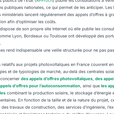
publics de l’État (
APProch
) publie les consultations à veni
ons publiques nationales, ce qui permet de les anticiper. Les 
s ministériels lancent régulièrement des appels d’offres à gr
on afin d’optimiser les coûts.
dispose de son propre site Internet où elle publie les consul
comme Lyon, Bordeaux ou Toulouse ont développé des porta
.
es rend indispensable une veille structurée pour ne pas pas
s relatifs aux projets photovoltaïques en France couvrent en 
gies et de typologies de marché, au-delà des centrales solai
nt concerner
des appels d’offres photovoltaïques
,
des appel
appels d’offres pour l’autoconsommation
, ainsi que
les ap
des
combinant la production solaire, le stockage d’énergie e
taires. En fonction de la taille et de la nature du projet, 
 des travaux de construction, des services d’ingénierie, l’exp