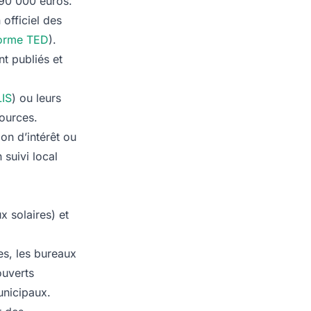
 90 000 euros.
 officiel des
forme TED
).
nt publiés et
IS
) ou leurs
sources.
on d’intérêt ou
 suivi local
 solaires) et
es, les bureaux
couverts
unicipaux.