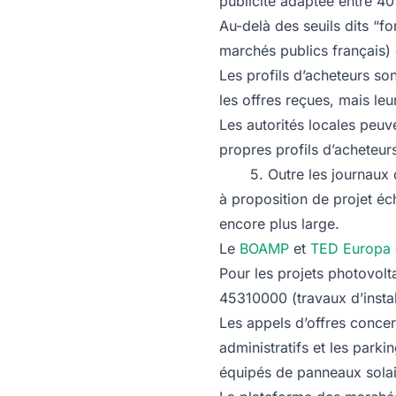
publicité adaptée entre 40
Au-delà des seuils dits “fo
marchés publics français) 
Les profils d’acheteurs so
les offres reçues, mais leu
Les autorités locales peuv
propres profils d’acheteur
5. Outre les journaux d’a
à proposition de projet éc
encore plus large.
Le
BOAMP
et
TED Europa
Pour les projets photovol
45310000 (travaux d’install
Les appels d’offres concer
administratifs et les parkin
équipés de panneaux solair