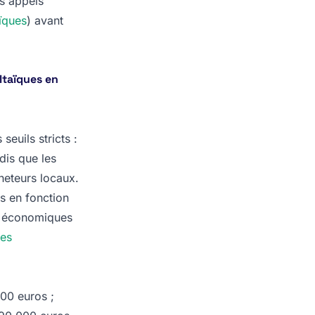
es appels
ïques
) avant
oltaïques en
euils stricts :
dis que les
cheteurs locaux.
s en fonction
rs économiques
tes
000 euros ;