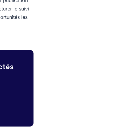
r publication
turer le suivi
ortunités les
ctés