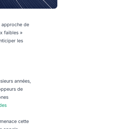
e approche de
x faibles »
ticiper les
sieurs années,
loppeurs de
ones
des
t menace cette