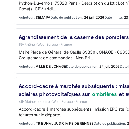
Python-Duvernois, 75020 Paris - Description du lot : Lot n
Code(s) CPV addi…
Acheteur:
SEMAPA
Date de publication:
24 juil. 2026
Date limite:
23
Agrandissement de la caserne des pompiers
69-Rhône · West Europe · France
Maire Place de Général de Gaulle 69330 JONAGE - 69330
Groupement de commandes : Non Pri…
Acheteur:
VILLE DE JONAGE
Date de publication:
24 juil. 2026
Date l
Accord-cadre à marchés subséquents : missi
solaires photovoltaïques sur
ombrières
et s
49-Maine-et-Loire · West Europe · France
Accord-cadre à marchés subséquents : mission EPCiste (con
toitures sur le départe…
Acheteur:
TRIBUNAL JUDICIAIRE DE RENNES
Date de publication:
2