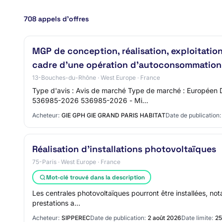
708 appels d’offres
MGP de conception, réalisation, exploitatio
cadre d'une opération d'autoconsommation h
13-Bouches-du-Rhône · West Europe · France
Type d'avis : Avis de marché Type de marché : Européen
536985-2026 536985-2026 - Mi…
Acheteur:
GIE GPH GIE GRAND PARIS HABITAT
Date de publication:
Réalisation d’installations photovoltaïques
75-Paris · West Europe · France
Mot-clé trouvé dans la description
Les centrales photovoltaïques pourront être installées, no
prestations a…
Acheteur:
SIPPEREC
Date de publication:
2 août 2026
Date limite:
25