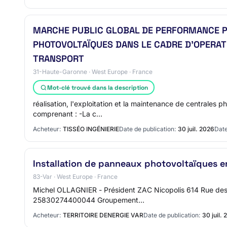
MARCHE PUBLIC GLOBAL DE PERFORMANCE PO
PHOTOVOLTAÏQUES DANS LE CADRE D'OPERAT
TRANSPORT
31-Haute-Garonne · West Europe · France
Mot-clé trouvé dans la description
réalisation, l'exploitation et la maintenance de centrales
comprenant : -La c…
Acheteur:
TISSÉO INGÉNIERIE
Date de publication:
30 juil. 2026
Date
Installation de panneaux photovoltaïques 
83-Var · West Europe · France
Michel OLLAGNIER - Président ZAC Nicopolis 614 Rue des
25830274400044 Groupement…
Acheteur:
TERRITOIRE DENERGIE VAR
Date de publication:
30 juil.