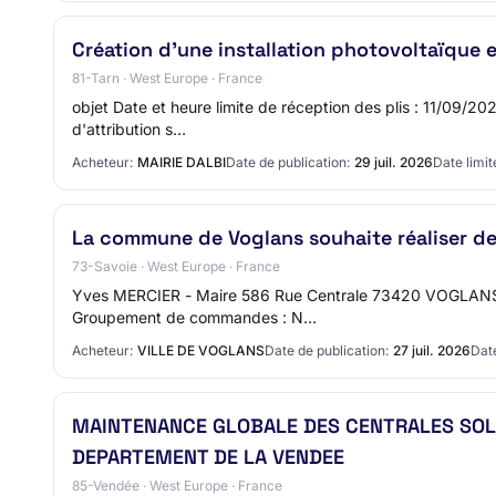
Création d'une installation photovoltaïque 
81-Tarn · West Europe · France
objet Date et heure limite de réception des plis : 11/09/2
d'attribution s…
Acheteur:
MAIRIE DALBI
Date de publication:
29 juil. 2026
Date limit
La commune de Voglans souhaite réaliser d
73-Savoie · West Europe · France
Yves MERCIER - Maire 586 Rue Centrale 73420 VOGLANS Té
Groupement de commandes : N…
Acheteur:
VILLE DE VOGLANS
Date de publication:
27 juil. 2026
Date
MAINTENANCE GLOBALE DES CENTRALES SOLA
DEPARTEMENT DE LA VENDEE
85-Vendée · West Europe · France