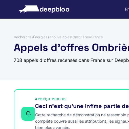
 au contenu
deepbloo
F
Recherche
›
Énergies renouvelables
›
Ombrières
›
France
Appels d'offres Ombriè
708 appels d'offres recensés dans France sur Deepb
APERÇU PUBLIC
Ceci n’est qu’une infime partie d
Cette recherche de démonstration ne ressemble pa
complète couvre aussi les attributions, les signau
bien plus avancés.