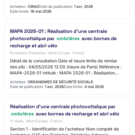
00 mèl : correspondre@aws-france.com…
Acheteur:
CIRAD
Date de publication:
1 avr. 2026
Date limite:
18 mai 2026
MAPA 2026-01 : Réalisation d'une centrale
photovoltaïque par
ombrières
avec bornes de
recharge et abri vélo
Pyrénées-Orientales · West Europe · France
Détail de la consultation Date et heure limite de remise
des plis : 04/05/2026 12:00 (heure de Paris) Référence :
MAPA-2026-01 Intitulé : MAPA 2026-01 : Réalisation
d'une centrale photovoltaïque par…
Acheteur:
ORGANISMES DE SÉCURITÉ SOCIALE
Date de publication:
1 avr. 2026
Date limite:
4 mai 2026
Réalisation d’une centrale photovoltaïque par
ombrières
avec bornes de recharge et abri vélo
11-Aude · West Europe · France
Section 1 - Identification de l'acheteur Nom complet de
l'acheteur: CAF des Pyrénées-Orientales Adresse: