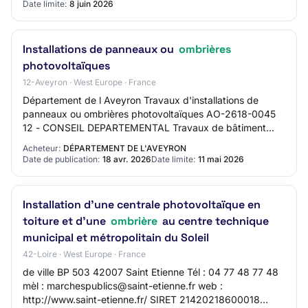
Date limite:
8 juin 2026
Installations de panneaux ou
ombrières
photovoltaïques
12-Aveyron · West Europe · France
Département de l Aveyron Travaux d'installations de
panneaux ou ombrières photovoltaïques AO-2618-0045
12 - CONSEIL DEPARTEMENTAL Travaux de bâtiment
Procédure adaptée Mise en ligne : 18/04/2026 Limi…
Acheteur:
DÉPARTEMENT DE L'AVEYRON
Date de publication:
18 avr. 2026
Date limite:
11 mai 2026
Installation d'une centrale photovoltaïque en
toiture et d'une
ombrière
au centre technique
municipal et métropolitain du Soleil
42-Loire · West Europe · France
de ville BP 503 42007 Saint Etienne Tél : 04 77 48 77 48
mèl : marchespublics@saint-etienne.fr web :
http://www.saint-etienne.fr/ SIRET 21420218600018