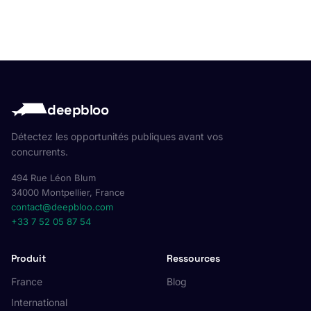
deepbloo
Détectez les opportunités publiques avant vos
concurrents.
494 Rue Léon Blum
34000 Montpellier, France
contact@deepbloo.com
+33 7 52 05 87 54
Produit
Ressources
France
Blog
International