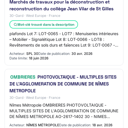
Marchés de travaux pour la déconstruction et
reconstruction du collège Jean Vilar de St Gilles
30-Gard · West Europe · France
Mot-clé trouvé dans la description
plafonds Lot 7: LOT-0065 - LOT7 : Menuiseries intérieures
– Mobilier - Signalétique Lot 8: LOT-0066 - LOT8 :
Revêtements de sols durs et faïences Lot 9: LOT-0067 -
LOT9 : Revêtements de sols souples…
Acheteur:
SPL 30
Date de publication:
30 avr. 2026
Date limite:
18 juin 2026
OMBRIERES
PHOTOVOLTAIQUE - MULTIPLES SITES
DE L'AGGLOMERATION DE COMMUNE DE NÎMES
METROPOLE
30-Gard · West Europe · France
Nîmes Métropole OMBRIERES PHOTOVOLTAIQUE -
MULTIPLES SITES DE L'AGGLOMERATION DE COMMUNE
DE NÎMES METROPOLE AO-2617-1402 30 - NIMES
METROPOLE Services Autres Mise en ligne : 18/04/2026
Acheteur:
NÎMES MÉTROPOLE
Date de publication:
18 avr. 2026
Limite de répo…