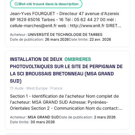
Mot-clé trouvé dans la description
Jean-Yves FOURQUET - Directeur 47 avenue d'Azereix
BP 1629 65016 Tarbes - 16 Tél : 05 62 44 27 00 mèl :
cellule-marches@enit.fr web : http://www.enit.fr SIRET
19650048200019 Objet : Appel à Manifesta…
Acheteur:
UNIVERSITÉ DE TECHNOLOGIE DE TARBES
Date de publication:
26 mars 2026
Date limite:
22 avr. 2026
INSTALLATION DE DEUX
OMBRIERES
PHOTOVOLTAIQUES SUR LE SITE DE PERPIGNAN DE
LA SCI BROUSSAIS BRETONNEAU (MSA GRAND
SUD)
11-Aude · West Europe · France
Section 1 - Identification de l'acheteur Nom complet de
l'acheteur: MSA GRAND SUD Adresse: Pyrénées-
Orientales Section 2 - Communication Nom du contact:
CANTIE Laurent Adresse mail du contact: N/C Nu…
Acheteur:
MSA GRAND SUD
Date de publication:
2 mars 2026
Date limite:
30 mars 2026