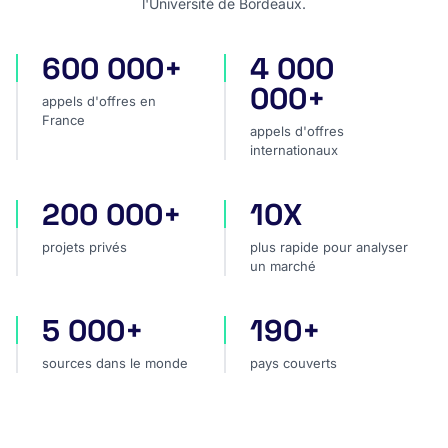
l'Université de Bordeaux.
600 000+
4 000
appels d'offres en France
appels d'offres internatio
000+
appels d'offres en
France
appels d'offres
internationaux
200 000+
10X
projets privés
plus rapide pour analyser
projets privés
plus rapide pour analyser
un marché
5 000+
190+
sources dans le monde
pays couverts
sources dans le monde
pays couverts