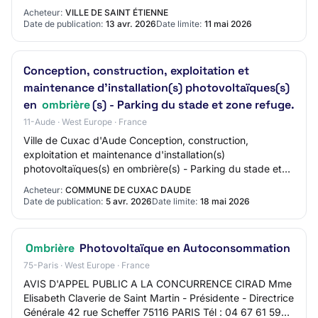
Groupement de commandes : Non Principale(s) acti…
Acheteur:
VILLE DE SAINT ÉTIENNE
Date de publication:
13 avr. 2026
Date limite:
11 mai 2026
Conception, construction, exploitation et
maintenance d'installation(s) photovoltaïques(s)
en
ombrière
(s) - Parking du stade et zone refuge.
11-Aude · West Europe · France
Ville de Cuxac d'Aude Conception, construction,
exploitation et maintenance d'installation(s)
photovoltaïques(s) en ombrière(s) - Parking du stade et
zone refuge. AO-2615-2832 11 - CUXAC D'AUDE Etude…
Acheteur:
COMMUNE DE CUXAC DAUDE
Date de publication:
5 avr. 2026
Date limite:
18 mai 2026
Ombrière
Photovoltaïque en Autoconsommation
75-Paris · West Europe · France
AVIS D'APPEL PUBLIC A LA CONCURRENCE CIRAD Mme
Elisabeth Claverie de Saint Martin - Présidente - Directrice
Générale 42 rue Scheffer 75116 PARIS Tél : 04 67 61 59