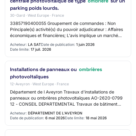
centrale photovoltaïque de type
ombrière
sur un
parking poids lourds.
30-Gard · West Europe · France
33857190400055 Groupement de commandes : Non
Principale(s) activité(s) du pouvoir adjudicateur : Affaires
économiques et financières; L'avis implique un marché
public Objet : Le présent Appel à Manif…
Acheteur:
LA SAT
Date de publication:
1 juin 2026
Date limite:
17 juil. 2026
Installations de panneaux ou
ombrières
photovoltaïques
12-Aveyron · West Europe · France
Département de l Aveyron Travaux d'installations de
panneaux ou ombrières photovoltaïques AO-2620-0799
12 - CONSEIL DEPARTEMENTAL Travaux de bâtiment
Procédure adaptée Mise en ligne : 06/05/2026 Limi…
Acheteur:
DÉPARTEMENT DE L'AVEYRON
Date de publication:
6 mai 2026
Date limite:
18 mai 2026