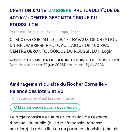
CREATION D’UNE
OMBRIERE
PHOTOVOLTAÏQUE DE
400 kWc CENTRE GERONTOLOGIQUE DU
ROUSSILLON
Pyrénées-Orientales · West Europe · France
CTM Close CGR_MT_26_ 001 - TRAVAUX DE CREATION
D’UNE OMBRIERE PHOTOVOLTAÏQUE DE 400 kWc
CENTRE GERONTOLOGIQUE DU ROUSSILLON Login
Online registration Below you find information regarding
Acheteur:
GCSMS CENTRE GÉRONTOLOGIQUE DU ROUSSILLON
this tender.…
Date de publication:
17 juin 2026
Date limite:
15 juil. 2026
Aménagement du site du Rocher Corneille -
Relance des lots 6 et 20
43-Haute-Loire · West Europe · France
Mot-clé trouvé dans la description
Le projet consiste en la restructuration de l'espace
d'accueil du public (billetterie/magasin, terrasse,
ombrière), la réhabilitation du parcours de visite (chemin,