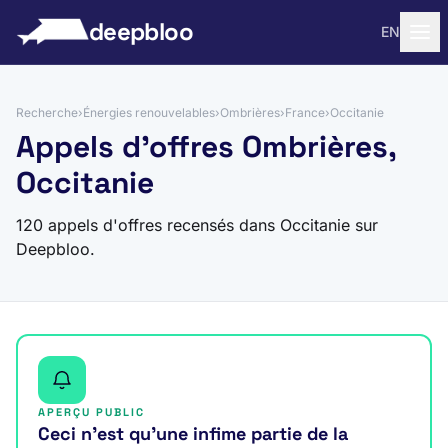
 au contenu
deepbloo
EN
Recherche
›
Énergies renouvelables
›
Ombrières
›
France
›
Occitanie
Appels d'offres Ombrières,
Occitanie
120 appels d'offres recensés dans Occitanie sur
Deepbloo.
APERÇU PUBLIC
Ceci n’est qu’une infime partie de la