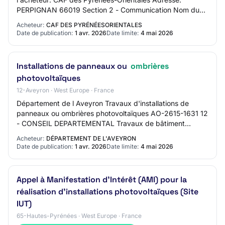
PERPIGNAN 66019 Section 2 - Communication Nom du
contact: Mme Céline CRESSENT Adresse mail du…
Acheteur:
CAF DES PYRÉNÉESORIENTALES
Date de publication:
1 avr. 2026
Date limite:
4 mai 2026
Installations de panneaux ou
ombrières
photovoltaïques
12-Aveyron · West Europe · France
Département de l Aveyron Travaux d'installations de
panneaux ou ombrières photovoltaïques AO-2615-1631 12
- CONSEIL DEPARTEMENTAL Travaux de bâtiment
Procédure adaptée Mise en ligne : 01/04/2026 Limi…
Acheteur:
DÉPARTEMENT DE L'AVEYRON
Date de publication:
1 avr. 2026
Date limite:
4 mai 2026
Appel à Manifestation d'Intérêt (AMI) pour la
réalisation d'installations photovoltaïques (Site
IUT)
65-Hautes-Pyrénées · West Europe · France