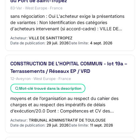
du Port de Saint-Tropez
83-Var · West Europe · France
sans négociation : Oui L'acheteur exige la présentations
de variantes : Non Identification des catégories
d'acheteurs intervenant (si accord-cadre) : VILLE DE
SAINT-TROPEZ Critères d'attribution : Pr…
Acheteur:
VILLE DE SAINTTROPEZ
Date de publication:
29 juil. 2026
Date limite:
4 sept. 2026
CONSTRUCTION DE L’HOPITAL COMMUN - lot 19a –
Terrassements / Réseaux EP / VRD
12-Aveyron · West Europe · France
Mot-clé trouvé dans la description
moyens et de l’organisation au respect du cahier des
charges et au respect des impératifs de délais
d’exécution/20.0 Dont : Compétences et CV des
intervenants, moyens techniques et matériels/10.0 Don…
Acheteur:
TRIBUNAL ADMINISTRATIF DE TOULOUSE
Date de publication:
29 juil. 2026
Date limite:
11 sept. 2026