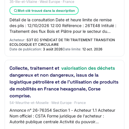
35-Ille-et-Vilaine · West Europe · France
Mot-clé trouvé dans la description
Détail de la consultation Date et heure limite de remise
des plis : 12/10/2026 12:00 Référence : 26TE48 Intitulé :
Traitement des flux Bois et Plâtre pour le secteur du
Smictom Sud-Est 35 et du Smict…
Acheteur:
S3T EC SYNDICAT DE TRI TRAITEMENT TRANSITION
ECOLOGIQUE ET CIRCULAIRE
Date de publication:
3 août 2026
Date limite:
12 oct. 2026
Collecte, traitement et
valorisation des déchets
dangereux et non dangereux, issus de la
logistique pétrolière et de l'utilisation de produits
de mobilités en France hexagonale, Corse
comprise.
54-Meurthe-et-Moselle · West Europe · France
Annonce n° 26-76354 Section 1 - Acheteur 1.1 Acheteur
Nom officiel : CSTA Forme juridique de l'acheteur :
Autorité publique centrale Activité du pouvoir
adjudicateur : Défense Section 2 - Procédure 2…