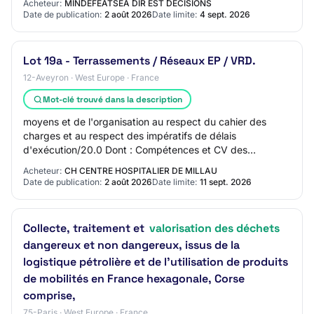
Acheteur:
MINDEFEATSEA DIR EST DECISIONS
Date de publication:
2 août 2026
Date limite:
4 sept. 2026
Lot 19a - Terrassements / Réseaux EP / VRD.
12-Aveyron · West Europe · France
Mot-clé trouvé dans la description
moyens et de l'organisation au respect du cahier des
charges et au respect des impératifs de délais
d'exécution/20.0 Dont : Compétences et CV des
intervenants, moyens techniques et matériels/10.0 Don…
Acheteur:
CH CENTRE HOSPITALIER DE MILLAU
Date de publication:
2 août 2026
Date limite:
11 sept. 2026
Collecte, traitement et
valorisation des déchets
dangereux et non dangereux, issus de la
logistique pétrolière et de l’utilisation de produits
de mobilités en France hexagonale, Corse
comprise,
75-Paris · West Europe · France