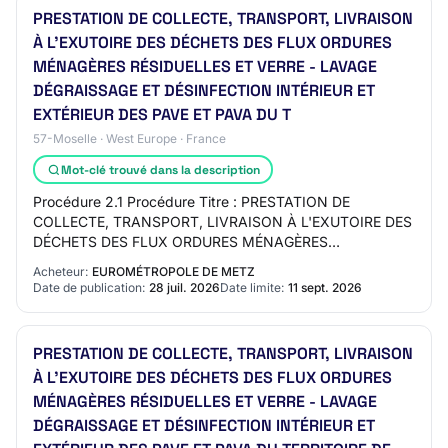
PRESTATION DE COLLECTE, TRANSPORT, LIVRAISON
À L'EXUTOIRE DES DÉCHETS DES FLUX ORDURES
MÉNAGÈRES RÉSIDUELLES ET VERRE - LAVAGE
DÉGRAISSAGE ET DÉSINFECTION INTÉRIEUR ET
EXTÉRIEUR DES PAVE ET PAVA DU T
57-Moselle · West Europe · France
Mot-clé trouvé dans la description
Procédure 2.1 Procédure Titre : PRESTATION DE
COLLECTE, TRANSPORT, LIVRAISON À L'EXUTOIRE DES
DÉCHETS DES FLUX ORDURES MÉNAGÈRES
RÉSIDUELLES ET VERRE - LAVAGE DÉGRAISSAGE ET
Acheteur:
EUROMÉTROPOLE DE METZ
DÉSINFECTION INTÉRIEUR ET…
Date de publication:
28 juil. 2026
Date limite:
11 sept. 2026
PRESTATION DE COLLECTE, TRANSPORT, LIVRAISON
À L'EXUTOIRE DES DÉCHETS DES FLUX ORDURES
MÉNAGÈRES RÉSIDUELLES ET VERRE - LAVAGE
DÉGRAISSAGE ET DÉSINFECTION INTÉRIEUR ET