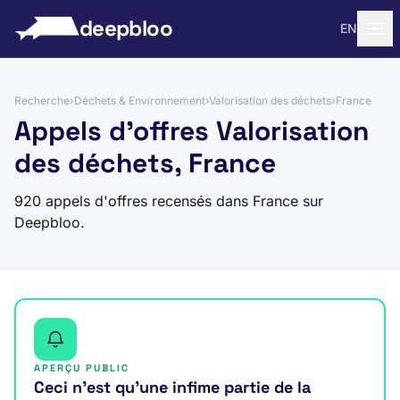
 au contenu
deepbloo
EN
Recherche
›
Déchets & Environnement
›
Valorisation des déchets
›
France
Appels d'offres Valorisation
des déchets, France
920 appels d'offres recensés dans France sur
Deepbloo.
APERÇU PUBLIC
Ceci n’est qu’une infime partie de la