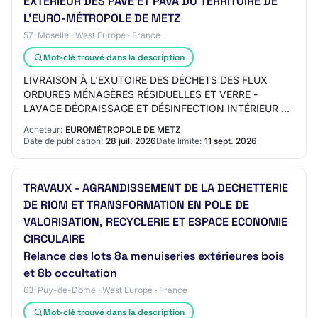
EXTÉRIEUR DES PAVE ET PAVA DU TERRITOIRE DE
L'EURO-MÉTROPOLE DE METZ
57-Moselle · West Europe · France
Mot-clé trouvé dans la description
LIVRAISON À L'EXUTOIRE DES DÉCHETS DES FLUX
ORDURES MÉNAGÈRES RÉSIDUELLES ET VERRE -
LAVAGE DÉGRAISSAGE ET DÉSINFECTION INTÉRIEUR ET
EXTÉRIEUR DES PAVE ET PAVA DU TERRITOIRE DE
Acheteur:
EUROMÉTROPOLE DE METZ
L'EURO-MÉTROPOLE DE ME…
Date de publication:
28 juil. 2026
Date limite:
11 sept. 2026
TRAVAUX - AGRANDISSEMENT DE LA DECHETTERIE
DE RIOM ET TRANSFORMATION EN POLE DE
VALORISATION, RECYCLERIE ET ESPACE ECONOMIE
CIRCULAIRE
Relance des lots 8a menuiseries extérieures bois
et 8b occultation
63-Puy-de-Dôme · West Europe · France
Mot-clé trouvé dans la description