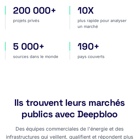
200 000+
10X
projets privés
plus rapide pour analyser
projets privés
plus rapide pour analyser
un marché
5 000+
190+
sources dans le monde
pays couverts
sources dans le monde
pays couverts
Ils trouvent leurs marchés
publics avec Deepbloo
Des équipes commerciales de l'énergie et des
infrastructures qui veillent, qualifient et répondent plus