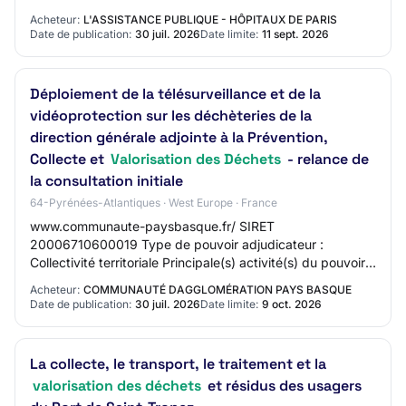
concernant • Politique d’achats respon…
Acheteur:
L'ASSISTANCE PUBLIQUE - HÔPITAUX DE PARIS
Date de publication:
30 juil. 2026
Date limite:
11 sept. 2026
Déploiement de la télésurveillance et de la
vidéoprotection sur les déchèteries de la
direction générale adjointe à la Prévention,
Collecte et
Valorisation des Déchets
- relance de
la consultation initiale
64-Pyrénées-Atlantiques · West Europe · France
www.communaute-paysbasque.fr/ SIRET
20006710600019 Type de pouvoir adjudicateur :
Collectivité territoriale Principale(s) activité(s) du pouvoir
adjudicateur : Services généraux des administrations p…
Acheteur:
COMMUNAUTÉ DAGGLOMÉRATION PAYS BASQUE
Date de publication:
30 juil. 2026
Date limite:
9 oct. 2026
La collecte, le transport, le traitement et la
valorisation des déchets
et résidus des usagers