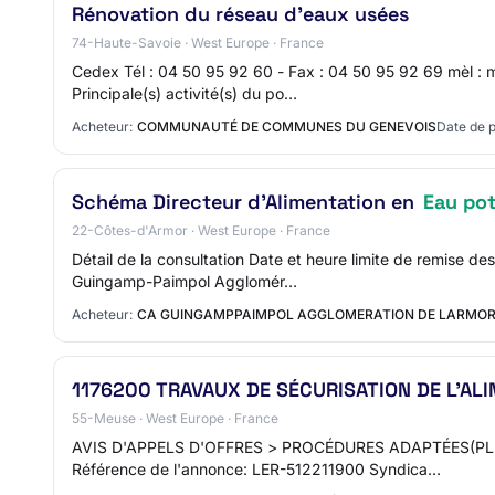
Rénovation du réseau d'eaux usées
74-Haute-Savoie · West Europe · France
Cedex Tél : 04 50 95 92 60 - Fax : 04 50 95 92 69 mèl
Principale(s) activité(s) du po…
Acheteur:
COMMUNAUTÉ DE COMMUNES DU GENEVOIS
Date de p
Schéma Directeur d’Alimentation en
Eau pot
22-Côtes-d'Armor · West Europe · France
Détail de la consultation Date et heure limite de remise 
Guingamp-Paimpol Agglomér…
Acheteur:
CA GUINGAMPPAIMPOL AGGLOMERATION DE LARMOR
1176200 TRAVAUX DE SÉCURISATION DE L'AL
55-Meuse · West Europe · France
AVIS D'APPELS D'OFFRES > PROCÉDURES ADAPTÉES(PLU
Référence de l'annonce: LER-512211900 Syndica…