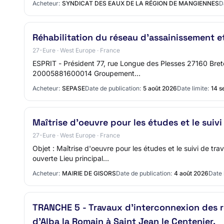
Acheteur:
SYNDICAT DES EAUX DE LA RÉGION DE MANGIENNES
D
Réhabilitation du réseau d'assainissement 
27-Eure · West Europe · France
ESPRIT - Président 77, rue Longue des Plesses 27160 Bret
20005881600014 Groupement…
Acheteur:
SEPASE
Date de publication:
5 août 2026
Date limite:
14 s
Maîtrise d'oeuvre pour les études et le sui
27-Eure · West Europe · France
Objet : Maîtrise d'oeuvre pour les études et le suivi de 
ouverte Lieu principal…
Acheteur:
MAIRIE DE GISORS
Date de publication:
4 août 2026
Date 
TRANCHE 5 - Travaux d'interconnexion des 
d'Alba la Romain à Saint Jean le Centenier.