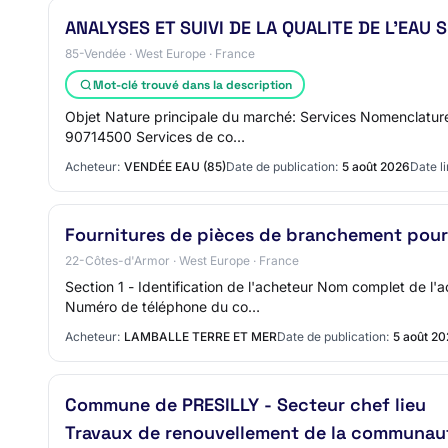
ANALYSES ET SUIVI DE LA QUALITE DE L’EAU
85-Vendée · West Europe · France
Mot-clé trouvé dans la description
Objet Nature principale du marché: Services Nomenclature
90714500 Services de co…
Acheteur:
VENDÉE EAU (85)
Date de publication:
5 août 2026
Date li
Fournitures de pièces de branchement pour
22-Côtes-d'Armor · West Europe · France
Section 1 - Identification de l'acheteur Nom complet de
Numéro de téléphone du co…
Acheteur:
LAMBALLE TERRE ET MER
Date de publication:
5 août 2
Commune de PRESILLY - Secteur chef lieu
Travaux de renouvellement de la communau