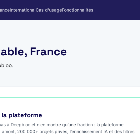
rance
International
Cas d'usage
Fonctionnalités
table, France
pbloo.
e la plateforme
s à Deepbloo et n’en montre qu’une fraction : la plateforme
x amont, 200 000+ projets privés, l’enrichissement IA et des filtres