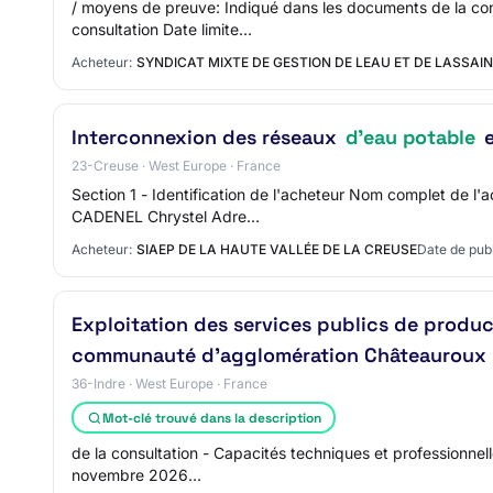
/ moyens de preuve: Indiqué dans les documents de la cons
consultation Date limite…
Acheteur:
SYNDICAT MIXTE DE GESTION DE LEAU ET DE LASSA
Interconnexion des réseaux
d'eau potable
e
23-Creuse · West Europe · France
Section 1 - Identification de l'acheteur Nom complet de 
CADENEL Chrystel Adre…
Acheteur:
SIAEP DE LA HAUTE VALLÉE DE LA CREUSE
Date de publ
Exploitation des services publics de product
communauté d'agglomération Châteauroux 
36-Indre · West Europe · France
Mot-clé trouvé dans la description
de la consultation - Capacités techniques et professionnell
novembre 2026…