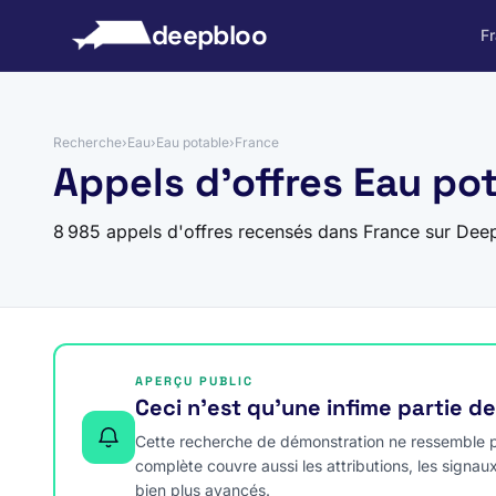
 au contenu
deepbloo
F
Recherche
›
Eau
›
Eau potable
›
France
Appels d'offres Eau po
8 985 appels d'offres recensés dans France sur Dee
APERÇU PUBLIC
Ceci n’est qu’une infime partie d
Cette recherche de démonstration ne ressemble pa
complète couvre aussi les attributions, les signau
bien plus avancés.