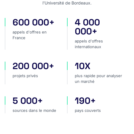
l'Université de Bordeaux.
600 000+
4 000
appels d'offres en France
appels d'offres internatio
000+
appels d'offres en
France
appels d'offres
internationaux
200 000+
10X
projets privés
plus rapide pour analyser
projets privés
plus rapide pour analyser
un marché
5 000+
190+
sources dans le monde
pays couverts
sources dans le monde
pays couverts