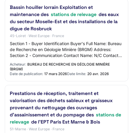
Bassin houiller lorrain Exploitation et
maintenance des
stations de relevage
des eaux
du secteur Moselle-Est et des installations de la
digue de Rosbruck
45-Loiret · West Europe · France
Section 1 - Buyer Identification Buyer's Full Name: Bureau
de Recherche en Géologie Minière (BRGM) Address:
Section 2 - Communication Contact Name: N/C Contact
Email Address: N/C Contact Phone Number…
Acheteur:
BUREAU DE RECHERCHE EN GÉOLOGIE MINIÈRE
(BRGM)
Date de publication:
17 mars 2026
Date limite:
20 avr. 2026
Prestations de réception, traitement et
valorisation des déchets sableux et graisseux
provenant du nettoyage des ouvrages
d'assainissement et du pompage des
stations de
relevage
de l'EPT Paris Est Marne & Bois
51-Marne · West Europe · France