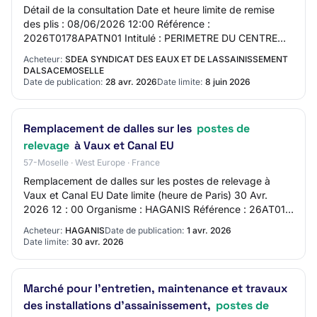
Détail de la consultation Date et heure limite de remise
des plis : 08/06/2026 12:00 Référence :
2026T0178APATN01 Intitulé : PERIMETRE DU CENTRE
RIED - Commune de GAMBSHEIM Objet : PERIMETRE DU
Acheteur:
SDEA SYNDICAT DES EAUX ET DE LASSAINISSEMENT
CENTR…
DALSACEMOSELLE
Date de publication:
28 avr. 2026
Date limite:
8 juin 2026
Remplacement de dalles sur les
postes de
relevage
à Vaux et Canal EU
57-Moselle · West Europe · France
Remplacement de dalles sur les postes de relevage à
Vaux et Canal EU Date limite (heure de Paris) 30 Avr.
2026 12 : 00 Organisme : HAGANIS Référence : 26AT015
Allotissement : Marché unique Nature des…
Acheteur:
HAGANIS
Date de publication:
1 avr. 2026
Date limite:
30 avr. 2026
Marché pour l'entretien, maintenance et travaux
des installations d'assainissement,
postes de