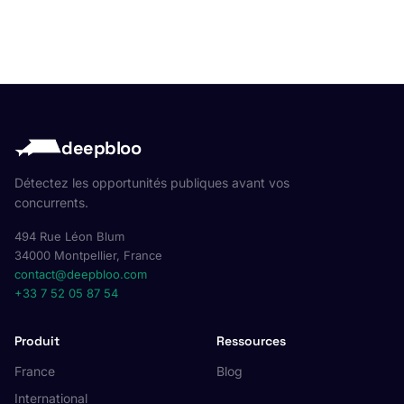
deepbloo
Détectez les opportunités publiques avant vos
concurrents.
494 Rue Léon Blum
34000 Montpellier, France
contact@deepbloo.com
+33 7 52 05 87 54
Produit
Ressources
France
Blog
International