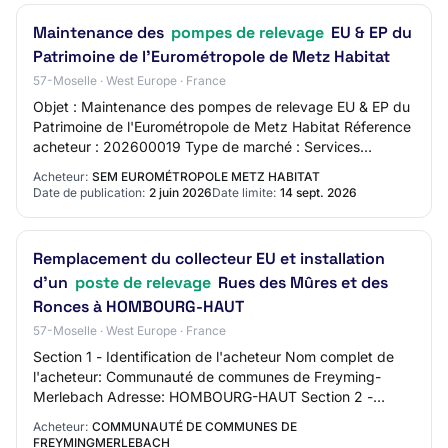
Maintenance des
pompes de relevage
EU & EP du
Patrimoine de l'Eurométropole de Metz Habitat
57-Moselle · West Europe · France
Objet : Maintenance des pompes de relevage EU & EP du
Patrimoine de l'Eurométropole de Metz Habitat Réference
acheteur : 202600019 Type de marché : Services
Procédure : Procédure adaptée ouverte Tech…
Acheteur:
SEM EUROMÉTROPOLE METZ HABITAT
Date de publication:
2 juin 2026
Date limite:
14 sept. 2026
Remplacement du collecteur EU et installation
d'un
poste de relevage
Rues des Mûres et des
Ronces à HOMBOURG-HAUT
57-Moselle · West Europe · France
Section 1 - Identification de l'acheteur Nom complet de
l'acheteur: Communauté de communes de Freyming-
Merlebach Adresse: HOMBOURG-HAUT Section 2 -
Communication Nom du contact: ZAKEL Léa Adresse
Acheteur:
COMMUNAUTÉ DE COMMUNES DE
mai…
FREYMINGMERLEBACH