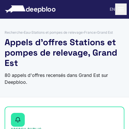
 au contenu
deepbloo
EN
Recherche
›
Eau
›
Stations et pompes de relevage
›
France
›
Grand Est
Appels d'offres Stations et
pompes de relevage, Grand
Est
80 appels d'offres recensés dans Grand Est sur
Deepbloo.