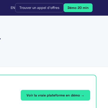
EN
Trouver un appel d'offres
Démo 20 min
r
Voir la vraie plateforme en démo →