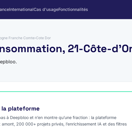
rance
International
Cas d'usage
Fonctionnalités
ogne Franche Comte
›
Cote Dor
onsommation, 21-Côte-d'O
eepbloo.
e la plateforme
s à Deepbloo et n’en montre qu’une fraction : la plateforme
x amont, 200 000+ projets privés, l’enrichissement IA et des filtres