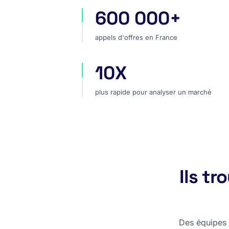
600 000+
appels d'offres en France
appels d'offres en France
10X
plus rapide pour analyser un marc
plus rapide pour analyser un marché
Ils t
Des équipes c