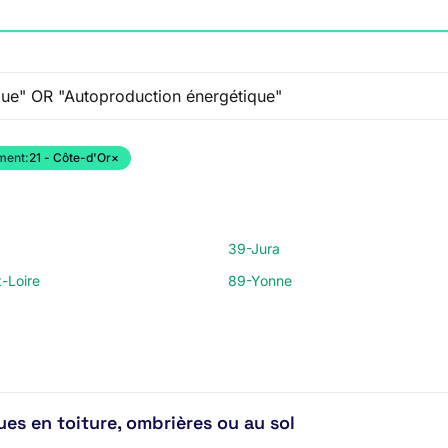
ment:
21 - Côte-d'Or
×
39-Jura
-Loire
89-Yonne
es en toiture, ombrières ou au sol