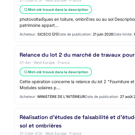
21-Côte-d'Or · West Europe · France
Mot-clé trouvé dans la description
photovoltaďques en toiture, ombričres ou au sol Description
patrimoine appart…
Acheteur:
SICECO (21)
Date de publication:
21 juin 2026
Date limite:
Relance du lot 2 du marché de travaux pour 
01-Ain · West Europe · France
Mot-clé trouvé dans la description
Cette opération concerne la relance du lot 2 "Fourniture e
Modules solaires p…
Acheteur:
MINISTÈRE DE L'INTÉRIEUR
Date de publication:
27 août 
Réalisation d'études de faisabilité et d'étu
sol et ombrières
21-Côte-d'Or · West Europe · France