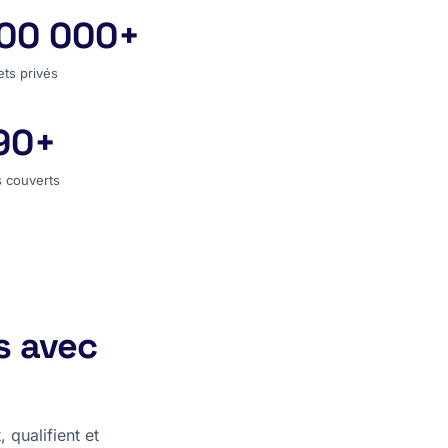
00 000+
jets privés
ets privés
90+
s couverts
 couverts
s avec
 qualifient et