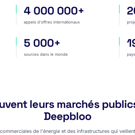
4 000 000+
2
appels d'offres internationaux
pro
appels d'offres internationaux
proj
5 000+
1
hé
sources dans le monde
pay
sources dans le monde
pays
rouvent leurs marchés public
Deepbloo
ommerciales de l'énergie et des infrastructures qui veillent,