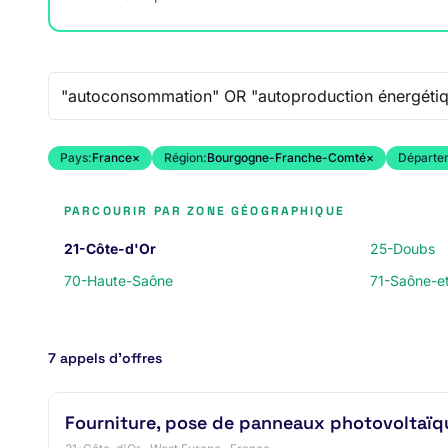
Recherche libre
Pays:
France
×
Région:
Bourgogne-Franche-Comté
×
Départe
PARCOURIR PAR ZONE GÉOGRAPHIQUE
21-Côte-d'Or
25-Doubs
70-Haute-Saône
71-Saône-et
7 appels d’offres
Fourniture, pose de panneaux photovoltaïqu