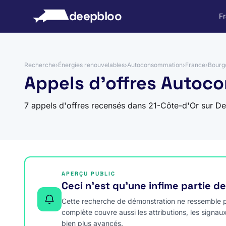
 au contenu
deepbloo
F
Recherche
›
Énergies renouvelables
›
Autoconsommation
›
France
›
Bourg
Appels d'offres Autoc
7 appels d'offres recensés dans 21-Côte-d'Or sur D
APERÇU PUBLIC
Ceci n’est qu’une infime partie d
Cette recherche de démonstration ne ressemble pa
complète couvre aussi les attributions, les signau
bien plus avancés.