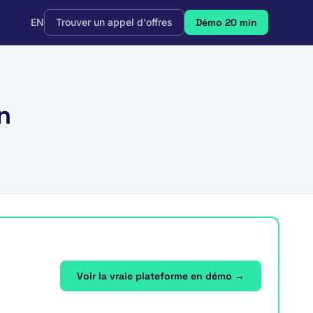
EN
Trouver un appel d'offres
Démo 20 min
n
Voir la vraie plateforme en démo →