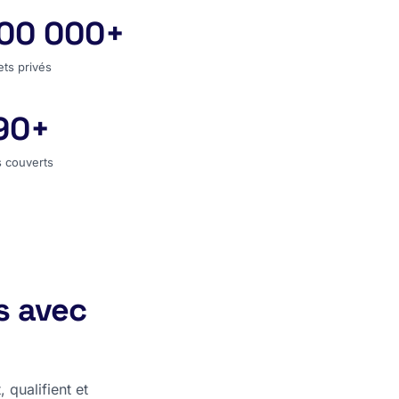
00 000+
jets privés
ets privés
90+
s couverts
 couverts
s avec
 qualifient et