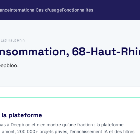
rance
International
Cas d'usage
Fonctionnalités
 Est
›
Haut Rhin
onsommation, 68-Haut-Rhi
eepbloo.
e la plateforme
s à Deepbloo et n’en montre qu’une fraction : la plateforme
x amont, 200 000+ projets privés, l’enrichissement IA et des filtres