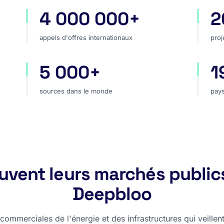
4 000 000+
2
appels d'offres internationaux
pro
appels d'offres internationaux
proj
5 000+
1
hé
sources dans le monde
pay
sources dans le monde
pays
rouvent leurs marchés public
Deepbloo
ommerciales de l'énergie et des infrastructures qui veillent,