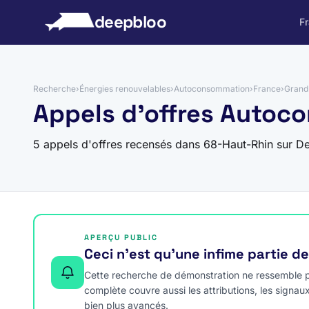
 au contenu
deepbloo
F
Recherche
›
Énergies renouvelables
›
Autoconsommation
›
France
›
Grand
Appels d'offres Autoc
5 appels d'offres recensés dans 68-Haut-Rhin sur D
APERÇU PUBLIC
Ceci n’est qu’une infime partie d
Cette recherche de démonstration ne ressemble pa
complète couvre aussi les attributions, les signau
bien plus avancés.