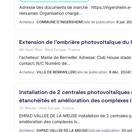
Adresse des documents de marché : https://ingersheim.e
réexamen Organisation chargé…
Acheteur:
COMMUNE D'INGERSHEIM
Date de publication:
9 juil. 20
Extension de l'ombrière photovoltaïque du C
68-Haut-Rhin · West Europe · France
l'acheteur: Mairie de Berrwiller Adresse: Club House stad
contact: N/C Numéro de…
Acheteur:
VILLE DE BERRWILLER
Date de publication:
9 déc. 2024
D
Installation de 2 centrales photovoltaïques 
étanchéités et amélioration des complexes i
55-Meuse · West Europe · France
EHPAD VALLEE DE LA MEUSE Installation de 2 centrales ph
amélioration des complexes is…
Acheteur:
EHPAD VALLEE DE LA MEUSE
Date de publication:
30 oc