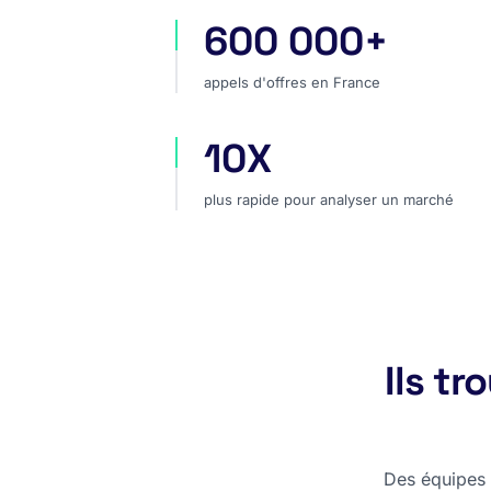
600 000+
appels d'offres en France
appels d'offres en France
10X
plus rapide pour analyser un marc
plus rapide pour analyser un marché
Ils t
Des équipes c