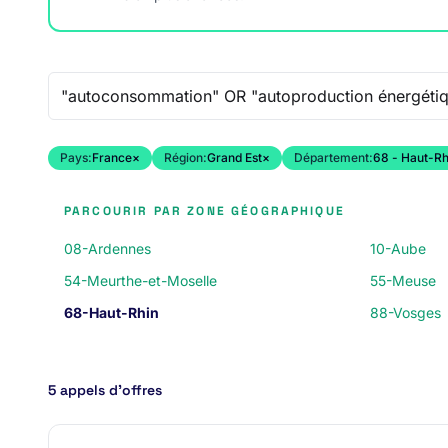
Recherche libre
Pays:
France
×
Région:
Grand Est
×
Département:
68 - Haut-Rh
PARCOURIR PAR ZONE GÉOGRAPHIQUE
08-Ardennes
10-Aube
54-Meurthe-et-Moselle
55-Meuse
68-Haut-Rhin
88-Vosges
5 appels d’offres