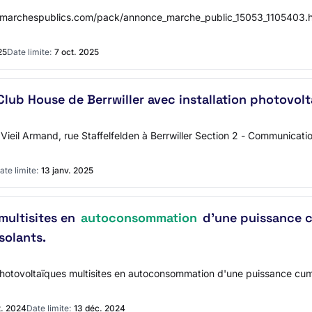
-marchespublics.com/pack/annonce_marche_public_15053_1105403.html
25
Date limite:
7 oct. 2025
lub House de Berrwiller avec installation photovol
e Vieil Armand, rue Staffelfelden à Berrwiller Section 2 - Communica
ate limite:
13 janv. 2025
multisites en
autoconsommation
d'une puissance c
solants.
otovoltaïques multisites en autoconsommation d'une puissance cum
t. 2024
Date limite:
13 déc. 2024