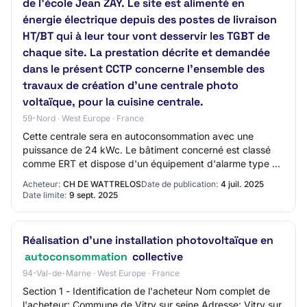
de l’école Jean ZAY. Le site est alimenté en
énergie électrique depuis des postes de livraison
HT/BT qui à leur tour vont desservir les TGBT de
chaque site. La prestation décrite et demandée
dans le présent CCTP concerne l’ensemble des
travaux de création d’une centrale photo
voltaïque, pour la cuisine centrale.
59-Nord · West Europe · France
Cette centrale sera en autoconsommation avec une
puissance de 24 kWc. Le bâtiment concerné est classé
comme ERT et dispose d'un équipement d'alarme type 4.
La cuisine centrale est principalement comp…
Acheteur:
CH DE WATTRELOS
Date de publication:
4 juil. 2025
Date limite:
9 sept. 2025
Réalisation d'une installation photovoltaïque en
autoconsommation
collective
94-Val-de-Marne · West Europe · France
Section 1 - Identification de l'acheteur Nom complet de
l'acheteur: Commune de Vitry sur seine Adresse: Vitry sur