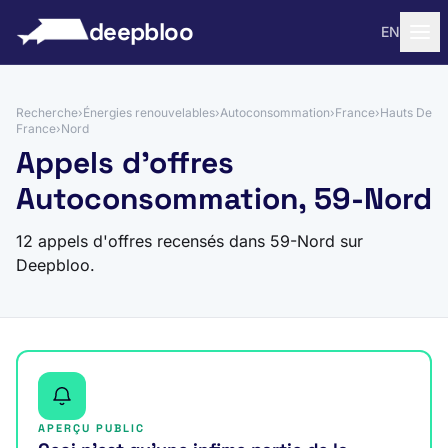
 au contenu
deepbloo
EN
Recherche
›
Énergies renouvelables
›
Autoconsommation
›
France
›
Hauts De
France
›
Nord
Appels d'offres
Autoconsommation, 59-Nord
12 appels d'offres recensés dans 59-Nord sur
Deepbloo.
APERÇU PUBLIC