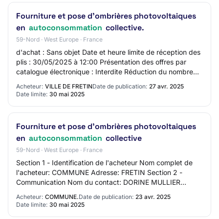
Fourniture et pose d'ombrières photovoltaiques
en
autoconsommation
collective.
59-Nord · West Europe · France
d'achat : Sans objet Date et heure limite de réception des
plis : 30/05/2025 à 12:00 Présentation des offres par
catalogue électronique : Interdite Réduction du nombre
de candidats : Non Possibilité…
Acheteur:
VILLE DE FRETIN
Date de publication:
27 avr. 2025
Date limite:
30 mai 2025
Fourniture et pose d'ombrières photovoltaiques
en
autoconsommation
collective
59-Nord · West Europe · France
Section 1 - Identification de l'acheteur Nom complet de
l'acheteur: COMMUNE Adresse: FRETIN Section 2 -
Communication Nom du contact: DORINE MULLIER
Adresse mail du contact: N/C Numéro de téléphone d…
Acheteur:
COMMUNE.
Date de publication:
23 avr. 2025
Date limite:
30 mai 2025