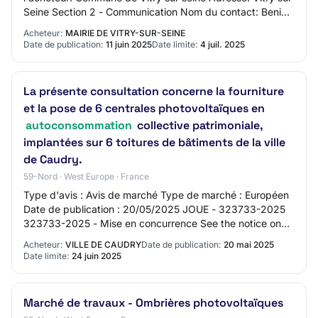
Seine Section 2 - Communication Nom du contact: Beni
AMBER Adresse mail du contact: N…
Acheteur:
MAIRIE DE VITRY-SUR-SEINE
Date de publication:
11 juin 2025
Date limite:
4 juil. 2025
La présente consultation concerne la fourniture
et la pose de 6 centrales photovoltaïques en
autoconsommation
collective patrimoniale,
implantées sur 6 toitures de bâtiments de la ville
de Caudry.
59-Nord · West Europe · France
Type d'avis : Avis de marché Type de marché : Européen
Date de publication : 20/05/2025 JOUE - 323733-2025
323733-2025 - Mise en concurrence See the notice on
TED website 323733-2025 323733-2025 - Mi…
Acheteur:
VILLE DE CAUDRY
Date de publication:
20 mai 2025
Date limite:
24 juin 2025
Marché de travaux - Ombrières photovoltaïques