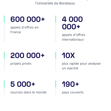
l'Université de Bordeaux.
600 000+
4 000
appels d'offres en France
appels d'offres internatio
000+
appels d'offres en
France
appels d'offres
internationaux
200 000+
10X
projets privés
plus rapide pour analyser
projets privés
plus rapide pour analyser
un marché
5 000+
190+
sources dans le monde
pays couverts
sources dans le monde
pays couverts