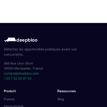
deepbloo
Détectez les opportunités publiques avant vos
concurrents.
494 Rue Léon Blum
34000 Montpellier, France
contact@deepbloo.com
+33 7 52 05 87 54
Produit
Ressources
France
Blog
International