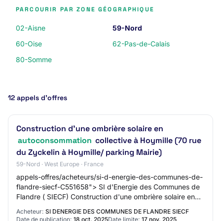
PARCOURIR PAR ZONE GÉOGRAPHIQUE
02-Aisne
59-Nord
60-Oise
62-Pas-de-Calais
80-Somme
12 appels d’offres
Construction d'une ombrière solaire en
autoconsommation
collective à Hoymille (70 rue
du Zyckelin à Hoymille/ parking Mairie)
59-Nord · West Europe · France
appels-offres/acheteurs/si-d-energie-des-communes-de-
flandre-siecf-C551658"> SI d'Energie des Communes de
Flandre ( SIECF) Construction d'une ombrière solaire en
autoconsommation
Acheteur:
SI DENERGIE DES COMMUNES DE FLANDRE SIECF
Date de publication:
18 oct. 2025
Date limite:
17 nov. 2025