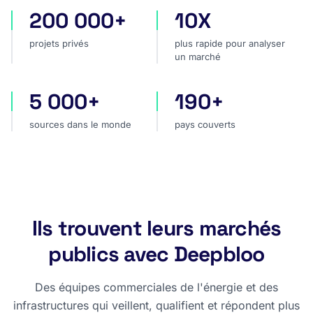
200 000+
10X
projets privés
plus rapide pour analyser
projets privés
plus rapide pour analyser
un marché
5 000+
190+
sources dans le monde
pays couverts
sources dans le monde
pays couverts
Ils trouvent leurs marchés
publics avec Deepbloo
Des équipes commerciales de l'énergie et des
infrastructures qui veillent, qualifient et répondent plus