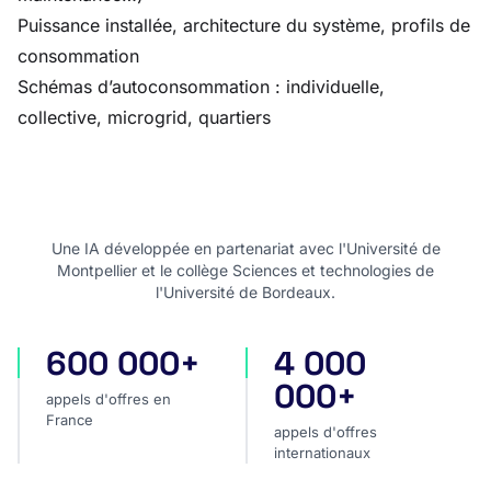
Puissance installée, architecture du système, profils de
consommation
Schémas d’autoconsommation : individuelle,
collective, microgrid, quartiers
Une IA développée en partenariat avec l'Université de
Montpellier et le collège Sciences et technologies de
l'Université de Bordeaux.
600 000+
4 000
appels d'offres en France
appels d'offres internatio
000+
appels d'offres en
France
appels d'offres
internationaux