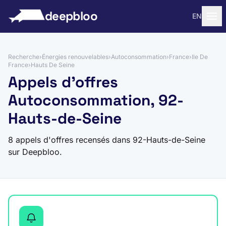
 au contenu
deepbloo
EN
Recherche
›
Énergies renouvelables
›
Autoconsommation
›
France
›
Ile De
France
›
Hauts De Seine
Appels d'offres
Autoconsommation, 92-
Hauts-de-Seine
8 appels d'offres recensés dans 92-Hauts-de-Seine
sur Deepbloo.