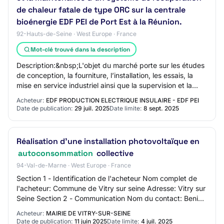
de chaleur fatale de type ORC sur la centrale
bioénergie EDF PEI de Port Est à la Réunion.
92-Hauts-de-Seine · West Europe · France
Mot-clé trouvé dans la description
Description:&nbsp;L'objet du marché porte sur les études
de conception, la fourniture, l’installation, les essais, la
mise en service industriel ainsi que la supervision et la
maintenance préventive…
Acheteur:
EDF PRODUCTION ELECTRIQUE INSULAIRE - EDF PEI
Date de publication:
29 juil. 2025
Date limite:
8 sept. 2025
Réalisation d'une installation photovoltaïque en
autoconsommation
collective
94-Val-de-Marne · West Europe · France
Section 1 - Identification de l'acheteur Nom complet de
l'acheteur: Commune de Vitry sur seine Adresse: Vitry sur
Seine Section 2 - Communication Nom du contact: Beni
AMBER Adresse mail du contact: N…
Acheteur:
MAIRIE DE VITRY-SUR-SEINE
Date de publication:
11 juin 2025
Date limite:
4 juil. 2025