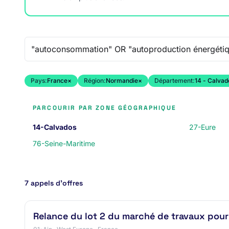
Recherche libre
Pays:
France
×
Région:
Normandie
×
Département:
14 - Calvad
PARCOURIR PAR ZONE GÉOGRAPHIQUE
14-Calvados
27-Eure
76-Seine-Maritime
7 appels d’offres
Relance du lot 2 du marché de travaux pour 