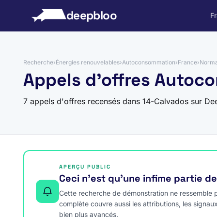
 au contenu
deepbloo
F
Recherche
›
Énergies renouvelables
›
Autoconsommation
›
France
›
Norma
Appels d'offres Autoc
7 appels d'offres recensés dans 14-Calvados sur De
APERÇU PUBLIC
Ceci n’est qu’une infime partie d
Cette recherche de démonstration ne ressemble pa
complète couvre aussi les attributions, les signau
bien plus avancés.