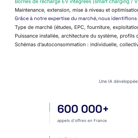
Bornes de recharge EV intégrées (smart charging / 
Maintenance, extension, mise à niveau et optimisation
Grâce à notre expertise du marché, nous identifions 
Type de marché (études, EPC, fourniture, exploitati
Puissance installée, architecture du système, profil
Schémas d’autoconsommation : individuelle, collectiv
Une IA développée e
600 000+
appels d'offres en France
appels d'offres en France