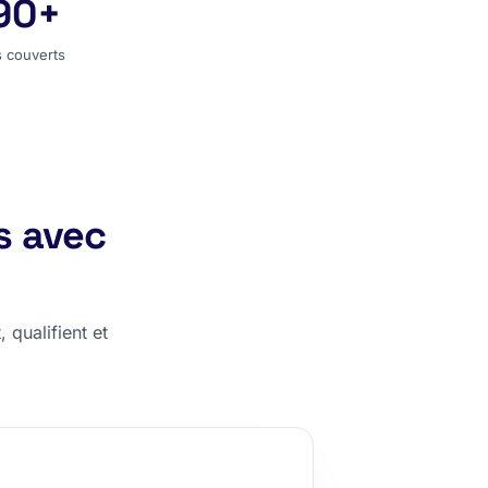
90+
s couverts
 couverts
s avec
 qualifient et