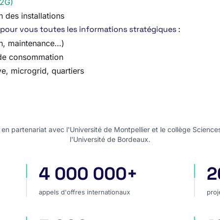
V2G)
 des installations
pour vous toutes les informations stratégiques :
on, maintenance…)
s de consommation
e, microgrid, quartiers
n partenariat avec l'Université de Montpellier et le collège Science
l'Université de Bordeaux.
4 000 000+
2
appels d'offres internationaux
pro
appels d'offres internationaux
proj