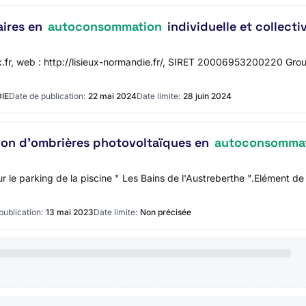
aires en
autoconsommation
individuelle et collecti
x.fr, web : http://lisieux-normandie.fr/, SIRET 20006953200220 G
IE
Date de publication:
22 mai 2024
Date limite:
28 juin 2024
ation d'ombrières photovoltaïques en
autoconsomma
le parking de la piscine " Les Bains de l'Austreberthe ".Elément de 
publication:
13 mai 2023
Date limite:
Non précisée