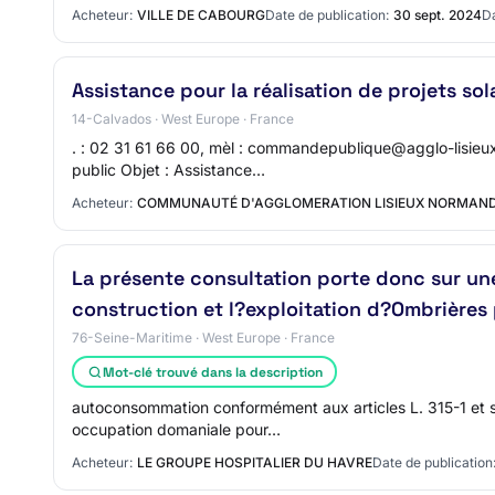
Acheteur:
VILLE DE CABOURG
Date de publication:
30 sept. 2024
Da
Assistance pour la réalisation de projets sol
14-Calvados · West Europe · France
. : 02 31 61 66 00, mèl : commandepublique@agglo-lisieu
public Objet : Assistance…
Acheteur:
COMMUNAUTÉ D'AGGLOMERATION LISIEUX NORMAND
La présente consultation porte donc sur un
construction et l?exploitation d?Ombrières
76-Seine-Maritime · West Europe · France
Mot-clé trouvé dans la description
autoconsommation conformément aux articles L. 315-1 et su
occupation domaniale pour…
Acheteur:
LE GROUPE HOSPITALIER DU HAVRE
Date de publication