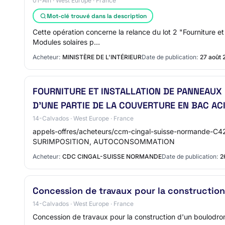
01-Ain · West Europe · France
Mot-clé trouvé dans la description
Cette opération concerne la relance du lot 2 "Fourniture e
Modules solaires p…
Acheteur:
MINISTÈRE DE L'INTÉRIEUR
Date de publication:
27 août 
FOURNITURE ET INSTALLATION DE PANNEAUX
D'UNE PARTIE DE LA COUVERTURE EN BAC ACI
14-Calvados · West Europe · France
appels-offres/acheteurs/ccm-cingal-suisse-normand
SURIMPOSITION, AUTOCONSOMMATION
Acheteur:
CDC CINGAL-SUISSE NORMANDE
Date de publication:
2
Concession de travaux pour la constructio
14-Calvados · West Europe · France
Concession de travaux pour la construction d'un boulodrom