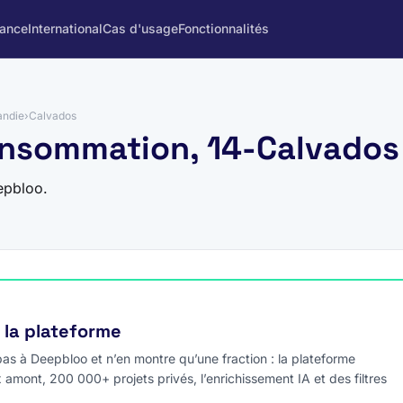
rance
International
Cas d'usage
Fonctionnalités
ndie
›
Calvados
onsommation, 14-Calvados
epbloo.
e la plateforme
s à Deepbloo et n’en montre qu’une fraction : la plateforme
x amont, 200 000+ projets privés, l’enrichissement IA et des filtres