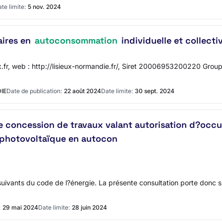
te limite:
5 nov. 2024
aires en
autoconsommation
individuelle et collecti
x.fr, web : http://lisieux-normandie.fr/, Siret 20006953200220 Gr
IE
Date de publication:
22 août 2024
Date limite:
30 sept. 2024
e concession de travaux valant autorisation d?occu
 photovoltaïque en autocon
ivants du code de l?énergie. La présente consultation porte donc s
:
29 mai 2024
Date limite:
28 juin 2024