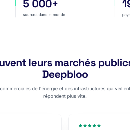
5 000+
1
hé
sources dans le monde
pay
sources dans le monde
pays
rouvent leurs marchés public
Deepbloo
ommerciales de l'énergie et des infrastructures qui veillent,
répondent plus vite.