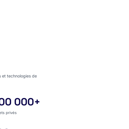
s et technologies de
00 000+
jets privés
ets privés