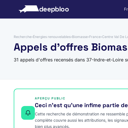
 au contenu
deepbloo
F
Recherche
›
Énergies renouvelables
›
Biomasse
›
France
›
Centre Val De L
Appels d'offres Biomas
31 appels d'offres recensés dans 37-Indre-et-Loire 
APERÇU PUBLIC
Ceci n’est qu’une infime partie d
Cette recherche de démonstration ne ressemble pa
complète couvre aussi les attributions, les signau
bien plus avancés.