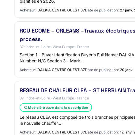
planifiés en 2026.
Acheteur:
DALKIA CENTRE OUEST 37
Date de publication:
27 janv.
RCU ECOME – ORLEANS –Travaux électriques 
process.
37-Indre-et-Loire · West Europe · France
Section 1 - Buyer Identification Buyer's Full Name: DA
Number: N/C Section 3 - Mark…
Acheteur:
DALKIA CENTRE OUEST 37
Date de publication:
20 janv.
RESEAU DE CHALEUR CLEA – ST HERBLAIN Trav
37-Indre-et-Loire · West Europe · France
Mot-clé trouvé dans la description
Le réseau CLEA est composé de trois branches principales
la nouvelle chauffer…
Acheteur:
DALKIA CENTRE OUEST 37
Date de publication:
12 janv.