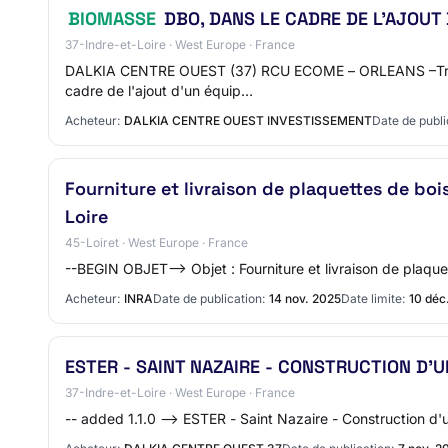
BIOMASSE
DBO, DANS LE CADRE DE L'AJOUT
37-Indre-et-Loire · West Europe · France
DALKIA CENTRE OUEST (37) RCU ECOME – ORLEANS –Travaux 
cadre de l'ajout d'un équip…
Acheteur:
DALKIA CENTRE OUEST INVESTISSEMENT
Date de publi
Fourniture et livraison de plaquettes de boi
Loire
45-Loiret · West Europe · France
--BEGIN OBJET--> Objet : Fourniture et livraison de plaqu
Acheteur:
INRA
Date de publication:
14 nov. 2025
Date limite:
10 déc
ESTER - SAINT NAZAIRE - CONSTRUCTION D'
37-Indre-et-Loire · West Europe · France
-- added 1.1.0 --> ESTER - Saint Nazaire - Construction 