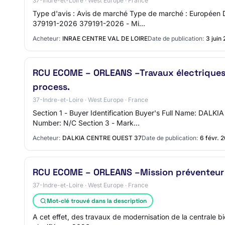
37-Indre-et-Loire · West Europe · France
Type d'avis : Avis de marché Type de marché : Européen
379191-2026 379191-2026 - Mi…
Acheteur:
INRAE CENTRE VAL DE LOIRE
Date de publication:
3 juin
RCU ECOME – ORLEANS –Travaux électriques 
process.
37-Indre-et-Loire · West Europe · France
Section 1 - Buyer Identification Buyer's Full Name: DA
Number: N/C Section 3 - Mark…
Acheteur:
DALKIA CENTRE OUEST 37
Date de publication:
6 févr. 
RCU ECOME – ORLEANS –Mission préventeur
37-Indre-et-Loire · West Europe · France
Mot-clé trouvé dans la description
A cet effet, des travaux de modernisation de la centrale