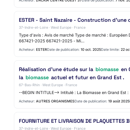
Acheteur:
DALKIA CENTRE OUEST 37
Date de publication:
7 nov. 2
ESTER - Saint Nazaire - Construction d'une 
37-Indre-et-Loire · West Europe · France
Type d'avis : Avis de marché Type de marché : Européen
667421-2025 667421-2025 - Mi…
Acheteur:
ESTER
Date de publication:
10 oct. 2025
Date limite:
22 oc
Réalisation d’une étude sur la
biomasse
en G
la
biomasse
actuel et futur en Grand Est .
67-Bas-Rhin · West Europe · France
--BEGIN INTITULE--> Intitulé : La Biomasse en Grand Est : 
Acheteur:
AUTRES ORGANISMES
Date de publication:
19 août 2025
FOURNITURE ET LIVRAISON DE PLAQUETTES BO
37-Indre-et-Loire · West Europe · France