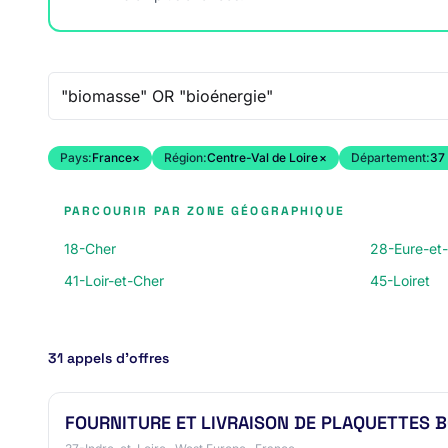
Recherche libre
Pays:
France
×
Région:
Centre-Val de Loire
×
Département:
37 
PARCOURIR PAR ZONE GÉOGRAPHIQUE
18-Cher
28-Eure-et-
41-Loir-et-Cher
45-Loiret
31 appels d’offres
FOURNITURE ET LIVRAISON DE PLAQUETTES 