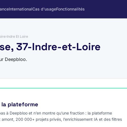
rance
International
Cas d'usage
Fonctionnalités
oire
›
Indre Et Loire
se, 37-Indre-et-Loire
sur Deepbloo.
e la plateforme
s à Deepbloo et n’en montre qu’une fraction : la plateforme
x amont, 200 000+ projets privés, l’enrichissement IA et des filtres