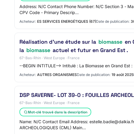
Address: N/C Contact Phone Number: N/C Section 3 - Mar
CPV Code - Primary Descrip…
Acheteur:
ES SERVICES ENERGÉTIQUES (67)
Date de publication:
3
Réalisation d’une étude sur la
biomasse
en G
la
biomasse
actuel et futur en Grand Est .
67-Bas-Rhin · West Europe · France
--BEGIN INTITULE--> Intitulé : La Biomasse en Grand Est : 
Acheteur:
AUTRES ORGANISMES
Date de publication:
19 août 2025
DSP SAVERNE- LOT 39-0 : FOUILLES ARCHEO
67-Bas-Rhin · West Europe · France
Mot-clé trouvé dans la description
Name: N/C Contact Email Address: estelle.badie@dalkia.f
ARCHEOLOGIQUES (CML) Main…