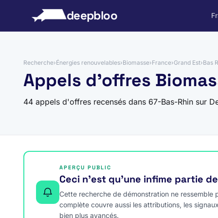
 au contenu
deepbloo
F
Recherche
›
Énergies renouvelables
›
Biomasse
›
France
›
Grand Est
›
Bas R
Appels d'offres Biomas
44 appels d'offres recensés dans 67-Bas-Rhin sur D
APERÇU PUBLIC
Ceci n’est qu’une infime partie d
Cette recherche de démonstration ne ressemble pa
complète couvre aussi les attributions, les signau
bien plus avancés.