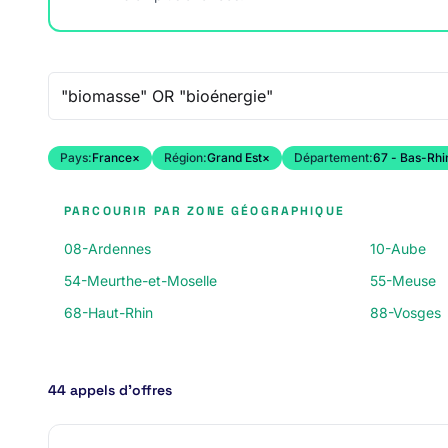
Recherche libre
Pays:
France
×
Région:
Grand Est
×
Département:
67 - Bas-Rhi
PARCOURIR PAR ZONE GÉOGRAPHIQUE
08-Ardennes
10-Aube
54-Meurthe-et-Moselle
55-Meuse
68-Haut-Rhin
88-Vosges
44 appels d’offres