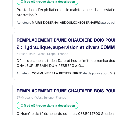
Mot-clé trouvé dans la description
Prestations d'exploitation et de maintenance - La prestation
prestation P…
Acheteur:
MAIRIE DOBERNAI ABDOULKONEOBERNAIFR
Date de pub
REMPLACEMENT D’UNE CHAUDIERE BOIS POUR 
2 : Hydraulique, supervision et divers COM
67-Bas-Rhin · West Europe · France
Détail de la consultation Date et heure limite de remi
CHALEUR URBAIN DU « REBBERG » O…
Acheteur:
COMMUNE DE LA PETITEPIERRE
Date de publication:
5 f
REMPLACEMENT D'UNE CHAUDIERE BOIS POUR
57-Moselle · West Europe · France
Mot-clé trouvé dans la description
C Numéro de téléphone du contact: 0388014700 Sectio