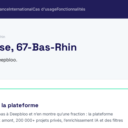
rance
International
Cas d'usage
Fonctionnalités
hin
se, 67-Bas-Rhin
eepbloo.
e la plateforme
s à Deepbloo et n’en montre qu’une fraction : la plateforme
x amont, 200 000+ projets privés, l’enrichissement IA et des filtres