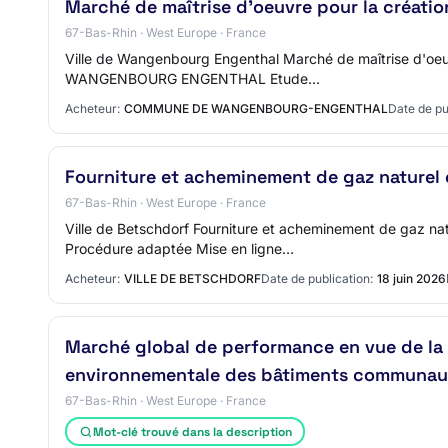
Marché de maîtrise d'oeuvre pour la créatio
67-Bas-Rhin · West Europe · France
Ville de Wangenbourg Engenthal Marché de maîtrise d'oeu
WANGENBOURG ENGENTHAL Etude…
Acheteur:
COMMUNE DE WANGENBOURG-ENGENTHAL
Date de pu
Fourniture et acheminement de gaz naturel e
67-Bas-Rhin · West Europe · France
Ville de Betschdorf Fourniture et acheminement de gaz n
Procédure adaptée Mise en ligne…
Acheteur:
VILLE DE BETSCHDORF
Date de publication:
18 juin 2026
Marché global de performance en vue de la 
environnementale des bâtiments communaux 
67-Bas-Rhin · West Europe · France
Mot-clé trouvé dans la description