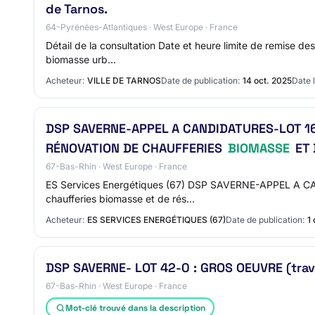
de Tarnos.
64-Pyrénées-Atlantiques · West Europe · France
Détail de la consultation Date et heure limite de remise de
biomasse urb…
Acheteur:
VILLE DE TARNOS
Date de publication:
14 oct. 2025
Date l
DSP SAVERNE-APPEL A CANDIDATURES-LOT 16
RÉNOVATION DE CHAUFFERIES
BIOMASSE
ET 
67-Bas-Rhin · West Europe · France
ES Services Energétiques (67) DSP SAVERNE-APPEL A CAND
chaufferies biomasse et de rés…
Acheteur:
ES SERVICES ENERGÉTIQUES (67)
Date de publication:
1
DSP SAVERNE- LOT 42-0 : GROS OEUVRE (trav
67-Bas-Rhin · West Europe · France
Mot-clé trouvé dans la description