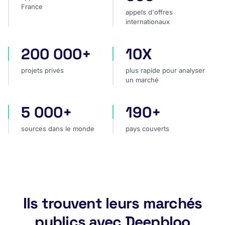
France
appels d'offres
internationaux
200 000+
10X
projets privés
plus rapide pour analyser
projets privés
plus rapide pour analyser
un marché
5 000+
190+
sources dans le monde
pays couverts
sources dans le monde
pays couverts
Ils trouvent leurs marchés
publics avec Deepbloo