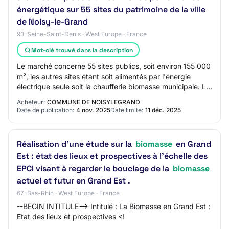
énergétique sur 55 sites du patrimoine de la ville
de Noisy-le-Grand
93-Seine-Saint-Denis · West Europe · France
Mot-clé trouvé dans la description
Le marché concerne 55 sites publics, soit environ 155 000
m², les autres sites étant soit alimentés par l'énergie
électrique seule soit la chaufferie biomasse municipale. Le
marché comporte deux type…
Acheteur:
COMMUNE DE NOISYLEGRAND
Date de publication:
4 nov. 2025
Date limite:
11 déc. 2025
Réalisation d’une étude sur la
biomasse
en Grand
Est : état des lieux et prospectives à l'échelle des
EPCI visant à regarder le bouclage de la
biomasse
actuel et futur en Grand Est .
67-Bas-Rhin · West Europe · France
--BEGIN INTITULE--> Intitulé : La Biomasse en Grand Est :
Etat des lieux et prospectives <!