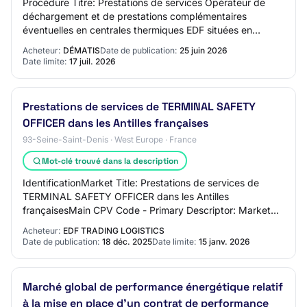
Procédure Titre: Prestations de services Opérateur de
déchargement et de prestations complémentaires
éventuelles en centrales thermiques EDF situées en
France Métropolitaine Description: Dans le cadr…
Acheteur:
DÉMATIS
Date de publication:
25 juin 2026
Date limite:
17 juil. 2026
Prestations de services de TERMINAL SAFETY
OFFICER dans les Antilles françaises
93-Seine-Saint-Denis · West Europe · France
Mot-clé trouvé dans la description
IdentificationMarket Title: Prestations de services de
TERMINAL SAFETY OFFICER dans les Antilles
françaisesMain CPV Code - Primary Descriptor: Market
Type: servicesBrief Market Description: EDF TL as…
Acheteur:
EDF TRADING LOGISTICS
Date de publication:
18 déc. 2025
Date limite:
15 janv. 2026
Marché global de performance énergétique relatif
à la mise en place d'un contrat de performance