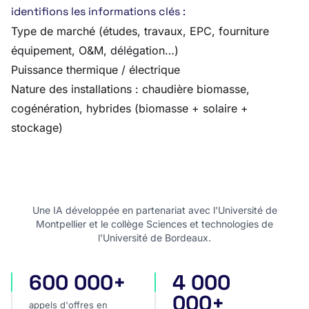
identifions les informations clés :
Type de marché (études, travaux, EPC, fourniture
équipement, O&M, délégation…)
Puissance thermique / électrique
Nature des installations : chaudière biomasse,
cogénération, hybrides (biomasse + solaire +
stockage)
Une IA développée en partenariat avec l'Université de
Montpellier et le collège Sciences et technologies de
l'Université de Bordeaux.
600 000+
4 000
appels d'offres en France
appels d'offres internatio
000+
appels d'offres en