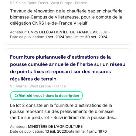
93-Seine-Saint-Denis · West Europe · France
Travaux de rénovation de la chaufferie gaz en chaufferie
biomasse-Campus de Villetaneuse, pour le compte de la
délégation CNRS Ile-de-France Villejuif
Acheteur:
CNRS DÉLÉGATION ÎLE-DE-FRANCE VILLEJUIF
Date de publication:
1 oct. 2024
Date limite:
30 oct. 2024
Fourniture pluriannuelle d'estimations de la
pousse cumulée annuelle de l'herbe sur un réseau
de points fixes et reposant sur des mesures
régulières de terrain
51-Marne · West Europe · France
Mot-clé trouvé dans la description
Le lot 2 consiste en la fourniture d'estimations de la
pousse reposant sur des prélèvements de biomasse
(herbe sur pied). lot - Suivi indirect de la pousse des
prairies sur des parcelles pâturées con…
Acheteur:
MINISTÈRE DE L'AGRICULTURE
Date de publication:
13 juil. 2023
Date limite:
1 janv. 1970