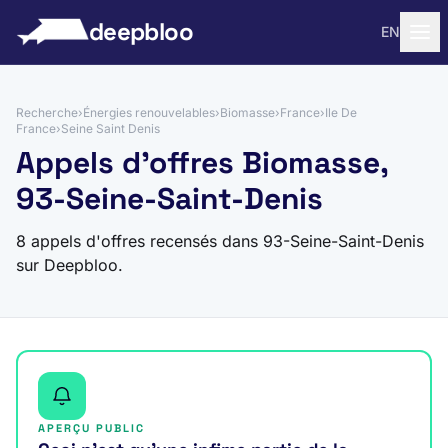
 au contenu
deepbloo
EN
Recherche
›
Énergies renouvelables
›
Biomasse
›
France
›
Ile De
France
›
Seine Saint Denis
Appels d'offres Biomasse,
93-Seine-Saint-Denis
8 appels d'offres recensés dans 93-Seine-Saint-Denis
sur Deepbloo.
APERÇU PUBLIC