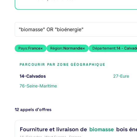
Recherche libre
Pays:
France
×
Région:
Normandie
×
Département:
14 - Calvad
PARCOURIR PAR ZONE GÉOGRAPHIQUE
14-Calvados
27-Eure
76-Seine-Maritime
12 appels d’offres
Fourniture et livraison de
biomasse
bois éne