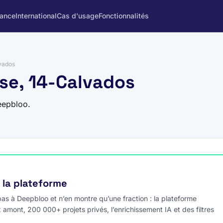
rance
International
Cas d'usage
Fonctionnalités
vados
se, 14-Calvados
eepbloo.
e la plateforme
s à Deepbloo et n’en montre qu’une fraction : la plateforme
x amont, 200 000+ projets privés, l’enrichissement IA et des filtres