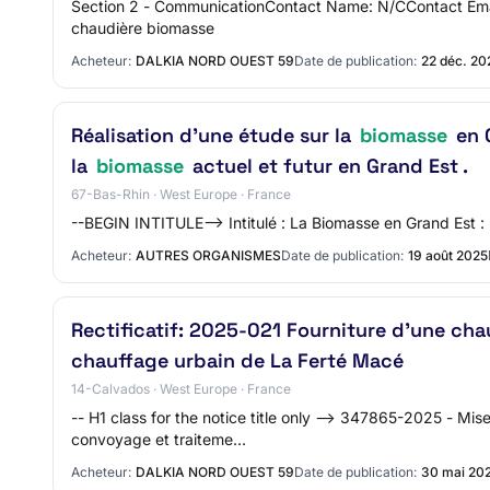
Section 2 - CommunicationContact Name: N/CContact Emai
chaudière biomasse
Acheteur:
DALKIA NORD OUEST 59
Date de publication:
22 déc. 20
Réalisation d’une étude sur la
biomasse
en G
la
biomasse
actuel et futur en Grand Est .
67-Bas-Rhin · West Europe · France
--BEGIN INTITULE--> Intitulé : La Biomasse en Grand Est : 
Acheteur:
AUTRES ORGANISMES
Date de publication:
19 août 2025
Rectificatif: 2025-021 Fourniture d'une ch
chauffage urbain de La Ferté Macé
14-Calvados · West Europe · France
-- H1 class for the notice title only --> 347865-2025 - 
convoyage et traiteme…
Acheteur:
DALKIA NORD OUEST 59
Date de publication:
30 mai 20