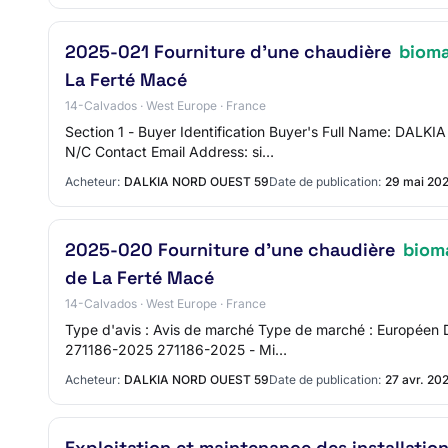
2025-021 Fourniture d'une chaudière
biom
La Ferté Macé
14-Calvados · West Europe · France
Section 1 - Buyer Identification Buyer's Full Name: DA
N/C Contact Email Address: si…
Acheteur:
DALKIA NORD OUEST 59
Date de publication:
29 mai 20
2025-020 Fourniture d'une chaudière
biom
de La Ferté Macé
14-Calvados · West Europe · France
Type d'avis : Avis de marché Type de marché : Européen
271186-2025 271186-2025 - Mi…
Acheteur:
DALKIA NORD OUEST 59
Date de publication:
27 avr. 20
Exploitation et maintenance des installation