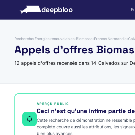
 au contenu
deepbloo
F
Recherche
›
Énergies renouvelables
›
Biomasse
›
France
›
Normandie
›
Cal
Appels d'offres Biomas
12 appels d'offres recensés dans 14-Calvados sur D
APERÇU PUBLIC
Ceci n’est qu’une infime partie d
Cette recherche de démonstration ne ressemble pa
complète couvre aussi les attributions, les signau
bien plus avancés.