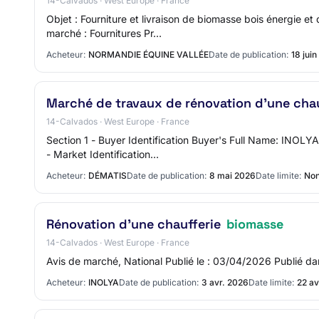
14-Calvados · West Europe · France
Objet : Fourniture et livraison de biomasse bois énergie 
marché : Fournitures Pr…
Acheteur:
NORMANDIE ÉQUINE VALLÉE
Date de publication:
18 jui
Marché de travaux de rénovation d'une cha
14-Calvados · West Europe · France
Section 1 - Buyer Identification Buyer's Full Name: INO
- Market Identification…
Acheteur:
DÉMATIS
Date de publication:
8 mai 2026
Date limite:
Non
Rénovation d'une chaufferie
biomasse
14-Calvados · West Europe · France
Avis de marché, National Publié le : 03/04/2026 Publ
Acheteur:
INOLYA
Date de publication:
3 avr. 2026
Date limite:
22 av