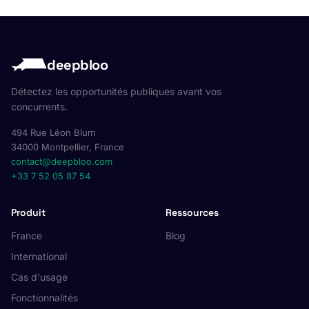
deepbloo
Détectez les opportunités publiques avant vos
concurrents.
494 Rue Léon Blum
34000 Montpellier, France
contact@deepbloo.com
+33 7 52 05 87 54
Produit
Ressources
France
Blog
International
Cas d'usage
Fonctionnalités