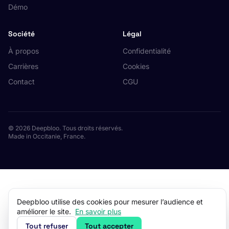
Démo
Société
Légal
À propos
Confidentialité
Carrières
Cookies
Contact
CGU
© 2026 Deepbloo. Tous droits réservés.
Made in Occitanie, France.
Deepbloo utilise des cookies pour mesurer l’audience et
améliorer le site.
En savoir plus
Tout refuser
Tout accepter