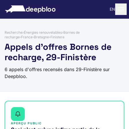
 au contenu
deepbloo
EN
Recherche
›
Énergies renouvelables
›
Bornes de
recharge
›
France
›
Bretagne
›
Finistere
Appels d'offres Bornes de
recharge, 29-Finistère
6 appels d'offres recensés dans 29-Finistère sur
Deepbloo.
APERÇU PUBLIC