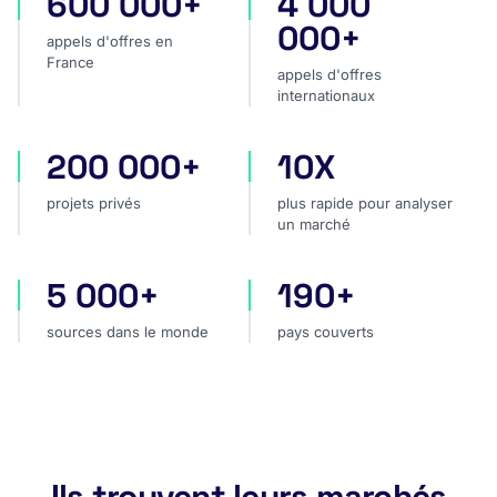
600 000+
4 000
appels d'offres en France
appels d'offres internatio
000+
appels d'offres en
France
appels d'offres
internationaux
200 000+
10X
projets privés
plus rapide pour analyser
projets privés
plus rapide pour analyser
un marché
5 000+
190+
sources dans le monde
pays couverts
sources dans le monde
pays couverts
Ils trouvent leurs marchés