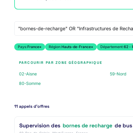
Recherche libre
Pays:
France
×
Région:
Hauts-de-France
×
Département:
62 - 
PARCOURIR PAR ZONE GÉOGRAPHIQUE
02-Aisne
59-Nord
80-Somme
11 appels d’offres
Supervision des
bornes de recharge
de bus 