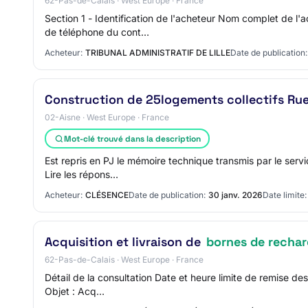
62-Pas-de-Calais · West Europe · France
Section 1 - Identification de l'acheteur Nom complet de 
de téléphone du cont…
Acheteur:
TRIBUNAL ADMINISTRATIF DE LILLE
Date de publication:
Construction de 25logements collectifs Ru
02-Aisne · West Europe · France
Mot-clé trouvé dans la description
Est repris en PJ le mémoire technique transmis par le serv
Lire les répons…
Acheteur:
CLÉSENCE
Date de publication:
30 janv. 2026
Date limite:
Acquisition et livraison de
bornes de recha
62-Pas-de-Calais · West Europe · France
Détail de la consultation Date et heure limite de remise de
Objet : Acq…