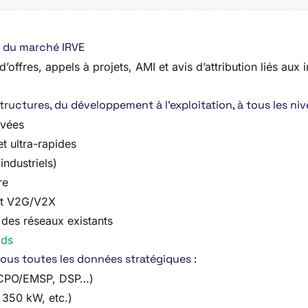
e du marché IRVE
offres, appels à projets, AMI et avis d’attribution liés aux
uctures, du développement à l’exploitation, à tous les nive
ivées
t ultra-rapides
industriels)
re
 et V2G/V2X
 des réseaux existants
ids
vous toutes les données stratégiques :
, CPO/EMSP, DSP…)
 350 kW, etc.)