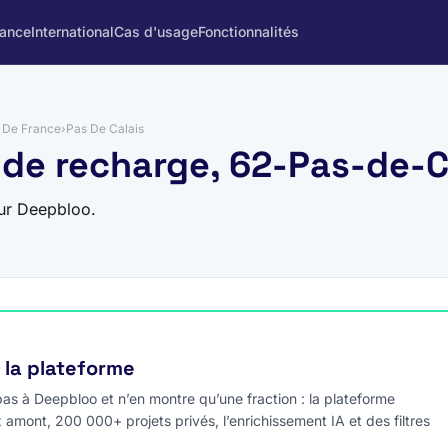
rance
International
Cas d'usage
Fonctionnalités
 De France
›
Pas De Calais
 de recharge, 62-Pas-de-C
sur Deepbloo.
e la plateforme
s à Deepbloo et n’en montre qu’une fraction : la plateforme
x amont, 200 000+ projets privés, l’enrichissement IA et des filtres