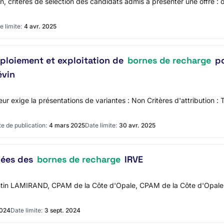
ritères de sélection des candidats admis à présenter une offre : oui 
e limite:
4 avr. 2025
déploiement et exploitation de
bornes de recharge
po
évin
eur exige la présentations de variantes : Non Critères d'attribution : T
e de publication:
4 mars 2025
Date limite:
30 avr. 2025
ciées des
bornes de recharge
IRVE
uentin LAMIRAND, CPAM de la Côte d'Opale, CPAM de la Côte d'Opale,
2024
Date limite:
3 sept. 2024