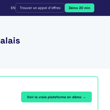
EN
Trouver un appel d'offres
Démo 20 min
alais
Voir la vraie plateforme en démo →