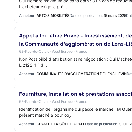
Oui Nombre maximum de candidats : 3 En cas de réduction, c
L'acheteur exige la pré…
Acheteur:
ARTOIS MOBILITÉS
Date de publication:
15 mars 2025
Dat
Appel à Initiative Privée - Investissement, 
la Communauté d'agglomération de Lens-Li
62-Pas-de-Calais · West Europe · France
Non Possibilité d'attribution sans négociation : Oui L'achet
L.2122-1-1 d…
Acheteur:
COMMUNAUTÉ D'AGGLOMÉRATION DE LENS LIÉVIN
Dat
Fourniture, installation et prestations asso
62-Pas-de-Calais · West Europe · France
Identification de l'organisme qui passe le marché : M Q
présent marché a pour obj…
Acheteur:
CPAM DE LA CÔTE D'OPALE
Date de publication:
9 juil. 