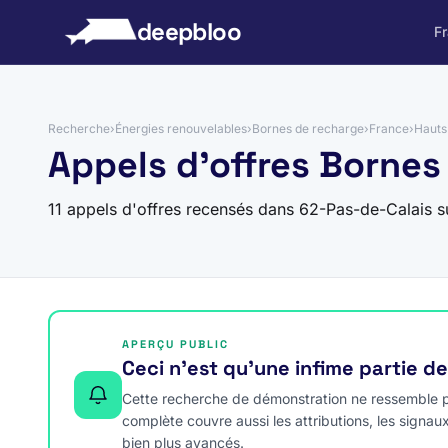
 au contenu
deepbloo
F
Recherche
›
Énergies renouvelables
›
Bornes de recharge
›
France
›
Hauts
Appels d'offres Bornes
11 appels d'offres recensés dans 62-Pas-de-Calais 
APERÇU PUBLIC
Ceci n’est qu’une infime partie d
Cette recherche de démonstration ne ressemble pa
complète couvre aussi les attributions, les signau
bien plus avancés.