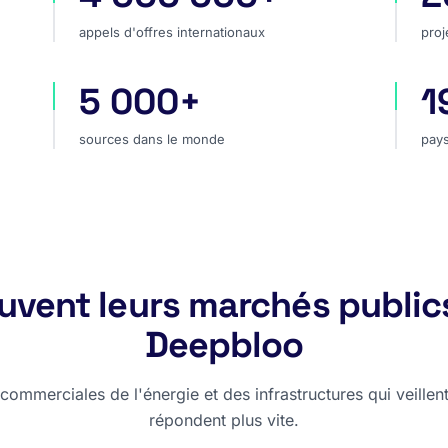
appels d'offres internationaux
proj
5 000+
1
hé
sources dans le monde
pay
sources dans le monde
pays
rouvent leurs marchés public
Deepbloo
ommerciales de l'énergie et des infrastructures qui veillent,
répondent plus vite.