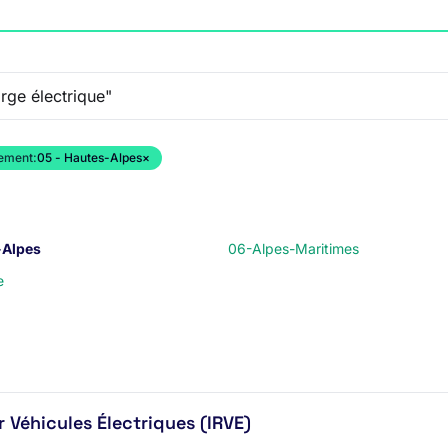
ement:
05 - Hautes-Alpes
×
-Alpes
06-Alpes-Maritimes
e
 Véhicules Électriques (IRVE)