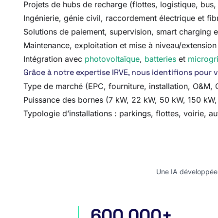
Projets de hubs de recharge (flottes, logistique, bus, 
Ingénierie, génie civil, raccordement électrique et fib
Solutions de paiement, supervision, smart charging
Maintenance, exploitation et mise à niveau/extension
Intégration avec
photovoltaïque
,
batteries
et
microgr
Grâce à notre expertise IRVE, nous identifions pour 
Type de marché (EPC, fourniture, installation, O&M
Puissance des bornes (7 kW, 22 kW, 50 kW, 150 kW,
Typologie d’installations : parkings, flottes, voirie, aut
Une IA développée e
600 000+
appels d'offres en France