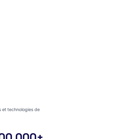
s et technologies de
00 000+
jets privés