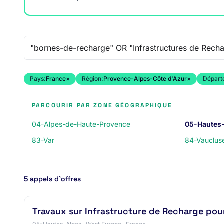
Recherche libre
Pays:
France
×
Région:
Provence-Alpes-Côte d'Azur
×
Départ
PARCOURIR PAR ZONE GÉOGRAPHIQUE
04-Alpes-de-Haute-Provence
05-Hautes
83-Var
84-Vauclus
5 appels d’offres
Travaux sur Infrastructure de Recharge pour