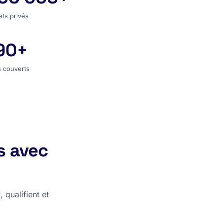
ets privés
90+
s couverts
 couverts
s avec
 qualifient et