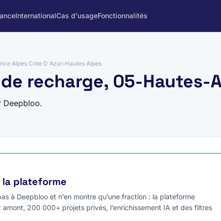
rance
International
Cas d'usage
Fonctionnalités
nce Alpes Cote D Azur
›
Hautes Alpes
 de recharge, 05-Hautes-
r Deepbloo.
e la plateforme
s à Deepbloo et n’en montre qu’une fraction : la plateforme
x amont, 200 000+ projets privés, l’enrichissement IA et des filtres