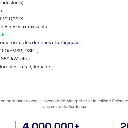
industriels)
re
 et V2G/V2X
 des réseaux existants
ids
vous toutes les données stratégiques :
, CPO/EMSP, DSP…)
 350 kW, etc.)
oroutes, retail, tertiaire
n partenariat avec l'Université de Montpellier et le collège Science
l'Université de Bordeaux.
4 000 000+
2
appels d'offres internationaux
pro