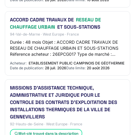
ACCORD CADRE TRAVAUX DE
RESEAU DE
CHAUFFAGE URBAIN
ET SOUS-STATIONS
94-Val-de-Marne · West Europe · France
Durée : 48 mois Objet : ACCORD CADRE TRAVAUX DE
RESEAU DE CHAUFFAGE URBAIN ET SOUS-STATIONS
Réference acheteur : 26EPCG017 Type de marché :
Travaux Procédure : Procédure adaptée ouverte
Acheteur:
ETABLISSEMENT PUBLIC CAMPINOIS DE GÉOTHERMIE
Technique d'a…
Date de publication:
28 juil. 2026
Date limite:
20 août 2026
MISSIONS D'ASSISTANCE TECHNIQUE,
ADMINISTRATIVE ET JURIDIQUE POUR LE
CONTROLE DES CONTRATS D'EXPLOITATION DES
INSTALLATIONS THERMIQUES DE LA VILLE DE
GENNEVILLIERS
92-Hauts-de-Seine · West Europe · France
Mot-clé trouvé dans la description