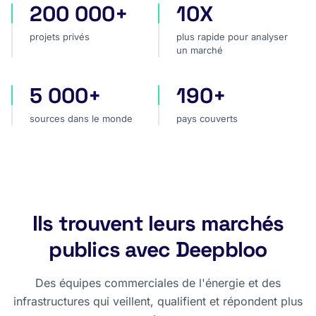
200 000+
10X
projets privés
plus rapide pour analyser
projets privés
plus rapide pour analyser
un marché
5 000+
190+
sources dans le monde
pays couverts
sources dans le monde
pays couverts
Ils trouvent leurs marchés
publics avec Deepbloo
Des équipes commerciales de l'énergie et des
infrastructures qui veillent, qualifient et répondent plus