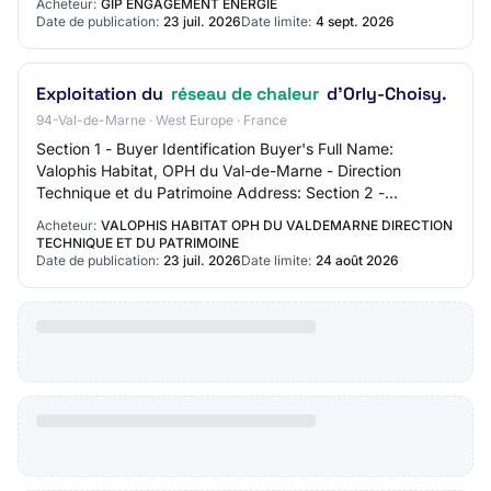
Acheteur:
GIP ENGAGEMENT ENERGIE
présente consultatio…
Date de publication:
23 juil. 2026
Date limite:
4 sept. 2026
Exploitation du
réseau de chaleur
d'Orly-Choisy.
94-Val-de-Marne · West Europe · France
Section 1 - Buyer Identification Buyer's Full Name:
Valophis Habitat, OPH du Val-de-Marne - Direction
Technique et du Patrimoine Address: Section 2 -
Communication Contact Name: N/C Contact Email Add…
Acheteur:
VALOPHIS HABITAT OPH DU VALDEMARNE DIRECTION
TECHNIQUE ET DU PATRIMOINE
Date de publication:
23 juil. 2026
Date limite:
24 août 2026