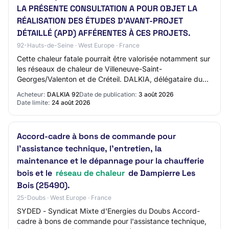
LA PRÉSENTE CONSULTATION A POUR OBJET LA
RÉALISATION DES ÉTUDES D'AVANT-PROJET
DÉTAILLÉ (APD) AFFÉRENTES À CES PROJETS.
92-Hauts-de-Seine · West Europe · France
Cette chaleur fatale pourrait être valorisée notamment sur
les réseaux de chaleur de Villeneuve-Saint-
Georges/Valenton et de Créteil. DALKIA, délégataire du
réseau de chaleur de Villeneuve-Saint-Geor…
Acheteur:
DALKIA 92
Date de publication:
3 août 2026
Date limite:
24 août 2026
Accord-cadre à bons de commande pour
l'assistance technique, l'entretien, la
maintenance et le dépannage pour la chaufferie
bois et le
réseau de chaleur
de Dampierre Les
Bois (25490).
25-Doubs · West Europe · France
SYDED - Syndicat Mixte d'Energies du Doubs Accord-
cadre à bons de commande pour l'assistance technique,