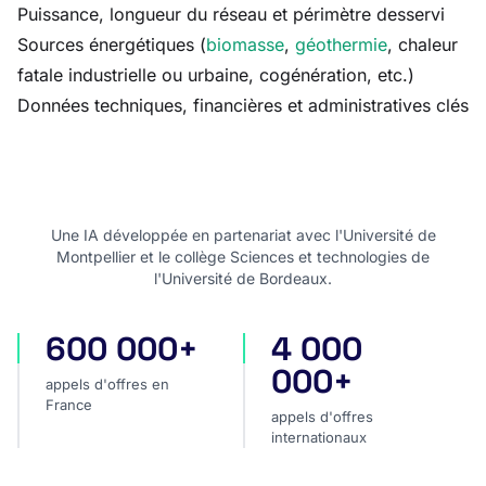
Puissance, longueur du réseau et périmètre desservi
Sources énergétiques (
biomasse
,
géothermie
, chaleur
fatale industrielle ou urbaine, cogénération, etc.)
Données techniques, financières et administratives clés
Une IA développée en partenariat avec l'Université de
Montpellier et le collège Sciences et technologies de
l'Université de Bordeaux.
600 000+
4 000
appels d'offres en France
appels d'offres internatio
000+
appels d'offres en
France
appels d'offres
internationaux