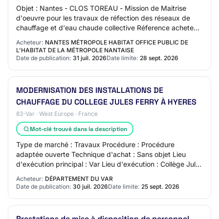
Objet : Nantes - CLOS TOREAU - Mission de Maitrise
d'oeuvre pour les travaux de réfection des réseaux de
chauffage et d'eau chaude collective Réference acheteur
: 26.062 Type de marché : Services Pro…
Acheteur:
NANTES MÉTROPOLE HABITAT OFFICE PUBLIC DE
L'HABITAT DE LA MÉTROPOLE NANTAISE
Date de publication:
31 juil. 2026
Date limite:
28 sept. 2026
MODERNISATION DES INSTALLATIONS DE
CHAUFFAGE DU COLLEGE JULES FERRY À HYERES
83-Var · West Europe · France
Mot-clé trouvé dans la description
Type de marché : Travaux Procédure : Procédure
adaptée ouverte Technique d'achat : Sans objet Lieu
d'exécution principal : Var Lieu d'exécution : Collège Jules
FERRY 140 Rue André Malraux 83400 HYERE…
Acheteur:
DÉPARTEMENT DU VAR
Date de publication:
30 juil. 2026
Date limite:
25 sept. 2026
Prestations de mise à disposition de personnel