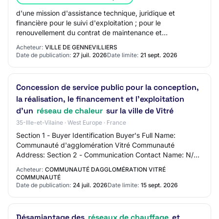
d'une mission d'assistance technique, juridique et
financière pour le suivi d'exploitation ; pour le
renouvellement du contrat de maintenance et
d'exploitation des installations thermiques des bâtime…
Acheteur:
VILLE DE GENNEVILLIERS
Date de publication:
27 juil. 2026
Date limite:
21 sept. 2026
Concession de service public pour la conception,
la réalisation, le financement et l’exploitation
d’un
réseau de chaleur
sur la ville de Vitré
35-Ille-et-Vilaine · West Europe · France
Section 1 - Buyer Identification Buyer's Full Name:
Communauté d'agglomération Vitré Communauté
Address: Section 2 - Communication Contact Name: N/C
Contact Email Address: N/C Contact Phone Number: N…
Acheteur:
COMMUNAUTÉ DAGGLOMÉRATION VITRÉ
COMMUNAUTÉ
Date de publication:
24 juil. 2026
Date limite:
15 sept. 2026
Désamiantage des
réseaux de chauffage
et