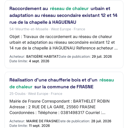
Raccordement au
réseau de chaleur
urbain et
adaptation au réseau secondaire existant 12 et 14
rue de la chapelle à HAGUENAU
54-Meurthe-et-Moselle · West Europe · France
Objet : Travaux de raccordement au réseau de chaleur
urbain et adaptation au réseau secondaire existant 12 et
14 rue de la chapelle à HAGUENAU Réference acheteur :
PAO 2632 Type de marché : Travaux P…
Acheteur:
BATIGÈRE HABITAT
Date de publication:
29 juil. 2026
Date limite:
4 sept. 2026
Réalisation d'une chaufferie bois et d'un
réseau
de chaleur
sur la commune de FRASNE
25-Doubs · West Europe · France
Mairie de Frasne Correspondant : BARTHELET ROBIN
Adresse : 2 RUE DE LA GARE, 25560 FRASNE
Coordonnées : Téléphone : 0381498317 Courriel :
robin.barthelet@frasne.fr Adresse internet :
Acheteur:
MAIRIE DE FRASNE
Date de publication:
28 juil. 2026
https://www.fras…
Date limite:
11 sept. 2026