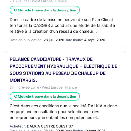
78-Yvelines · West Europe · France
Mot-clé trouvé dans la description
Dans le cadre de la mise en oeuvre de son Plan Climat
territorial, la CASGBS a conduit une étude de faisabilité
relative à la création d'un réseau de chaleur
intercommunal desservant les communes de…
Date de publication:
28 juil. 2026
Date limite:
4 sept. 2026
RELANCE CANDIDATURE - TRAVAUX DE
RACCORDEMENT HYDRAULIQUE + ELECTRIQUE DE
SOUS STATIONS AU RESEAU DE CHALEUR DE
MONTARGIS.
37-Indre-et-Loire · West Europe · France
Mot-clé trouvé dans la description
C'est dans ces conditions que la société DALKIA a donc
engagé une consultation pour sélectionner des
entrepreneurs présentant les compétences et
qualifications nécessaires, relatif à la manutention d…
Acheteur:
DALKIA CENTRE OUEST 37
Date de publication:
28 juil. 2026
Date limite:
10 août 2026