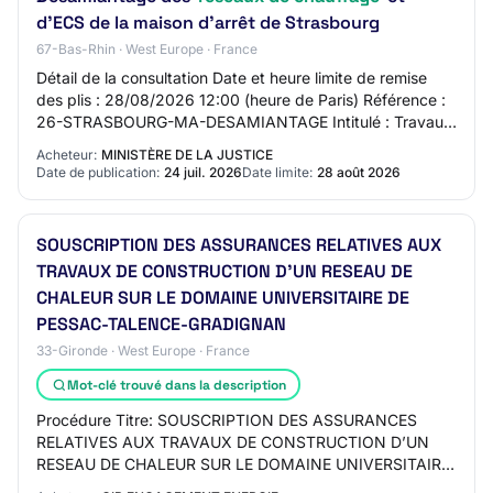
d'ECS de la maison d'arrêt de Strasbourg
67-Bas-Rhin · West Europe · France
Détail de la consultation Date et heure limite de remise
des plis : 28/08/2026 12:00 (heure de Paris) Référence :
26-STRASBOURG-MA-DESAMIANTAGE Intitulé : Travaux
de désamiantage des réseaux de chauf…
Acheteur:
MINISTÈRE DE LA JUSTICE
Date de publication:
24 juil. 2026
Date limite:
28 août 2026
SOUSCRIPTION DES ASSURANCES RELATIVES AUX
TRAVAUX DE CONSTRUCTION D’UN RESEAU DE
CHALEUR SUR LE DOMAINE UNIVERSITAIRE DE
PESSAC-TALENCE-GRADIGNAN
33-Gironde · West Europe · France
Mot-clé trouvé dans la description
Procédure Titre: SOUSCRIPTION DES ASSURANCES
RELATIVES AUX TRAVAUX DE CONSTRUCTION D’UN
RESEAU DE CHALEUR SUR LE DOMAINE UNIVERSITAIRE
DE PESSAC-TALENCE-GRADIGNAN Description: La