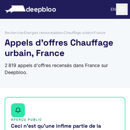
 au contenu
deepbloo
EN
Recherche
›
Énergies renouvelables
›
Chauffage urbain
›
France
Appels d'offres Chauffage
urbain, France
2 819 appels d'offres recensés dans France sur
Deepbloo.
APERÇU PUBLIC
Ceci n’est qu’une infime partie de la