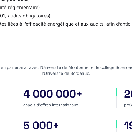
ité réglementaire)
01, audits obligatoires)
 liées à l’efficacité énergétique et aux audits, afin d’anti
n partenariat avec l'Université de Montpellier et le collège Science
l'Université de Bordeaux.
4 000 000+
2
appels d'offres internationaux
pro
appels d'offres internationaux
proj
5 000+
1
hé
sources dans le monde
pay