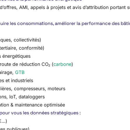
offres, AMI, appels à projets et avis d’attribution portant su
uire les consommations, améliorer la performance des bâtime
ques, collectivités)
rtiaire, conformité)
s énergétiques
route de réduction CO₂ (
carbone
)
lairage,
GTB
s et industriels
udières, compresseurs, moteurs
ns, IoT, dataloggers
ation & maintenance optimisée
 pour vous les données stratégiques :
PE…)
res publiques)