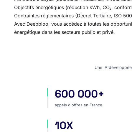
Objectifs énergétiques (réduction kWh, CO₂, conform
Contraintes réglementaires (Décret Tertiaire, ISO 500
Avec Deepbloo, vous accédez à toutes les opportunités
énergétique dans les secteurs public et privé.
Une IA développée e
600 000+
appels d'offres en France
appels d'offres en France
10X
plus rapide pour analyser un marc