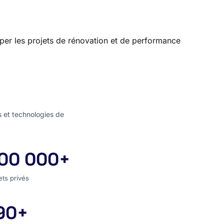
ciper les projets de rénovation et de performance
s et technologies de
00 000+
jets privés
ets privés
90+
s couverts