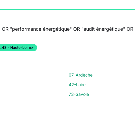
:
43 - Haute-Loire
×
07-Ardèche
42-Loire
73-Savoie