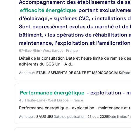
Accompagnement des établissements de san
efficacité énergétique
portant exclusivemen
d’éclairage, • systèmes CVC, • installation
Sont expressément exclus du marché et de la
bâtiment, • les opérations de réhabilitation
maintenance, l’exploitation et l’améliorat
67-Bas-Rhin · West Europe · France
Détail de la consultation Date et heure limite de remise 
adhérents du GCS UniHA d…
Acheteur:
ETABLISSEMENTS DE SANTÉ ET MÉDICOSOCIAUX
Date 
Performance énergétique
- exploitation - 
43-Haute-Loire · West Europe · France
Performance énergétique - exploitation - maintenance et
Acheteur:
SAUGUES
Date de publication:
25 oct. 2025
Date limite:
1