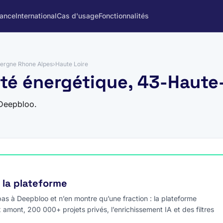
rance
International
Cas d'usage
Fonctionnalités
ergne Rhone Alpes
›
Haute Loire
cité énergétique, 43-Haute
 Deepbloo.
e la plateforme
s à Deepbloo et n’en montre qu’une fraction : la plateforme
x amont, 200 000+ projets privés, l’enrichissement IA et des filtres