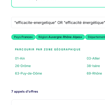
Recherche libre
Pays:
France
×
Région:
Auvergne-Rhône-Alpes
×
Département
PARCOURIR PAR ZONE GÉOGRAPHIQUE
01-Ain
03-Allier
26-Drôme
38-Isère
63-Puy-de-Dôme
69-Rhône
7 appels d’offres