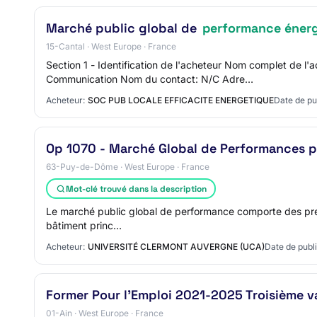
Marché public global de
performance éner
15-Cantal · West Europe · France
Section 1 - Identification de l'acheteur Nom complet 
Communication Nom du contact: N/C Adre…
Acheteur:
SOC PUB LOCALE EFFICACITE ENERGETIQUE
Date de pu
Op 1070 - Marché Global de Performances pou
63-Puy-de-Dôme · West Europe · France
Mot-clé trouvé dans la description
Le marché public global de performance comporte des presta
bâtiment princ…
Acheteur:
UNIVERSITÉ CLERMONT AUVERGNE (UCA)
Date de publi
Former Pour l'Emploi 2021-2025 Troisième 
01-Ain · West Europe · France