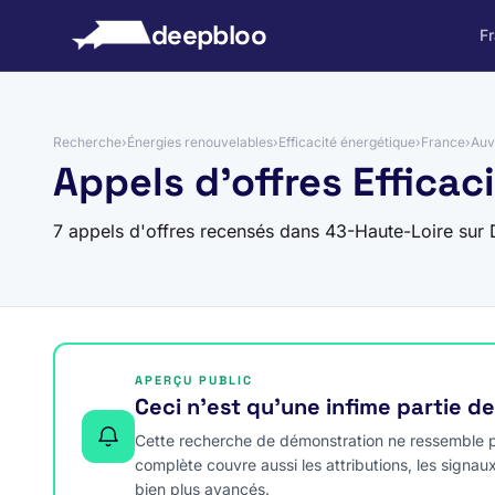
 au contenu
deepbloo
F
Recherche
›
Énergies renouvelables
›
Efficacité énergétique
›
France
›
Auv
Appels d'offres Effica
7 appels d'offres recensés dans 43-Haute-Loire sur
APERÇU PUBLIC
Ceci n’est qu’une infime partie d
Cette recherche de démonstration ne ressemble pa
complète couvre aussi les attributions, les signau
bien plus avancés.