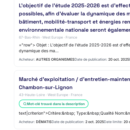
L'objectif de l'étude 2025-2026 est d'effect
possibles, afin d'évaluer la dynamique des m
bâtiment, mobilité-transport et énergies ren
environnementale nationale seront égalemen
67-Bas-Rhin · West Europe · France
="row"> Objet : L'objectif de l'étude 2025-2026 est d'effec
dynamique des ma…
Acheteur:
AUTRES ORGANISMES
Date de publication:
20 oct. 2025
Marché d'exploitation / d'entretien-mainte
Chambon-sur-Lignon
43-Haute-Loire · West Europe · France
Mot-clé trouvé dans la description
text|criterion">Critère:&nbsp; Type:&nbsp;Qualité Nom:&n
Acheteur:
DÉMATIS
Date de publication:
2 oct. 2025
Date limite:
20 