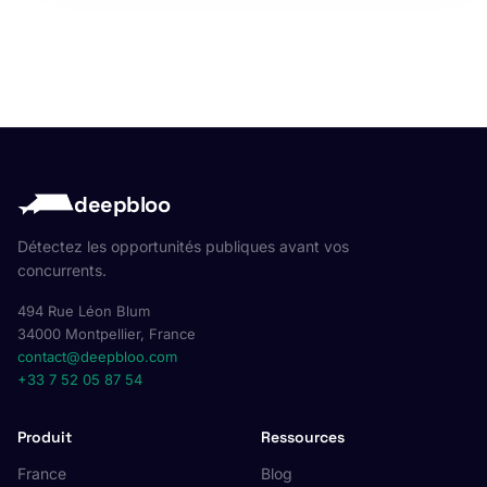
deepbloo
Détectez les opportunités publiques avant vos
concurrents.
494 Rue Léon Blum
34000 Montpellier, France
contact@deepbloo.com
+33 7 52 05 87 54
Produit
Ressources
France
Blog