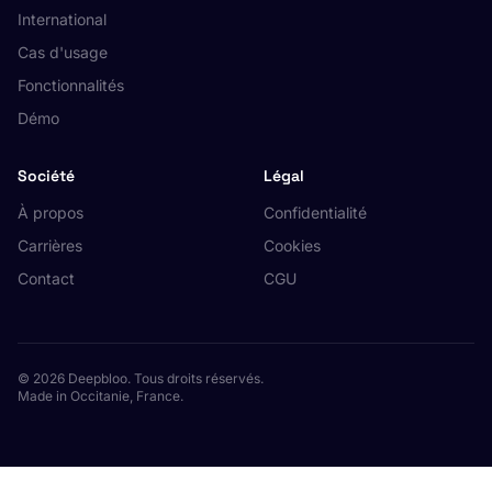
International
Cas d'usage
Fonctionnalités
Démo
Société
Légal
À propos
Confidentialité
Carrières
Cookies
Contact
CGU
© 2026 Deepbloo. Tous droits réservés.
Made in Occitanie, France.