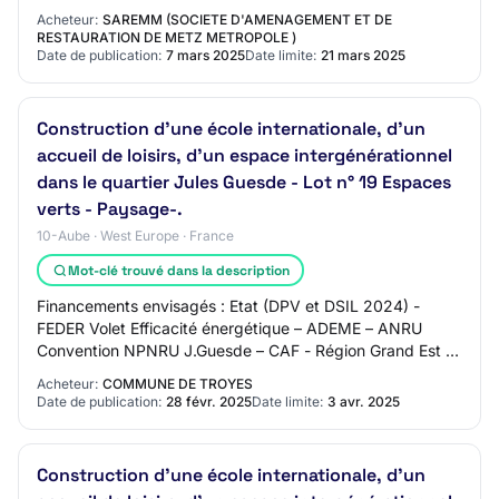
marché: 005B-L'accord-cadre a pour objet…
Acheteur:
SAREMM (SOCIETE D'AMENAGEMENT ET DE
RESTAURATION DE METZ METROPOLE )
Date de publication:
7 mars 2025
Date limite:
21 mars 2025
Construction d'une école internationale, d’un
accueil de loisirs, d’un espace intergénérationnel
dans le quartier Jules Guesde - Lot n° 19 Espaces
verts - Paysage-.
10-Aube · West Europe · France
Mot-clé trouvé dans la description
Financements envisagés : Etat (DPV et DSIL 2024) -
FEDER Volet Efficacité énergétique – ADEME – ANRU
Convention NPNRU J.Guesde – CAF - Région Grand Est -
Conseil Département de l’Aube – Troyes Champa…
Acheteur:
COMMUNE DE TROYES
Date de publication:
28 févr. 2025
Date limite:
3 avr. 2025
Construction d'une école internationale, d’un