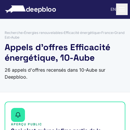
 au contenu
deepbloo
EN
Recherche
›
Énergies renouvelables
›
Efficacité énergétique
›
France
›
Grand
Est
›
Aube
Appels d'offres Efficacité
énergétique, 10-Aube
26 appels d'offres recensés dans 10-Aube sur
Deepbloo.
APERÇU PUBLIC