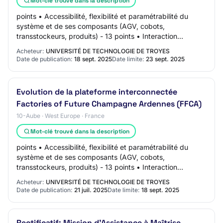
Mot-clé trouvé dans la description
points • Accessibilité, flexibilité et paramétrabilité du
système et de ses composants (AGV, cobots,
transstockeurs, produits) - 13 points • Interaction
(couplage) entre les différents composants (AG…
Acheteur:
UNIVERSITÉ DE TECHNOLOGIE DE TROYES
Date de publication:
18 sept. 2025
Date limite:
23 sept. 2025
Evolution de la plateforme interconnectée
Factories of Future Champagne Ardennes (FFCA)
10-Aube · West Europe · France
Mot-clé trouvé dans la description
points • Accessibilité, flexibilité et paramétrabilité du
système et de ses composants (AGV, cobots,
transstockeurs, produits) - 13 points • Interaction
(couplage) entre les différents composants (AG…
Acheteur:
UNIVERSITÉ DE TECHNOLOGIE DE TROYES
Date de publication:
21 juil. 2025
Date limite:
18 sept. 2025
Rectificatif: Mission d'Assistance à Maîtrise