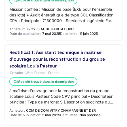
Mot-clé trouvé dans la description
Mission confiée : Mission de base (EXE pour l'ensemble
des lots) + Audit énergétique de type 3CL Classification
CPV : Principale : 71300000 - Services d'ingénierie Forme
du marché : Prestation divisé…
Acheteur:
TROYES AUBE HABITAT OPH
Date de publication:
7 mai 2025
Date limite:
11 juin 2025
Rectificatif: Assistant technique à maîtrise
d'ouvrage pour la reconstruction du groupe
scolaire Louis Pasteur
10-Aube · West Europe · France
Mot-clé trouvé dans la description
à maîtrise d'ouvrage pour la reconstruction du groupe
scolaire Louis Pasteur Code CPV principal - Descripteur
principal: Type de marché: S Description succincte du
marché: Mission d’assistance techni…
Acheteur:
COM DE COM VITRY CHAMPAGNE ET DER
Date de publication:
5 mai 2025
Date limite:
Non précisée