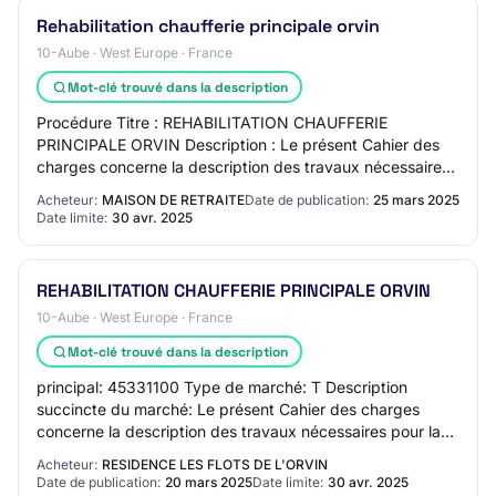
Rehabilitation chaufferie principale orvin
10-Aube · West Europe · France
Mot-clé trouvé dans la description
Procédure Titre : REHABILITATION CHAUFFERIE
PRINCIPALE ORVIN Description : Le présent Cahier des
charges concerne la description des travaux nécessaires
pour la rénovation de la chaufferie GAZ eb dép…
Acheteur:
MAISON DE RETRAITE
Date de publication:
25 mars 2025
Date limite:
30 avr. 2025
REHABILITATION CHAUFFERIE PRINCIPALE ORVIN
10-Aube · West Europe · France
Mot-clé trouvé dans la description
principal: 45331100 Type de marché: T Description
succincte du marché: Le présent Cahier des charges
concerne la description des travaux nécessaires pour la
rénovation de la chaufferie GAZ eb dépose…
Acheteur:
RESIDENCE LES FLOTS DE L'ORVIN
Date de publication:
20 mars 2025
Date limite:
30 avr. 2025