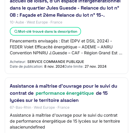
accueil de loisirs, d’un espace intergénérationnel
dans le quartier Jules Guesde - Relance du lot n°
08 : Façade et 2ème Relance du lot n° 15-.
10-Aube · West Europe · France
Mot-clé trouvé dans la description
Financements envisagés : Etat (DPV et DSIL 2024) -
FEDER Volet Efficacité énergétique – ADEME – ANRU
Convention NPNRU J.Guesde – CAF - Région Grand Est -
Conseil Département de l’Aube – Troyes Champa…
Acheteur:
SERVICE COMMANDE PUBLIQUE
Date de publication:
8 nov. 2024
Date limite:
27 nov. 2024
Assistance à maîtrise d'ouvrage pour le suivi du
contrat de
performance énergétique
de 15
lycées sur le territoire alsacien
67-Bas-Rhin · West Europe · France
Assistance à maîtrise d'ouvrage pour le suivi du contrat
de performance énergétique de 15 lycées sur le territoire
alsacienundefined