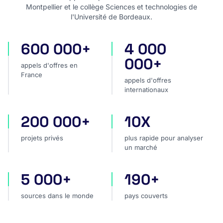
Montpellier et le collège Sciences et technologies de
l'Université de Bordeaux.
600 000+
4 000
appels d'offres en France
appels d'offres internatio
000+
appels d'offres en
France
appels d'offres
internationaux
200 000+
10X
projets privés
plus rapide pour analyser
projets privés
plus rapide pour analyser
un marché
5 000+
190+
sources dans le monde
pays couverts
sources dans le monde
pays couverts