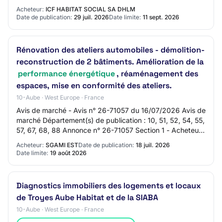
concurrence 526216-2026 526216-2026 - Mi…
Acheteur:
ICF HABITAT SOCIAL SA DHLM
Date de publication:
29 juil. 2026
Date limite:
11 sept. 2026
Rénovation des ateliers automobiles - démolition-
reconstruction de 2 bâtiments. Amélioration de la
performance énergétique
, réaménagement des
espaces, mise en conformité des ateliers.
10-Aube · West Europe · France
Avis de marché - Avis n° 26-71057 du 16/07/2026 Avis de
marché Département(s) de publication : 10, 51, 52, 54, 55,
57, 67, 68, 88 Annonce n° 26-71057 Section 1 - Acheteur
1.1 Acheteur Nom officiel :…
Acheteur:
SGAMI EST
Date de publication:
18 juil. 2026
Date limite:
19 août 2026
Diagnostics immobiliers des logements et locaux
de Troyes Aube Habitat et de la SIABA
10-Aube · West Europe · France