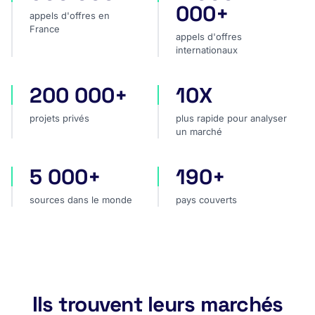
000+
appels d'offres en
France
appels d'offres
internationaux
200 000+
10X
projets privés
plus rapide pour analyser
projets privés
plus rapide pour analyser
un marché
5 000+
190+
sources dans le monde
pays couverts
sources dans le monde
pays couverts
Ils trouvent leurs marchés