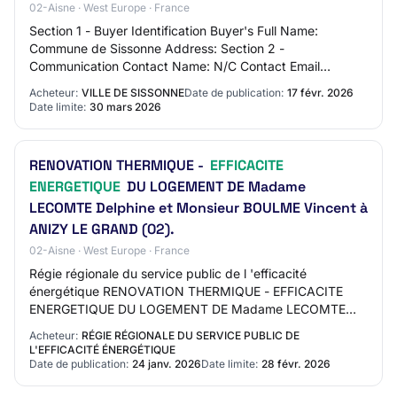
02-Aisne · West Europe · France
Section 1 - Buyer Identification Buyer's Full Name:
Commune de Sissonne Address: Section 2 -
Communication Contact Name: N/C Contact Email
Address: N/C Contact Phone Number: N/C Section 3 -
Acheteur:
VILLE DE SISSONNE
Date de publication:
17 févr. 2026
Market Id…
Date limite:
30 mars 2026
RENOVATION THERMIQUE -
EFFICACITE
ENERGETIQUE
DU LOGEMENT DE Madame
LECOMTE Delphine et Monsieur BOULME Vincent à
ANIZY LE GRAND (02).
02-Aisne · West Europe · France
Régie régionale du service public de l 'efficacité
énergétique RENOVATION THERMIQUE - EFFICACITE
ENERGETIQUE DU LOGEMENT DE Madame LECOMTE
Delphine et Monsieur BOULME Vincent à ANIZY LE
Acheteur:
RÉGIE RÉGIONALE DU SERVICE PUBLIC DE
GRAND (02). A…
L'EFFICACITÉ ÉNERGÉTIQUE
Date de publication:
24 janv. 2026
Date limite:
28 févr. 2026