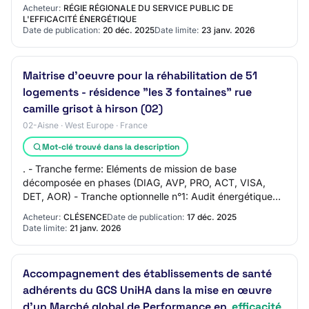
Acheteur:
RÉGIE RÉGIONALE DU SERVICE PUBLIC DE
L'EFFICACITÉ ÉNERGÉTIQUE
Date de publication:
20 déc. 2025
Date limite:
23 janv. 2026
Maitrise d'oeuvre pour la réhabilitation de 51
logements - résidence "les 3 fontaines" rue
camille grisot à hirson (02)
02-Aisne · West Europe · France
Mot-clé trouvé dans la description
. - Tranche ferme: Eléments de mission de base
décomposée en phases (DIAG, AVP, PRO, ACT, VISA,
DET, AOR) - Tranche optionnelle n°1: Audit énergétique
réglementaire méthode 3CL-DPE 2021 (mission comp…
Acheteur:
CLÉSENCE
Date de publication:
17 déc. 2025
Date limite:
21 janv. 2026
Accompagnement des établissements de santé
adhérents du GCS UniHA dans la mise en œuvre
d’un Marché global de Performance en
efficacité