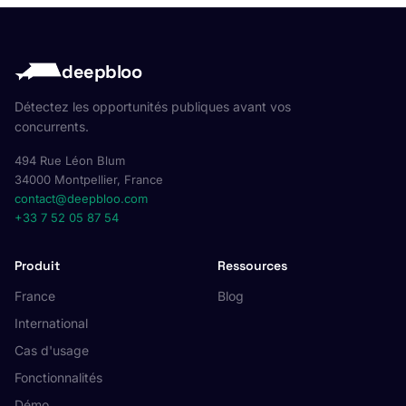
deepbloo
Détectez les opportunités publiques avant vos
concurrents.
494 Rue Léon Blum
34000 Montpellier, France
contact@deepbloo.com
+33 7 52 05 87 54
Produit
Ressources
France
Blog
International
Cas d'usage
Fonctionnalités
Démo