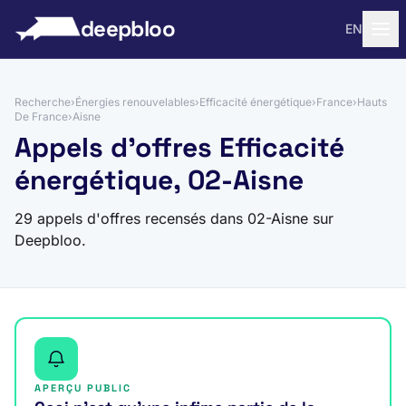
 au contenu
deepbloo
EN
Recherche
›
Énergies renouvelables
›
Efficacité énergétique
›
France
›
Hauts
De France
›
Aisne
Appels d'offres Efficacité
énergétique, 02-Aisne
29 appels d'offres recensés dans 02-Aisne sur
Deepbloo.
APERÇU PUBLIC