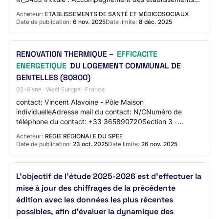
de santé adhérents du GCS UniHA d…
Acheteur:
ETABLISSEMENTS DE SANTÉ ET MÉDICOSOCIAUX
Date de publication:
6 nov. 2025
Date limite:
8 déc. 2025
RENOVATION THERMIQUE –
EFFICACITE
ENERGETIQUE
DU LOGEMENT COMMUNAL DE
GENTELLES (80800)
02-Aisne · West Europe · France
contact: Vincent Alavoine - Pôle Maison
individuelleAdresse mail du contact: N/CNuméro de
téléphone du contact: +33 365890720Section 3 -
Identification du marchéIntitulé du marché: RENOVATION
Acheteur:
RÉGIE RÉGIONALE DU SPEE
THERMIQ…
Date de publication:
23 oct. 2025
Date limite:
26 nov. 2025
L'objectif de l'étude 2025-2026 est d'effectuer la
mise à jour des chiffrages de la précédente
édition avec les données les plus récentes
possibles, afin d'évaluer la dynamique des