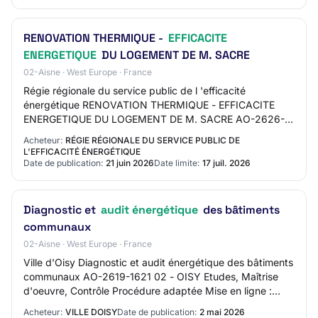
RENOVATION THERMIQUE -
EFFICACITE
ENERGETIQUE
DU LOGEMENT DE M. SACRE
02-Aisne · West Europe · France
Régie régionale du service public de l 'efficacité
énergétique RENOVATION THERMIQUE - EFFICACITE
ENERGETIQUE DU LOGEMENT DE M. SACRE AO-2626-
2599 02 - LAON Travaux de bâtiment Procédure adaptée
Acheteur:
RÉGIE RÉGIONALE DU SERVICE PUBLIC DE
Mise…
L'EFFICACITÉ ÉNERGÉTIQUE
Date de publication:
21 juin 2026
Date limite:
17 juil. 2026
Diagnostic et
audit énergétique
des bâtiments
communaux
02-Aisne · West Europe · France
Ville d'Oisy Diagnostic et audit énergétique des bâtiments
communaux AO-2619-1621 02 - OISY Etudes, Maîtrise
d'oeuvre, Contrôle Procédure adaptée Mise en ligne :
02/05/2026 Limite de réponse : 28/05/…
Acheteur:
VILLE DOISY
Date de publication:
2 mai 2026