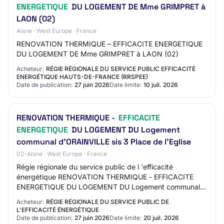
ENERGETIQUE
DU LOGEMENT DE Mme GRIMPRET à
LAON (02)
Aisne · West Europe · France
RENOVATION THERMIQUE – EFFICACITE ENERGETIQUE
DU LOGEMENT DE Mme GRIMPRET à LAON (02)
Acheteur:
RÉGIE RÉGIONALE DU SERVICE PUBLIC EFFICACITÉ
ENERGÉTIQUE HAUTS-DE-FRANCE (RRSPEE)
Date de publication:
27 juin 2026
Date limite:
10 juil. 2026
RENOVATION THERMIQUE -
EFFICACITE
ENERGETIQUE
DU LOGEMENT DU Logement
communal d'ORAINVILLE sis 3 Place de l'Eglise
02-Aisne · West Europe · France
Régie régionale du service public de l 'efficacité
énergétique RENOVATION THERMIQUE - EFFICACITE
ENERGETIQUE DU LOGEMENT DU Logement communal
d'ORAINVILLE sis 3 Place de l'Eglise AO-2627-2304 02 -
Acheteur:
RÉGIE RÉGIONALE DU SERVICE PUBLIC DE
OR…
L'EFFICACITÉ ÉNERGÉTIQUE
Date de publication:
27 juin 2026
Date limite:
20 juil. 2026