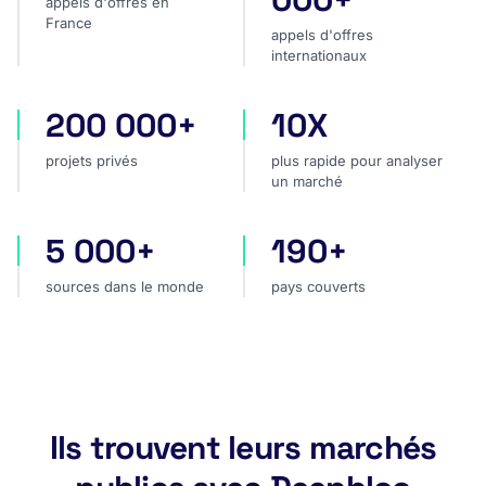
appels d'offres en
France
appels d'offres
internationaux
200 000+
10X
projets privés
plus rapide pour analyser
projets privés
plus rapide pour analyser
un marché
5 000+
190+
sources dans le monde
pays couverts
sources dans le monde
pays couverts
Ils trouvent leurs marchés