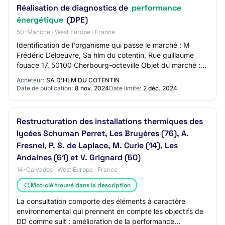
Réalisation de diagnostics de
performance
énergétique
(DPE)
50-Manche · West Europe · France
Identification de l'organisme qui passe le marché : M
Frédéric Deloeuvre, Sa hlm du cotentin, Rue guillaume
fouace 17, 50100 Cherbourg-octeville Objet du marché :
ACCORD-CADRE A BON DE COMMANDE BORDE…
Acheteur:
SA D'HLM DU COTENTIN
Date de publication:
8 nov. 2024
Date limite:
2 déc. 2024
Restructuration des installations thermiques des
lycées Schuman Perret, Les Bruyères (76), A.
Fresnel, P. S. de Laplace, M. Curie (14), Les
Andaines (61) et V. Grignard (50)
14-Calvados · West Europe · France
Mot-clé trouvé dans la description
La consultation comporte des éléments à caractère
environnemental qui prennent en compte les objectifs de
DD comme suit : amélioration de la performance