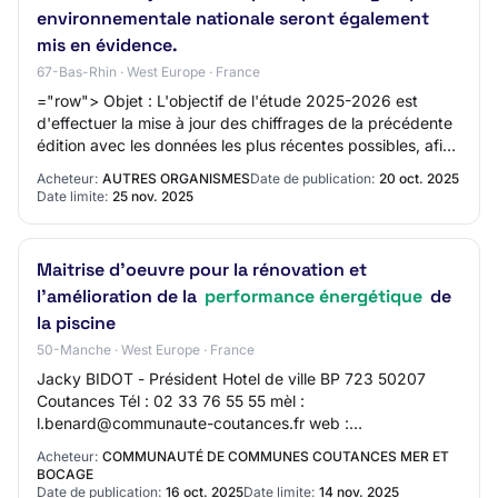
environnementale nationale seront également
mis en évidence.
67-Bas-Rhin · West Europe · France
="row"> Objet : L'objectif de l'étude 2025-2026 est
d'effectuer la mise à jour des chiffrages de la précédente
édition avec les données les plus récentes possibles, afin
d'évaluer la dynamique des ma…
Acheteur:
AUTRES ORGANISMES
Date de publication:
20 oct. 2025
Date limite:
25 nov. 2025
Maitrise d'oeuvre pour la rénovation et
l'amélioration de la
performance énergétique
de
la piscine
50-Manche · West Europe · France
Jacky BIDOT - Président Hotel de ville BP 723 50207
Coutances Tél : 02 33 76 55 55 mèl :
l.benard@communaute-coutances.fr web :
https://www.coutancesmeretbocage.fr/ SIRET
Acheteur:
COMMUNAUTÉ DE COMMUNES COUTANCES MER ET
20006702300016 Groupement de…
BOCAGE
Date de publication:
16 oct. 2025
Date limite:
14 nov. 2025