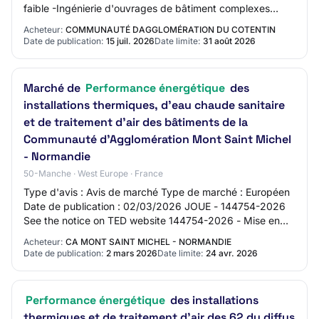
faible -Ingénierie d'ouvrages de bâtiment complexes
(OPQIBI 1902) -Ingénierie en str…
Acheteur:
COMMUNAUTÉ DAGGLOMÉRATION DU COTENTIN
Date de publication:
15 juil. 2026
Date limite:
31 août 2026
Marché de
Performance énergétique
des
installations thermiques, d'eau chaude sanitaire
et de traitement d'air des bâtiments de la
Communauté d'Agglomération Mont Saint Michel
- Normandie
50-Manche · West Europe · France
Type d'avis : Avis de marché Type de marché : Européen
Date de publication : 02/03/2026 JOUE - 144754-2026
See the notice on TED website 144754-2026 - Mise en
concurrence 144754-2026 144754-2026 - Mi…
Acheteur:
CA MONT SAINT MICHEL - NORMANDIE
Date de publication:
2 mars 2026
Date limite:
24 avr. 2026
Performance énergétique
des installations
thermiques et de traitement d'air des 62 du diffus