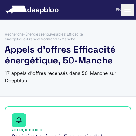
 au contenu
deepbloo
EN
Recherche
›
Énergies renouvelables
›
Efficacité
énergétique
›
France
›
Normandie
›
Manche
Appels d'offres Efficacité
énergétique, 50-Manche
17 appels d'offres recensés dans 50-Manche sur
Deepbloo.
APERÇU PUBLIC