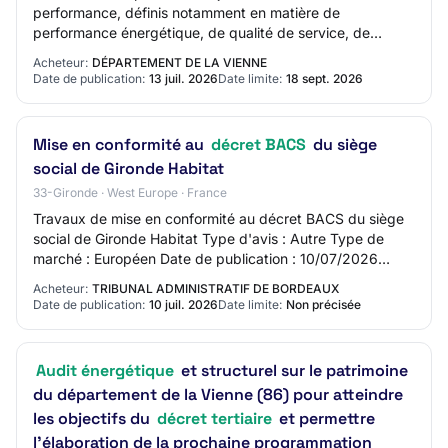
performance, définis notamment en matière de
performance énergétique, de qualité de service, de
disponibilité des installations, de maîtrise des conso…
Acheteur:
DÉPARTEMENT DE LA VIENNE
Date de publication:
13 juil. 2026
Date limite:
18 sept. 2026
Mise en conformité au
décret BACS
du siège
social de Gironde Habitat
33-Gironde · West Europe · France
Travaux de mise en conformité au décret BACS du siège
social de Gironde Habitat Type d'avis : Autre Type de
marché : Européen Date de publication : 10/07/2026
JOUE - 476107-2026 476107-2026 - Notific…
Acheteur:
TRIBUNAL ADMINISTRATIF DE BORDEAUX
Date de publication:
10 juil. 2026
Date limite:
Non précisée
Audit énergétique
et structurel sur le patrimoine
du département de la Vienne (86) pour atteindre
les objectifs du
décret tertiaire
et permettre
l'élaboration de la prochaine programmation