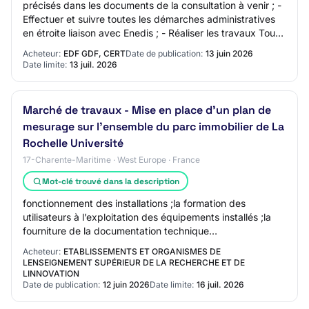
précisés dans les documents de la consultation à venir ; -
Effectuer et suivre toutes les démarches administratives
en étroite liaison avec Enedis ; - Réaliser les travaux Tout
Corps d'Etats y compri…
Acheteur:
EDF GDF, CERT
Date de publication:
13 juin 2026
Date limite:
13 juil. 2026
Marché de travaux - Mise en place d’un plan de
mesurage sur l’ensemble du parc immobilier de La
Rochelle Université
17-Charente-Maritime · West Europe · France
Mot-clé trouvé dans la description
fonctionnement des installations ;la formation des
utilisateurs à l’exploitation des équipements installés ;la
fourniture de la documentation technique
afférente.L’ensemble des prestations devra perm…
Acheteur:
ETABLISSEMENTS ET ORGANISMES DE
LENSEIGNEMENT SUPÉRIEUR DE LA RECHERCHE ET DE
LINNOVATION
Date de publication:
12 juin 2026
Date limite:
16 juil. 2026