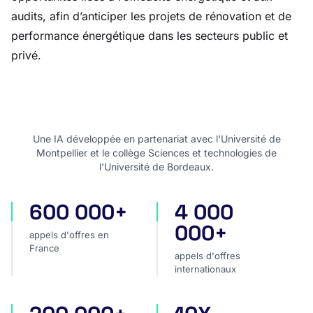
audits, afin d’anticiper les projets de rénovation et de
performance énergétique dans les secteurs public et
privé.
Une IA développée en partenariat avec l'Université de
Montpellier et le collège Sciences et technologies de
l'Université de Bordeaux.
600 000+
4 000
appels d'offres en France
appels d'offres internatio
000+
appels d'offres en
France
appels d'offres
internationaux
projets privés
plus rapide pour analyser