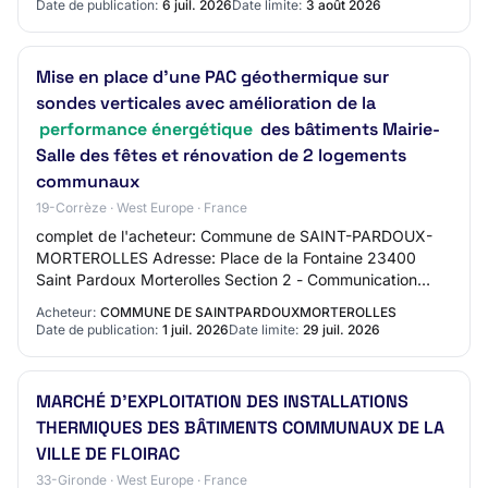
Date de publication:
6 juil. 2026
Date limite:
3 août 2026
Mise en place d’une PAC géothermique sur
sondes verticales avec amélioration de la
performance énergétique
des bâtiments Mairie-
Salle des fêtes et rénovation de 2 logements
communaux
19-Corrèze · West Europe · France
complet de l'acheteur: Commune de SAINT-PARDOUX-
MORTEROLLES Adresse: Place de la Fontaine 23400
Saint Pardoux Morterolles Section 2 - Communication
Nom du contact: Mario CANFORA, Maire Adresse mail d…
Acheteur:
COMMUNE DE SAINTPARDOUXMORTEROLLES
Date de publication:
1 juil. 2026
Date limite:
29 juil. 2026
MARCHÉ D'EXPLOITATION DES INSTALLATIONS
THERMIQUES DES BÂTIMENTS COMMUNAUX DE LA
VILLE DE FLOIRAC
33-Gironde · West Europe · France