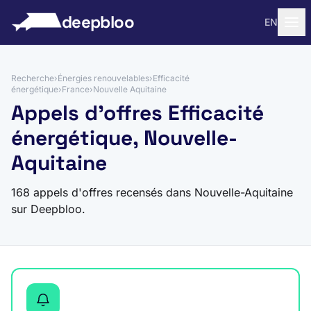
 au contenu
deepbloo
EN
Recherche
›
Énergies renouvelables
›
Efficacité
énergétique
›
France
›
Nouvelle Aquitaine
Appels d'offres Efficacité
énergétique, Nouvelle-
Aquitaine
168 appels d'offres recensés dans Nouvelle-Aquitaine
sur Deepbloo.