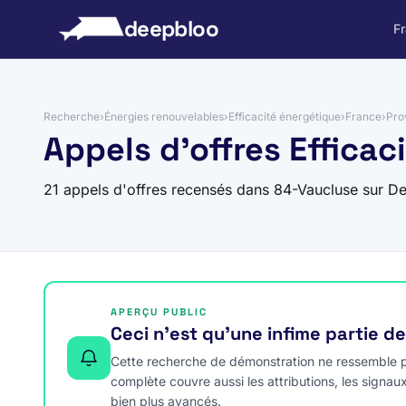
 au contenu
deepbloo
F
Recherche
›
Énergies renouvelables
›
Efficacité énergétique
›
France
›
Pro
Appels d'offres Effica
21 appels d'offres recensés dans 84-Vaucluse sur D
APERÇU PUBLIC
Ceci n’est qu’une infime partie d
Cette recherche de démonstration ne ressemble pa
complète couvre aussi les attributions, les signau
bien plus avancés.