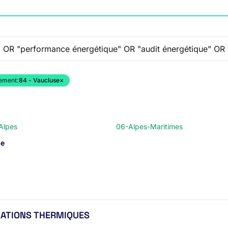
ement:
84 - Vaucluse
×
Alpes
06-Alpes-Maritimes
se
LATIONS THERMIQUES