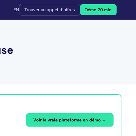
EN
Trouver un appel d'offres
Démo 20 min
use
Voir la vraie plateforme en démo →