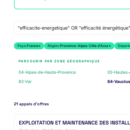
Recherche libre
Pays:
France
×
Région:
Provence-Alpes-Côte d'Azur
×
Départ
PARCOURIR PAR ZONE GÉOGRAPHIQUE
04-Alpes-de-Haute-Provence
05-Hautes-
83-Var
84-Vauclu
21 appels d’offres
EXPLOITATION ET MAINTENANCE DES INSTAL