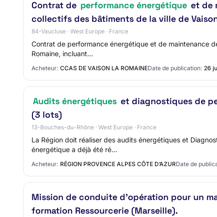
Contrat de
performance énergétique
et de 
collectifs des bâtiments de la ville de Vais
84-Vaucluse · West Europe · France
Contrat de performance énergétique et de maintenance des i
Romaine, incluant…
Acheteur:
CCAS DE VAISON LA ROMAINE
Date de publication:
26 j
Audits énergétiques
et diagnostiques de pe
(3 lots)
13-Bouches-du-Rhône · West Europe · France
La Région doit réaliser des audits énergétiques et Diagnos
énergétique a déjà été ré…
Acheteur:
RÉGION PROVENCE ALPES CÔTE D’AZUR
Date de publica
Mission de conduite d'opération pour un mar
formation Ressourcerie (Marseille).