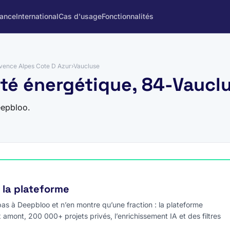
rance
International
Cas d'usage
Fonctionnalités
vence Alpes Cote D Azur
›
Vaucluse
cité énergétique, 84-Vaucl
eepbloo.
e la plateforme
s à Deepbloo et n’en montre qu’une fraction : la plateforme
x amont, 200 000+ projets privés, l’enrichissement IA et des filtres