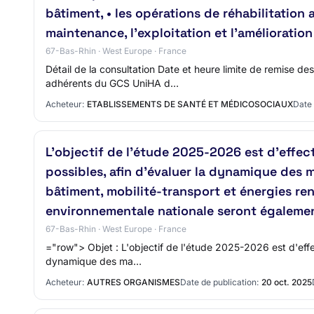
bâtiment, • les opérations de réhabilitation
maintenance, l’exploitation et l’améliorat
67-Bas-Rhin · West Europe · France
Détail de la consultation Date et heure limite de remise 
adhérents du GCS UniHA d…
Acheteur:
ETABLISSEMENTS DE SANTÉ ET MÉDICOSOCIAUX
Date 
L'objectif de l'étude 2025-2026 est d'effect
possibles, afin d'évaluer la dynamique des m
bâtiment, mobilité-transport et énergies ren
environnementale nationale seront égalemen
67-Bas-Rhin · West Europe · France
="row"> Objet : L'objectif de l'étude 2025-2026 est d'effec
dynamique des ma…
Acheteur:
AUTRES ORGANISMES
Date de publication:
20 oct. 2025