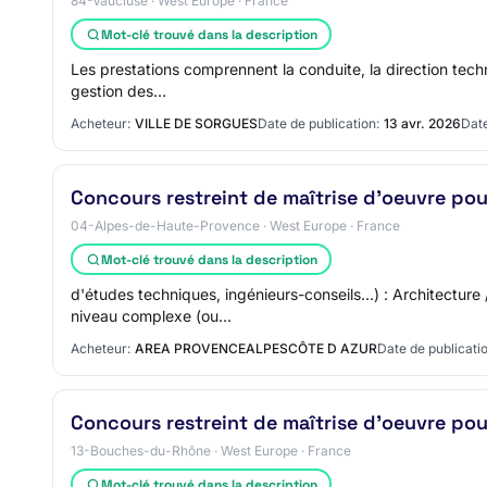
84-Vaucluse · West Europe · France
Mot-clé trouvé dans la description
Les prestations comprennent la conduite, la direction techni
gestion des…
Acheteur:
VILLE DE SORGUES
Date de publication:
13 avr. 2026
Date
Concours restreint de maîtrise d'oeuvre pou
04-Alpes-de-Haute-Provence · West Europe · France
Mot-clé trouvé dans la description
d'études techniques, ingénieurs-conseils…) : Architecture
niveau complexe (ou…
Acheteur:
AREA PROVENCEALPESCÔTE D AZUR
Date de publicatio
Concours restreint de maîtrise d'oeuvre pou
13-Bouches-du-Rhône · West Europe · France
Mot-clé trouvé dans la description