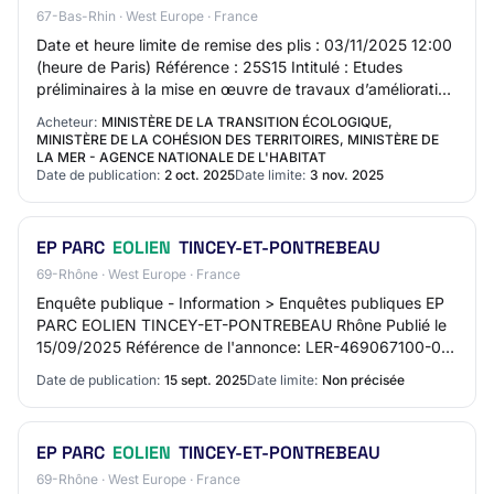
67-Bas-Rhin · West Europe · France
Date et heure limite de remise des plis : 03/11/2025 12:00
(heure de Paris) Référence : 25S15 Intitulé : Etudes
préliminaires à la mise en œuvre de travaux d’amélioration
des capacités d’accueil du t…
Acheteur:
MINISTÈRE DE LA TRANSITION ÉCOLOGIQUE,
MINISTÈRE DE LA COHÉSION DES TERRITOIRES, MINISTÈRE DE
LA MER - AGENCE NATIONALE DE L'HABITAT
Date de publication:
2 oct. 2025
Date limite:
3 nov. 2025
EP PARC
EOLIEN
TINCEY-ET-PONTREBEAU
69-Rhône · West Europe · France
Enquête publique - Information > Enquêtes publiques EP
PARC EOLIEN TINCEY-ET-PONTREBEAU Rhône Publié le
15/09/2025 Référence de l'annonce: LER-469067100-0-2
PREFET DE LA HAUTE-SAONE Avis d'enquête pu…
Date de publication:
15 sept. 2025
Date limite:
Non précisée
EP PARC
EOLIEN
TINCEY-ET-PONTREBEAU
69-Rhône · West Europe · France