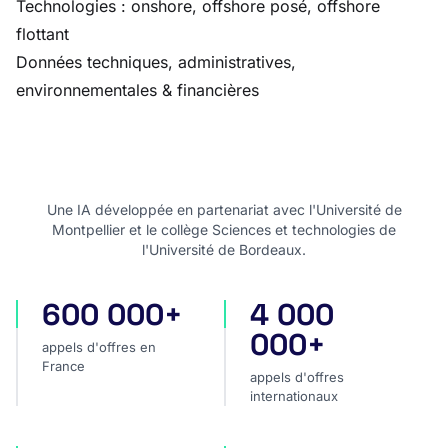
Technologies : onshore, offshore posé, offshore
flottant
Données techniques, administratives,
environnementales & financières
Une IA développée en partenariat avec l'Université de
Montpellier et le collège Sciences et technologies de
l'Université de Bordeaux.
600 000+
4 000
appels d'offres en France
appels d'offres internatio
000+
appels d'offres en
France
appels d'offres
internationaux