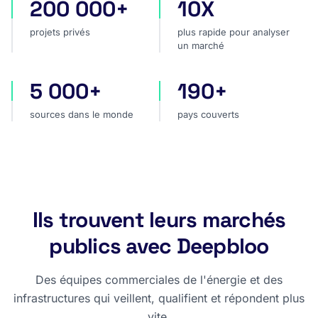
200 000+
10X
projets privés
plus rapide pour analyser
projets privés
plus rapide pour analyser
un marché
5 000+
190+
sources dans le monde
pays couverts
sources dans le monde
pays couverts
Ils trouvent leurs marchés
publics avec Deepbloo
Des équipes commerciales de l'énergie et des
infrastructures qui veillent, qualifient et répondent plus
vite.