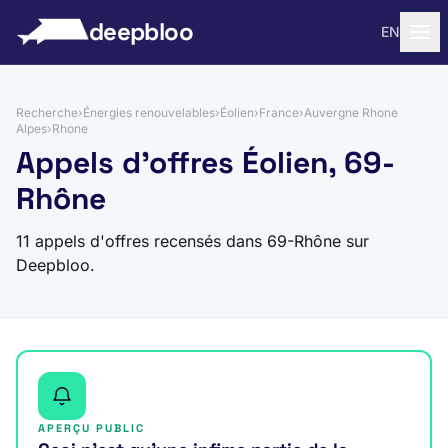
 au contenu
deepbloo
EN
Recherche
›
Énergies renouvelables
›
Éolien
›
France
›
Auvergne Rhone
Alpes
›
Rhone
Appels d'offres Éolien, 69-
Rhône
11 appels d'offres recensés dans 69-Rhône sur
Deepbloo.
APERÇU PUBLIC