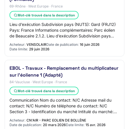
69-Rhône · West Europe · France
Mot-clé trouvé dans la description
Lieu d’exécution Subdivision pays (NUTS): Gard (FRJ12)
Pays: France Informations complémentaires: Parc éolien
de Beaucaire 2.1.2. Lieu d’exécution Subdivision pays
(NUTS): Bouches-du-Rhône (FRL04) Pa…
Acheteur:
VENSOLAIR
Date de publication:
16 juin 2026
Date limite:
29 juin 2026
EBOL - Travaux - Remplacement du multiplicateur
sur l'éolienne 1 (Adapté)
84-Vaucluse · West Europe · France
Mot-clé trouvé dans la description
Communication Nom du contact: N/C Adresse mail du
contact: N/C Numéro de téléphone du contact: N/C
Section 3 - Identification du marché Intitulé du marché:
EBOL - Travaux - Remplacement du multiplica…
Acheteur:
CN'AIR - PARC EOLIEN DE BOLLÈNE
Date de publication:
20 mars 2026
Date limite:
15 avr. 2026