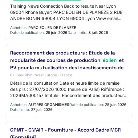
Training News Connection Back to results Near Lyon
69004 Rhone Buyer: PARC EOLIEN DE PLANEZE 2 RUE
ANDRE BONIN 69004 LYON 69004 Lyon View email
address Tel: +33 686211276 13 days remaining -
Acheteur:
PARC EOLIEN DE PLANEZE
Estimate…
Date de publication:
25 juin 2026
Date limite:
8 juil. 2026
Raccordement des producteurs : Etude de la
modularité des courbes de production
éolien
et
PV pour la mutualisation des investissements de
67-Bas-Rhin · West Europe · France
Détail de la consultation Date et heure limite de remise
des plis : 27/07/2026 16:00 (heure de Paris) Référence :
2026MA000157 Intitulé : Raccordement des producteurs
: Etude de la modularité des cou…
Acheteur:
AUTRES ORGANISMES
Date de publication:
25 juin 2026
Date limite:
27 juil. 2026
GPMT - CN'AIR - Fourniture - Accord Cadre MCR
(Formalisé)