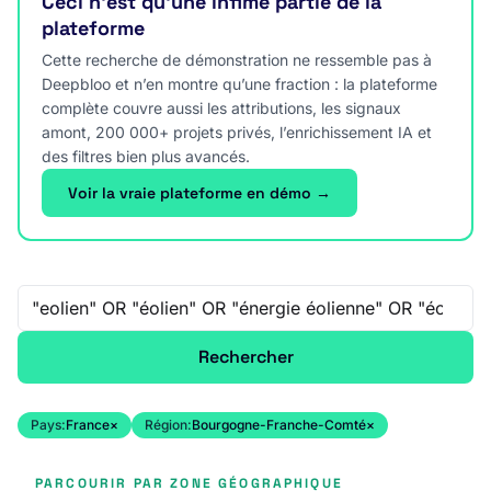
Ceci n’est qu’une infime partie de la
plateforme
Cette recherche de démonstration ne ressemble pas à
Deepbloo et n’en montre qu’une fraction : la plateforme
complète couvre aussi les attributions, les signaux
amont, 200 000+ projets privés, l’enrichissement IA et
des filtres bien plus avancés.
Voir la vraie plateforme en démo →
Recherche libre
Rechercher
Pays:
France
×
Région:
Bourgogne-Franche-Comté
×
PARCOURIR PAR ZONE GÉOGRAPHIQUE