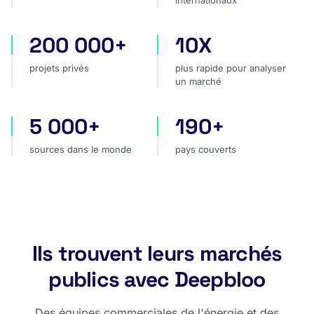
internationaux
200 000+
10X
projets privés
plus rapide pour analyser
projets privés
plus rapide pour analyser
un marché
5 000+
190+
sources dans le monde
pays couverts
sources dans le monde
pays couverts
Ils trouvent leurs marchés
publics avec Deepbloo
Des équipes commerciales de l'énergie et des