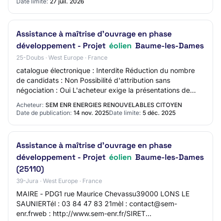
Date limite:
27 juil. 2026
Assistance à maîtrise d'ouvrage en phase
développement - Projet
éolien
Baume-les-Dames
25-Doubs · West Europe · France
catalogue électronique : Interdite Réduction du nombre
de candidats : Non Possibilité d'attribution sans
négociation : Oui L'acheteur exige la présentations de
variantes : Non Critères d'attribution…
Acheteur:
SEM ENR ENERGIES RENOUVELABLES CITOYEN
Date de publication:
14 nov. 2025
Date limite:
5 déc. 2025
Assistance à maîtrise d'ouvrage en phase
développement - Projet
éolien
Baume-les-Dames
(25110)
39-Jura · West Europe · France
MAIRE - PDG1 rue Maurice Chevassu39000 LONS LE
SAUNIERTél : 03 84 47 83 21mèl : contact@sem-
enr.frweb : http://www.sem-enr.fr/SIRET