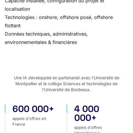
Capacité installée, configuration du projet et
localisation
Technologies : onshore, offshore posé, offshore
flottant
Données techniques, administratives,
environnementales & financières
Une IA développée en partenariat avec l'Université de
Montpellier et le collège Sciences et technologies de
l'Université de Bordeaux.
600 000+
4 000
appels d'offres en France
appels d'offres internatio
000+
appels d'offres en
France
appels d'offres