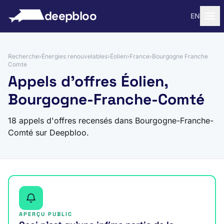
 au contenu
deepbloo
EN
Recherche
›
Énergies renouvelables
›
Éolien
›
France
›
Bourgogne Franche
Comte
Appels d'offres Éolien,
Bourgogne-Franche-Comté
18 appels d'offres recensés dans Bourgogne-Franche-
Comté sur Deepbloo.
APERÇU PUBLIC