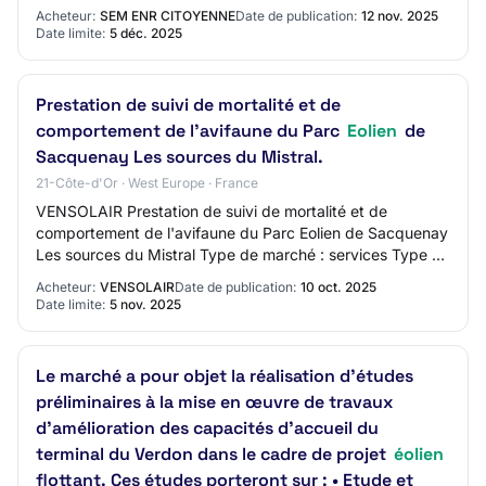
82524078100013Groupement de commandes :
Acheteur:
SEM ENR CITOYENNE
Date de publication:
12 nov. 2025
NonPrincipale(s) activité(s…
Date limite:
5 déc. 2025
Prestation de suivi de mortalité et de
comportement de l'avifaune du Parc
Eolien
de
Sacquenay Les sources du Mistral.
21-Côte-d'Or · West Europe · France
VENSOLAIR Prestation de suivi de mortalité et de
comportement de l'avifaune du Parc Eolien de Sacquenay
Les sources du Mistral Type de marché : services Type de
procédure : Proc.Adapt. Date limite de…
Acheteur:
VENSOLAIR
Date de publication:
10 oct. 2025
Date limite:
5 nov. 2025
Le marché a pour objet la réalisation d'études
préliminaires à la mise en œuvre de travaux
d’amélioration des capacités d’accueil du
terminal du Verdon dans le cadre de projet
éolien
flottant. Ces études porteront sur : • Etude et