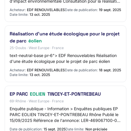
d'impact environnementale Consultation pour la réalisation
d'une étude paysagère et d'une étude d'…
Acheteur:
EDF RENOUVELABLES
Date de publication:
19 sept. 2025
Date limite:
13 oct. 2025
Réalisation d'une étude écologique pour le projet
de parc
éolien
25-Doubs · West Europe · France
text-neutral-base pr-6"> EDF Renouvelables Réalisation
d'une étude écologique pour le projet de parc éolien
Acheteur:
EDF RENOUVELABLES
Date de publication:
18 sept. 2025
Date limite:
13 oct. 2025
EP PARC
EOLIEN
TINCEY-ET-PONTREBEAU
69-Rhône · West Europe · France
Enquête publique - Information > Enquêtes publiques EP
PARC EOLIEN TINCEY-ET-PONTREBEAU Rhône Publié le
15/09/2025 Référence de l'annonce: LER-469067100-0-2
PREFET DE LA HAUTE-SAONE Avis d'enquête pu…
Date de publication:
15 sept. 2025
Date limite:
Non précisée