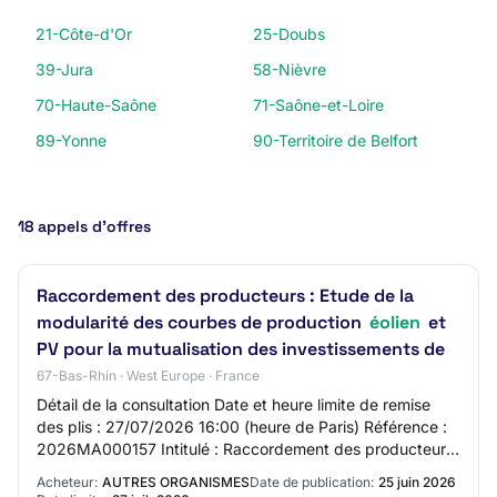
21-Côte-d'Or
25-Doubs
39-Jura
58-Nièvre
70-Haute-Saône
71-Saône-et-Loire
89-Yonne
90-Territoire de Belfort
18 appels d’offres
Raccordement des producteurs : Etude de la
modularité des courbes de production
éolien
et
PV pour la mutualisation des investissements de
67-Bas-Rhin · West Europe · France
Détail de la consultation Date et heure limite de remise
des plis : 27/07/2026 16:00 (heure de Paris) Référence :
2026MA000157 Intitulé : Raccordement des producteurs
: Etude de la modularité des cou…
Acheteur:
AUTRES ORGANISMES
Date de publication:
25 juin 2026