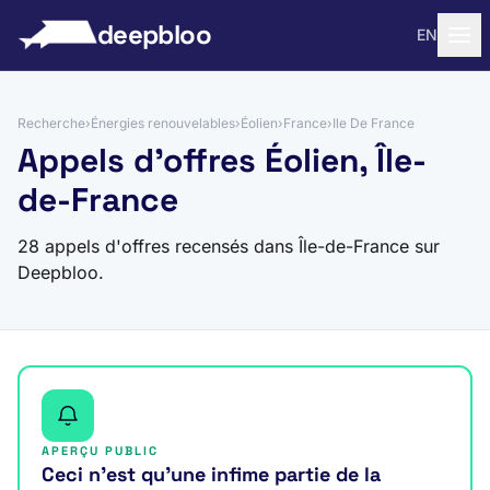
 au contenu
deepbloo
EN
Recherche
›
Énergies renouvelables
›
Éolien
›
France
›
Ile De France
Appels d'offres Éolien, Île-
de-France
28 appels d'offres recensés dans Île-de-France sur
Deepbloo.
APERÇU PUBLIC
Ceci n’est qu’une infime partie de la