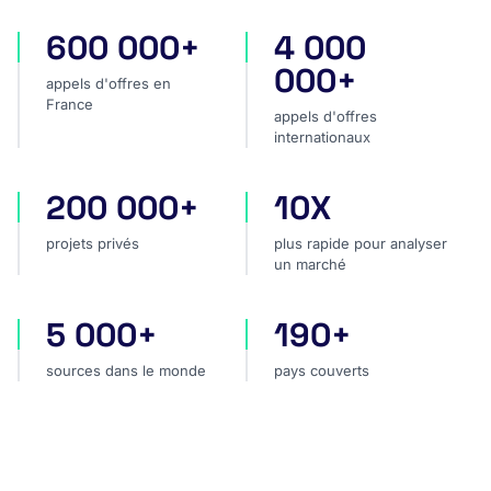
600 000+
4 000
appels d'offres en France
appels d'offres internatio
000+
appels d'offres en
France
appels d'offres
internationaux
200 000+
10X
projets privés
plus rapide pour analyser
projets privés
plus rapide pour analyser
un marché
5 000+
190+
sources dans le monde
pays couverts
sources dans le monde
pays couverts