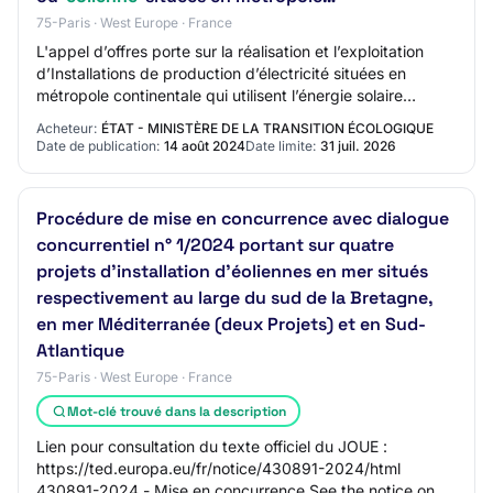
75-Paris · West Europe · France
L'appel d’offres porte sur la réalisation et l’exploitation
d’Installations de production d’électricité situées en
métropole continentale qui utilisent l’énergie solaire
photovoltaïque, hydroélectriq…
Acheteur:
ÉTAT - MINISTÈRE DE LA TRANSITION ÉCOLOGIQUE
Date de publication:
14 août 2024
Date limite:
31 juil. 2026
Procédure de mise en concurrence avec dialogue
concurrentiel n° 1/2024 portant sur quatre
projets d'installation d'éoliennes en mer situés
respectivement au large du sud de la Bretagne,
en mer Méditerranée (deux Projets) et en Sud-
Atlantique
75-Paris · West Europe · France
Mot-clé trouvé dans la description
Lien pour consultation du texte officiel du JOUE :
https://ted.europa.eu/fr/notice/430891-2024/html
430891-2024 - Mise en concurrence See the notice on