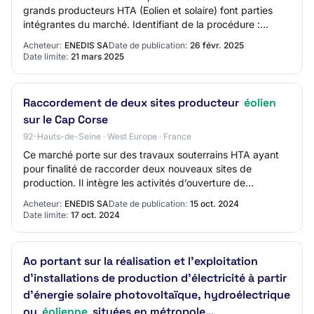
grands producteurs HTA (Eolien et solaire) font parties
intégrantes du marché. Identifiant de la procédure :
683f9855-fcaa-46eb-9d50-bbe05d5c5dbb Id…
Acheteur:
ENEDIS SA
Date de publication:
26 févr. 2025
Date limite:
21 mars 2025
Raccordement de deux sites producteur
éolien
sur le Cap Corse
92-Hauts-de-Seine · West Europe · France
Ce marché porte sur des travaux souterrains HTA ayant
pour finalité de raccorder deux nouveaux sites de
production. Il intègre les activités d’ouverture de
tranchées dans un environnement amiante (SS…
Acheteur:
ENEDIS SA
Date de publication:
15 oct. 2024
Date limite:
17 oct. 2024
Ao portant sur la réalisation et l'exploitation
d'installations de production d'électricité à partir
d'énergie solaire photovoltaïque, hydroélectrique
ou
éolienne
situées en métropole…