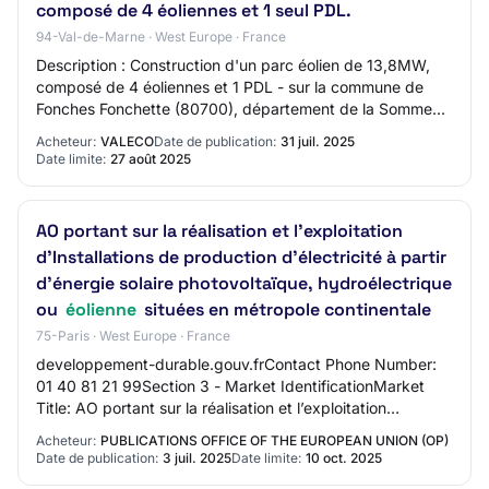
composé de 4 éoliennes et 1 seul PDL.
94-Val-de-Marne · West Europe · France
Description : Construction d'un parc éolien de 13,8MW,
composé de 4 éoliennes et 1 PDL - sur la commune de
Fonches Fonchette (80700), département de la Somme
(80). Code CPV recherché : 45112500 - Tra…
Acheteur:
VALECO
Date de publication:
31 juil. 2025
Date limite:
27 août 2025
AO portant sur la réalisation et l’exploitation
d’Installations de production d’électricité à partir
d’énergie solaire photovoltaïque, hydroélectrique
ou
éolienne
situées en métropole continentale
75-Paris · West Europe · France
developpement-durable.gouv.frContact Phone Number:
01 40 81 21 99Section 3 - Market IdentificationMarket
Title: AO portant sur la réalisation et l’exploitation
d’Installations de production d’électri…
Acheteur:
PUBLICATIONS OFFICE OF THE EUROPEAN UNION (OP)
Date de publication:
3 juil. 2025
Date limite:
10 oct. 2025