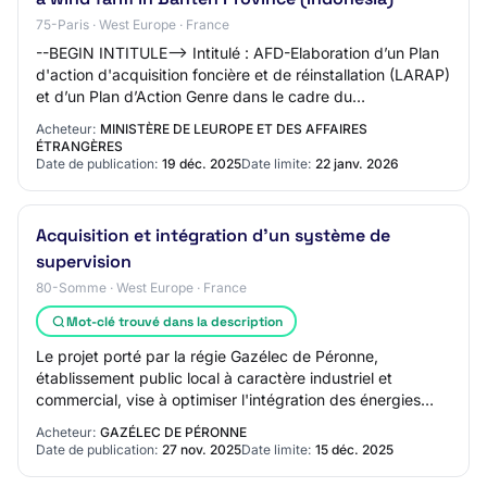
75-Paris · West Europe · France
--BEGIN INTITULE--> Intitulé : AFD-Elaboration d’un Plan
d'action d'acquisition foncière et de réinstallation (LARAP)
et d’un Plan d’Action Genre dans le cadre du
développement d’un parc éolien dans…
Acheteur:
MINISTÈRE DE LEUROPE ET DES AFFAIRES
ÉTRANGÈRES
Date de publication:
19 déc. 2025
Date limite:
22 janv. 2026
Acquisition et intégration d'un système de
supervision
80-Somme · West Europe · France
Mot-clé trouvé dans la description
Le projet porté par la régie Gazélec de Péronne,
établissement public local à caractère industriel et
commercial, vise à optimiser l'intégration des énergies
renouvelables (solaire, éolien, biogaz) e…
Acheteur:
GAZÉLEC DE PÉRONNE
Date de publication:
27 nov. 2025
Date limite:
15 déc. 2025