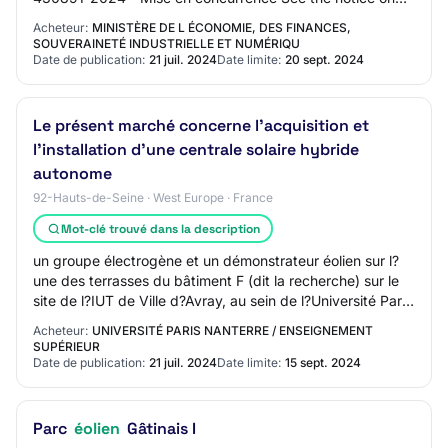
TED website 430891-2024 430891-2024 - Mise en c…
Acheteur:
MINISTÈRE DE L ÉCONOMIE, DES FINANCES,
SOUVERAINETÉ INDUSTRIELLE ET NUMÉRIQU
Date de publication:
21 juil. 2024
Date limite:
20 sept. 2024
Le présent marché concerne l'acquisition et
l'installation d'une centrale solaire hybride
autonome
92-Hauts-de-Seine · West Europe · France
Mot-clé trouvé dans la description
un groupe électrogène et un démonstrateur éolien sur l?
une des terrasses du bâtiment F (dit la recherche) sur le
site de l?IUT de Ville d?Avray, au sein de l?Université Paris
Nanterre.
Acheteur:
UNIVERSITÉ PARIS NANTERRE / ENSEIGNEMENT
SUPÉRIEUR
Date de publication:
21 juil. 2024
Date limite:
15 sept. 2024
Parc
éolien
Gâtinais I