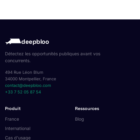
deepbloo
Détectez les opportunités publiques avant vos
concurrents.
494 Rue Léon Blum
34000 Montpellier, France
contact@deepbloo.com
+33 7 52 05 87 54
Produit
Ressources
France
Blog
International
Cas d'usage