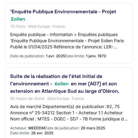
'Enquête Publique Environnementale - Projet
Eolien
75-Paris · West Europe · France
Enquête publique - Information > Enquêtes publiques
'Enquête Publique Environnementale - Projet Eolien Paris
Publié le 01/04/2025 Référence de l'annonce: LER-
451319400-0-2 PRÉFECTURE DE LA MEUSE Avis…
Date de publication:
1 avr. 2025
Date limite:
1 janv. 1970
Suite de la réalisation de l'état initial de
l'environnement -
éolien
en mer (AO7) et son
extension en Atlantique Sud au large d'Oléron.
92-Hauts-de-Seine · West Europe · France
Avis de marché Département(s) de publication :92, 75
Annonce n° 25-34212 Section 1 - Acheteur 1.1 Acheteur
Nom officiel : MTES - DGEC - SD7 - 7B Forme juridique de
l'acheteur : Autorité publique cent…
Acheteur:
MEEDDM
Date de publication:
29 mars 2025
Date limite:
28 avr. 2025