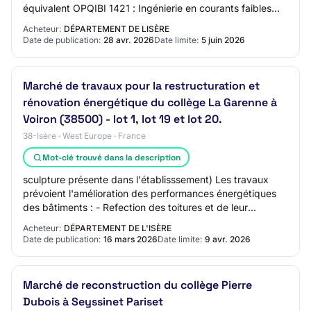
équivalent OPQIBI 1421 : Ingénierie en courants faibles
courants ou équivalent OPQIBI 1910 : Ac…
Acheteur:
DÉPARTEMENT DE LISÈRE
Date de publication:
28 avr. 2026
Date limite:
5 juin 2026
Marché de travaux pour la restructuration et
rénovation énergétique du collège La Garenne à
Voiron (38500) - lot 1, lot 19 et lot 20.
38-Isère · West Europe · France
Mot-clé trouvé dans la description
sculpture présente dans l'établisssement) Les travaux
prévoient l'amélioration des performances énergétiques
des bâtiments : - Refection des toitures et de leur
étanchéité; - Isolation des façades ;…
Acheteur:
DÉPARTEMENT DE L'ISÈRE
Date de publication:
16 mars 2026
Date limite:
9 avr. 2026
Marché de reconstruction du collège Pierre
Dubois à Seyssinet Pariset