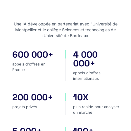
Une IA développée en partenariat avec l'Université de
Montpellier et le collège Sciences et technologies de
l'Université de Bordeaux.
600 000+
4 000
appels d'offres en France
appels d'offres internatio
000+
appels d'offres en
France
appels d'offres
internationaux
200 000+
10X
projets privés
plus rapide pour analyser
projets privés
plus rapide pour analyser
un marché
sources dans le monde
pays couverts