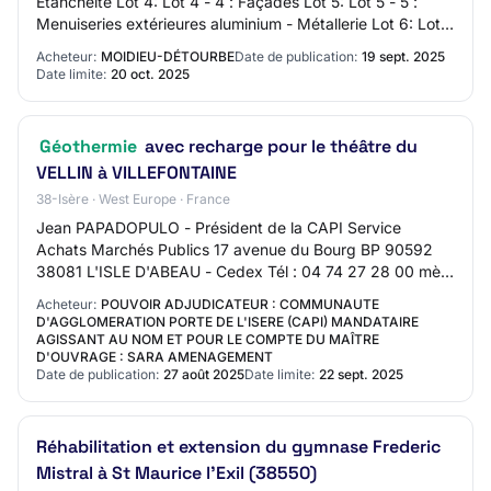
Etanchéité Lot 4: Lot 4 - 4 : Façades Lot 5: Lot 5 - 5 :
Menuiseries extérieures aluminium - Métallerie Lot 6: Lot 6
- 6 : Menuiserie bois Lot…
Acheteur:
MOIDIEU-DÉTOURBE
Date de publication:
19 sept. 2025
Date limite:
20 oct. 2025
Géothermie
avec recharge pour le théâtre du
VELLIN à VILLEFONTAINE
38-Isère · West Europe · France
Jean PAPADOPULO - Président de la CAPI Service
Achats Marchés Publics 17 avenue du Bourg BP 90592
38081 L'ISLE D'ABEAU - Cedex Tél : 04 74 27 28 00 mèl :
correspondre@aws-france.com web : http://www.…
Acheteur:
POUVOIR ADJUDICATEUR : COMMUNAUTE
D'AGGLOMERATION PORTE DE L'ISERE (CAPI) MANDATAIRE
AGISSANT AU NOM ET POUR LE COMPTE DU MAÎTRE
D'OUVRAGE : SARA AMENAGEMENT
Date de publication:
27 août 2025
Date limite:
22 sept. 2025
Réhabilitation et extension du gymnase Frederic
Mistral à St Maurice l'Exil (38550)