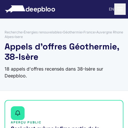
 au contenu
deepbloo
EN
Recherche
›
Énergies renouvelables
›
Géothermie
›
France
›
Auvergne Rhone
Alpes
›
Isere
Appels d'offres Géothermie,
38-Isère
18 appels d'offres recensés dans 38-Isère sur
Deepbloo.
APERÇU PUBLIC