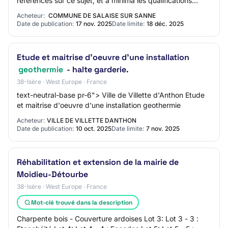
références sur ce sujet, et a minima les qualifications
OPQIBI 20.13 ou 10.07, ou équivalent.…
Acheteur:
COMMUNE DE SALAISE SUR SANNE
Date de publication:
17 nov. 2025
Date limite:
18 déc. 2025
Etude et maitrise d'oeuvre d'une installation
geothermie
- halte garderie.
38-Isère · West Europe · France
text-neutral-base pr-6"> Ville de Villette d'Anthon Etude
et maitrise d'oeuvre d'une installation geothermie
Acheteur:
VILLE DE VILLETTE DANTHON
Date de publication:
10 oct. 2025
Date limite:
7 nov. 2025
Réhabilitation et extension de la mairie de
Moidieu-Détourbe
38-Isère · West Europe · France
Mot-clé trouvé dans la description
Charpente bois - Couverture ardoises Lot 3: Lot 3 - 3 :