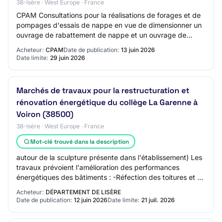
38-Isère · West Europe · France
CPAM Consultations pour la réalisations de forages et de
pompages d'essais de nappe en vue de dimensionner un
ouvrage de rabattement de nappe et un ouvrage de
géothermie sur nappe. AO-2625-2444 38 -…
Acheteur:
CPAM
Date de publication:
13 juin 2026
Date limite:
29 juin 2026
Marchés de travaux pour la restructuration et
rénovation énergétique du collège La Garenne à
Voiron (38500)
38-Isère · West Europe · France
Mot-clé trouvé dans la description
autour de la sculpture présente dans l'établissement) Les
travaux prévoient l'amélioration des performances
énergétiques des bâtiments : -Réfection des toitures et de
leur étanchéité; -Isolation des…
Acheteur:
DÉPARTEMENT DE LISÈRE
Date de publication:
12 juin 2026
Date limite:
21 juil. 2026