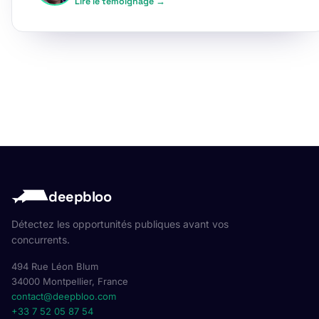
Lire le témoignage →
deepbloo
Détectez les opportunités publiques avant vos
concurrents.
494 Rue Léon Blum
34000 Montpellier, France
contact@deepbloo.com
+33 7 52 05 87 54