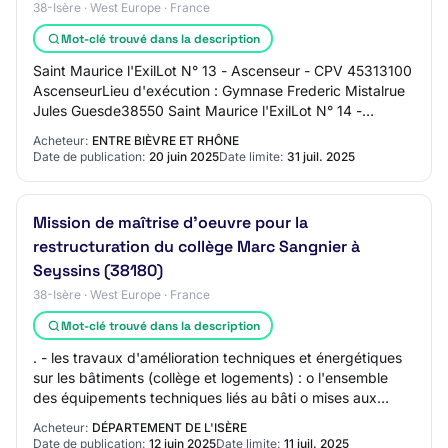
38-Isère · West Europe · France
Mot-clé trouvé dans la description
Saint Maurice l'ExilLot N° 13 - Ascenseur - CPV 45313100
AscenseurLieu d'exécution : Gymnase Frederic Mistalrue
Jules Guesde38550 Saint Maurice l'ExilLot N° 14 -
Chauffage ventilation plomberie sanit…
Acheteur:
ENTRE BIÈVRE ET RHÔNE
Date de publication:
20 juin 2025
Date limite:
31 juil. 2025
Mission de maîtrise d'oeuvre pour la
restructuration du collège Marc Sangnier à
Seyssins (38180)
38-Isère · West Europe · France
Mot-clé trouvé dans la description
. - les travaux d'amélioration techniques et énergétiques
sur les bâtiments (collège et logements) : o l'ensemble
des équipements techniques liés au bâti o mises aux
normes au regard de la sécurité i…
Acheteur:
DÉPARTEMENT DE L'ISÈRE
Date de publication:
12 juin 2025
Date limite:
11 juil. 2025