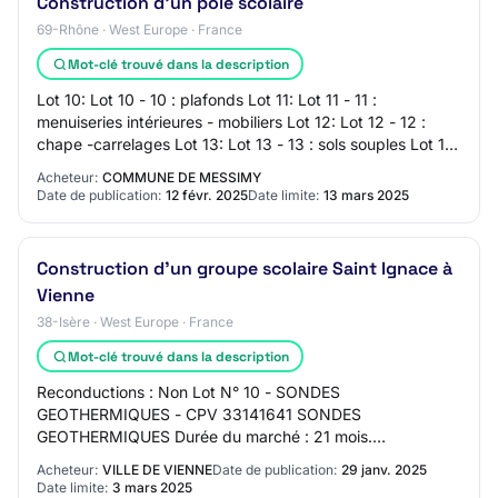
Construction d'un pôle scolaire
69-Rhône · West Europe · France
Mot-clé trouvé dans la description
Lot 10: Lot 10 - 10 : plafonds Lot 11: Lot 11 - 11 :
menuiseries intérieures - mobiliers Lot 12: Lot 12 - 12 :
chape -carrelages Lot 13: Lot 13 - 13 : sols souples Lot 14:
Lot 14 - 14 : ascenseur Lot…
Acheteur:
COMMUNE DE MESSIMY
Date de publication:
12 févr. 2025
Date limite:
13 mars 2025
Construction d'un groupe scolaire Saint Ignace à
Vienne
38-Isère · West Europe · France
Mot-clé trouvé dans la description
Reconductions : Non Lot N° 10 - SONDES
GEOTHERMIQUES - CPV 33141641 SONDES
GEOTHERMIQUES Durée du marché : 21 mois.
Acceptation des variantes : Non Options : Oui Le contrat
Acheteur:
VILLE DE VIENNE
Date de publication:
29 janv. 2025
prévoit la possibilité de…
Date limite:
3 mars 2025