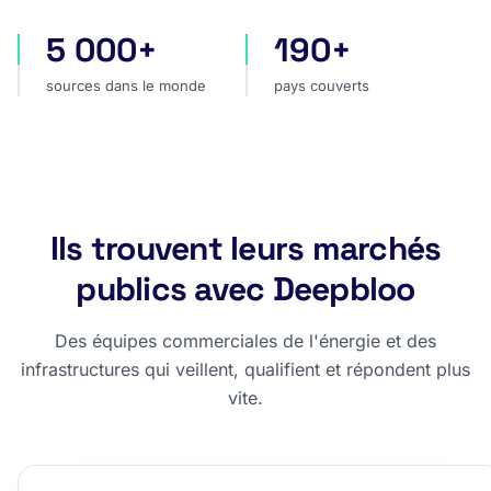
5 000+
190+
sources dans le monde
pays couverts
sources dans le monde
pays couverts
Ils trouvent leurs marchés
publics avec Deepbloo
Des équipes commerciales de l'énergie et des
infrastructures qui veillent, qualifient et répondent plus
vite.