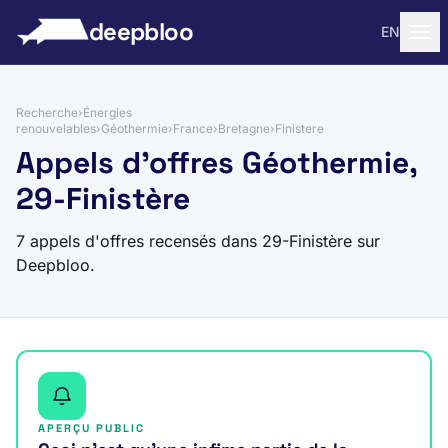
 au contenu
deepbloo
EN
Recherche
›
Énergies
renouvelables
›
Géothermie
›
France
›
Bretagne
›
Finistere
Appels d'offres Géothermie,
29-Finistère
7 appels d'offres recensés dans 29-Finistère sur
Deepbloo.
APERÇU PUBLIC