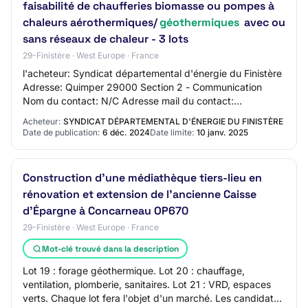
faisabilité de chaufferies biomasse ou pompes à
chaleurs aérothermiques/
géothermiques
avec ou
sans réseaux de chaleur - 3 lots
29-Finistère · West Europe · France
l'acheteur: Syndicat départemental d'énergie du Finistère
Adresse: Quimper 29000 Section 2 - Communication
Nom du contact: N/C Adresse mail du contact:
servicejuridique@sdef.fr Numéro de téléphone du…
Acheteur:
SYNDICAT DÉPARTEMENTAL D'ÉNERGIE DU FINISTÈRE
Date de publication:
6 déc. 2024
Date limite:
10 janv. 2025
Construction d'une médiathèque tiers-lieu en
rénovation et extension de l'ancienne Caisse
d'Épargne à Concarneau OP670
29-Finistère · West Europe · France
Mot-clé trouvé dans la description
Lot 19 : forage géothermique. Lot 20 : chauffage,
ventilation, plomberie, sanitaires. Lot 21 : VRD, espaces
verts. Chaque lot fera l'objet d'un marché. Les candidats