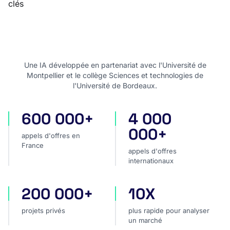
clés
Une IA développée en partenariat avec l'Université de
Montpellier et le collège Sciences et technologies de
l'Université de Bordeaux.
600 000+
4 000
appels d'offres en France
appels d'offres internatio
000+
appels d'offres en
France
appels d'offres
internationaux
200 000+
10X
projets privés
plus rapide pour analyser
projets privés
plus rapide pour analyser
un marché