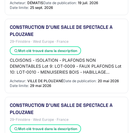
Acheteur:
DÉMATIS
Date de publication:
19 juil. 2026
Date limite:
25 sept. 2026
CONSTRUCTION D'UNE SALLE DE SPECTACLE A
PLOUZANE
29-Finistère · West Europe · France
Mot-clé trouvé dans la description
CLOISONS - ISOLATION - PLAFONDS NON
DEMONTABLES Lot 9: LOT-0009 - FAUX PLAFONDS Lot
10: LOT-0010 - MENUISERIES BOIS - HABILLAGE
ACOUSTIQUE INTERIEUR - PARQUET - AGENCEMENT
Acheteur:
VILLE DE PLOUZANÉ
Date de publication:
20 mai 2026
Lot 11: LOT-0011 - REVETEME…
Date limite:
29 mai 2026
CONSTRUCTION D'UNE SALLE DE SPECTACLE A
PLOUZANE
29-Finistère · West Europe · France
Mot-clé trouvé dans la description