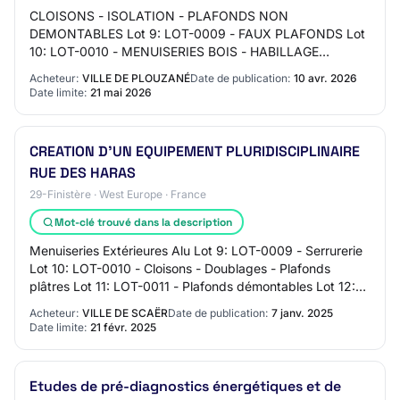
CLOISONS - ISOLATION - PLAFONDS NON
DEMONTABLES Lot 9: LOT-0009 - FAUX PLAFONDS Lot
10: LOT-0010 - MENUISERIES BOIS - HABILLAGE
ACOUSTIQUE INTERIEUR - PARQUET - AGENCEMENT
Acheteur:
VILLE DE PLOUZANÉ
Date de publication:
10 avr. 2026
Lot 11: LOT-0011 - REVETEME…
Date limite:
21 mai 2026
CREATION D'UN EQUIPEMENT PLURIDISCIPLINAIRE
RUE DES HARAS
29-Finistère · West Europe · France
Mot-clé trouvé dans la description
Menuiseries Extérieures Alu Lot 9: LOT-0009 - Serrurerie
Lot 10: LOT-0010 - Cloisons - Doublages - Plafonds
plâtres Lot 11: LOT-0011 - Plafonds démontables Lot 12:
LOT-0012 - Chapes - Carrelages - Fa…
Acheteur:
VILLE DE SCAËR
Date de publication:
7 janv. 2025
Date limite:
21 févr. 2025
Etudes de pré-diagnostics énergétiques et de