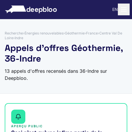
 au contenu
deepbloo
EN
Recherche
›
Énergies renouvelables
›
Géothermie
›
France
›
Centre Val De
Loire
›
Indre
Appels d'offres Géothermie,
36-Indre
13 appels d'offres recensés dans 36-Indre sur
Deepbloo.
APERÇU PUBLIC