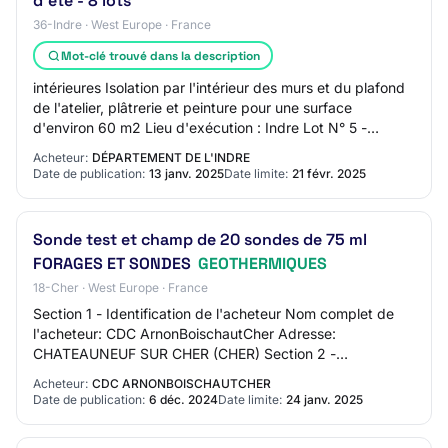
d'été - 8 lots
36-Indre · West Europe · France
Mot-clé trouvé dans la description
intérieures Isolation par l'intérieur des murs et du plafond
de l'atelier, plâtrerie et peinture pour une surface
d'environ 60 m2 Lieu d'exécution : Indre Lot N° 5 -
Electricité Passage en tarif C4 a…
Acheteur:
DÉPARTEMENT DE L'INDRE
Date de publication:
13 janv. 2025
Date limite:
21 févr. 2025
Sonde test et champ de 20 sondes de 75 ml
FORAGES ET SONDES
GEOTHERMIQUES
18-Cher · West Europe · France
Section 1 - Identification de l'acheteur Nom complet de
l'acheteur: CDC ArnonBoischautCher Adresse:
CHATEAUNEUF SUR CHER (CHER) Section 2 -
Communication Nom du contact: BURLAUD DOMINIQUE
Acheteur:
CDC ARNONBOISCHAUTCHER
Adresse mai…
Date de publication:
6 déc. 2024
Date limite:
24 janv. 2025