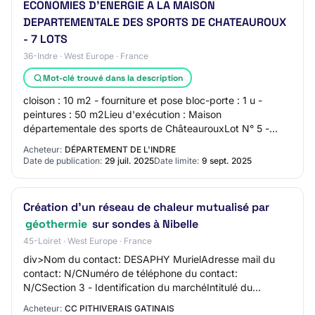
ECONOMIES D'ENERGIE A LA MAISON
DEPARTEMENTALE DES SPORTS DE CHATEAUROUX
- 7 LOTS
36-Indre · West Europe · France
Mot-clé trouvé dans la description
cloison : 10 m2 - fourniture et pose bloc-porte : 1 u -
peintures : 50 m2Lieu d'exécution : Maison
départementale des sports de ChâteaurouxLot N° 5 -
Chauffage, ventilation - CPV 42520000 PAC eau-eau…
Acheteur:
DÉPARTEMENT DE L'INDRE
Date de publication:
29 juil. 2025
Date limite:
9 sept. 2025
Création d'un réseau de chaleur mutualisé par
géothermie
sur sondes à Nibelle
45-Loiret · West Europe · France
div>Nom du contact: DESAPHY MurielAdresse mail du
contact: N/CNuméro de téléphone du contact:
N/CSection 3 - Identification du marchéIntitulé du
marché: Création d'un réseau de chaleur mutualisé par…
Acheteur:
CC PITHIVERAIS GATINAIS