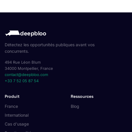
deepbloo
Détectez les opportunités publiques avant vos
concurrents.
494 Rue Léon Blum
34000 Montpellier, France
contact@deepbloo.com
+33 7 52 05 87 54
Produit
Ressources
France
Blog
International
Cas d'usage