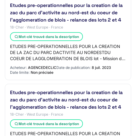
Etudes pre-operationnelles pour la creation de la
zac du parc d'activite au nord-est du coeur de
l'agglomeration de blois - relance des lots 2 et 4
18-Cher · West Europe · France
Mot-clé trouvé dans la description
ETUDES PRE-OPERATIONNELLES POUR LA CREATION
DE LA ZAC DU PARC DACTIVITE AU NORDESTDU
COEUR DE LAGGLOMERATION DE BLOIS lot - Mission de
maîtrise doeuvre urbaine : Réalisation desquisses
Acheteur:
AGENCEDECLIC
Date de publication:
8 juil. 2023
d'aménageme…
Date limite:
Non précisée
Etudes pre-operationnelles pour la creation de la
zac du parc d'activite au nord-est du coeur de
l'agglomeration de blois - relance des lots 2 et 4
18-Cher · West Europe · France
Mot-clé trouvé dans la description
ETUDES PRE-OPERATIONNELLES POUR LA CREATION