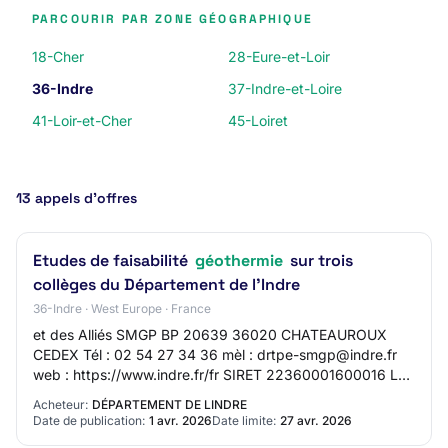
PARCOURIR PAR ZONE GÉOGRAPHIQUE
18-Cher
28-Eure-et-Loir
36-Indre
37-Indre-et-Loire
41-Loir-et-Cher
45-Loiret
13 appels d’offres
Etudes de faisabilité
géothermie
sur trois
collèges du Département de l'Indre
36-Indre · West Europe · France
et des Alliés SMGP BP 20639 36020 CHATEAUROUX
CEDEX Tél : 02 54 27 34 36 mèl : drtpe-smgp@indre.fr
web : https://www.indre.fr/fr SIRET 22360001600016 Le
pouvoir adjudicateur n'agit pas pour le compte…
Acheteur:
DÉPARTEMENT DE LINDRE
Date de publication:
1 avr. 2026
Date limite:
27 avr. 2026