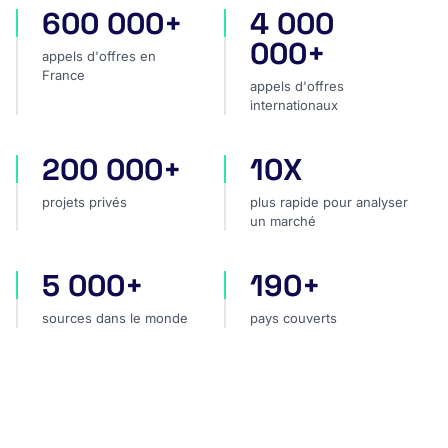
600 000+
4 000
appels d'offres en France
appels d'offres internatio
000+
appels d'offres en
France
appels d'offres
internationaux
200 000+
10X
projets privés
plus rapide pour analyser
projets privés
plus rapide pour analyser
un marché
5 000+
190+
sources dans le monde
pays couverts
sources dans le monde
pays couverts