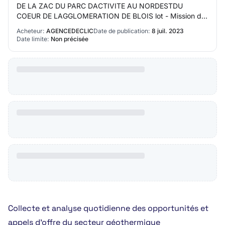
DE LA ZAC DU PARC DACTIVITE AU NORDESTDU
COEUR DE LAGGLOMERATION DE BLOIS lot - Mission de
maîtrise doeuvre urbaine : Réalisation desquisses
Acheteur:
AGENCEDECLIC
Date de publication:
8 juil. 2023
d'aménageme…
Date limite:
Non précisée
Collecte et analyse quotidienne des opportunités et
appels d’offre du secteur géothermique