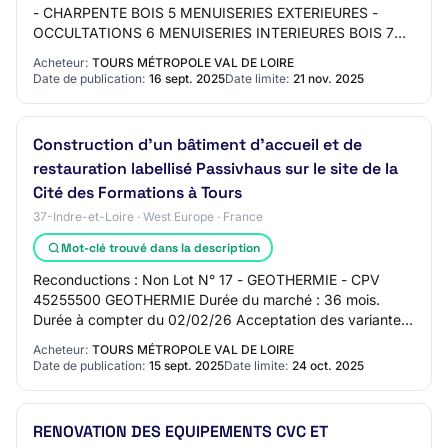
- CHARPENTE BOIS 5 MENUISERIES EXTERIEURES -
OCCULTATIONS 6 MENUISERIES INTERIEURES BOIS 7
CLOISONS - DOUBLAGES -PLAFONDS PLATRE 8 CHAPE
Acheteur:
TOURS MÉTROPOLE VAL DE LOIRE
- REVETEMENT…
Date de publication:
16 sept. 2025
Date limite:
21 nov. 2025
Construction d'un bâtiment d'accueil et de
restauration labellisé Passivhaus sur le site de la
Cité des Formations à Tours
37-Indre-et-Loire · West Europe · France
Mot-clé trouvé dans la description
Reconductions : Non Lot N° 17 - GEOTHERMIE - CPV
45255500 GEOTHERMIE Durée du marché : 36 mois.
Durée à compter du 02/02/26 Acceptation des variantes
: Oui Options : Oui Le contrat prévoit la possibi…
Acheteur:
TOURS MÉTROPOLE VAL DE LOIRE
Date de publication:
15 sept. 2025
Date limite:
24 oct. 2025
RENOVATION DES EQUIPEMENTS CVC ET