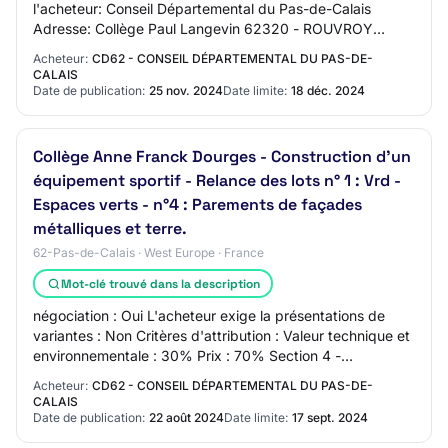
l'acheteur: Conseil Départemental du Pas-de-Calais
Adresse: Collège Paul Langevin 62320 - ROUVROY
Section 2 - Communication Nom du contact: htt…
Acheteur:
CD62 - CONSEIL DÉPARTEMENTAL DU PAS-DE-
CALAIS
Date de publication:
25 nov. 2024
Date limite:
18 déc. 2024
Collège Anne Franck Dourges - Construction d'un
équipement sportif - Relance des lots n° 1 : Vrd -
Espaces verts - n°4 : Parements de façades
métalliques et terre.
62-Pas-de-Calais · West Europe · France
Mot-clé trouvé dans la description
négociation : Oui L'acheteur exige la présentations de
variantes : Non Critères d'attribution : Valeur technique et
environnementale : 30% Prix : 70% Section 4 -
Identification du marché Intitulé du…
Acheteur:
CD62 - CONSEIL DÉPARTEMENTAL DU PAS-DE-
CALAIS
Date de publication:
22 août 2024
Date limite:
17 sept. 2024