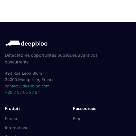
deepbloo
Détectez les opportunités publiques avant vos
concurrents.
494 Rue Léon Blum
34000 Montpellier, France
contact@deepbloo.com
+33 7 52 05 87 54
Produit
Ressources
France
Blog
International