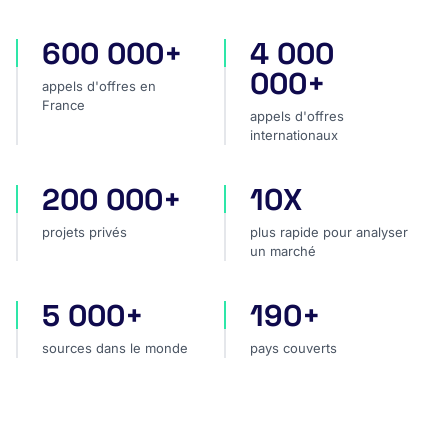
600 000+
4 000
appels d'offres en France
appels d'offres internatio
000+
appels d'offres en
France
appels d'offres
internationaux
200 000+
10X
projets privés
plus rapide pour analyser
projets privés
plus rapide pour analyser
un marché
5 000+
190+
sources dans le monde
pays couverts
sources dans le monde
pays couverts