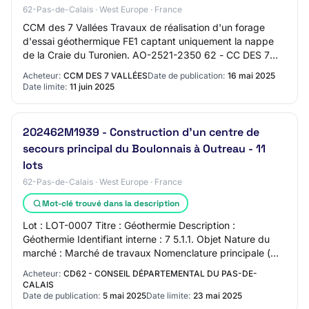
62-Pas-de-Calais · West Europe · France
CCM des 7 Vallées Travaux de réalisation d'un forage
d'essai géothermique FE1 captant uniquement la nappe
de la Craie du Turonien. AO-2521-2350 62 - CC DES 7
VALLEES Travaux Publics Procédure adaptée…
Acheteur:
CCM DES 7 VALLÉES
Date de publication:
16 mai 2025
Date limite:
11 juin 2025
202462M1939 - Construction d'un centre de
secours principal du Boulonnais à Outreau - 11
lots
62-Pas-de-Calais · West Europe · France
Mot-clé trouvé dans la description
Lot : LOT-0007 Titre : Géothermie Description :
Géothermie Identifiant interne : 7 5.1.1. Objet Nature du
marché : Marché de travaux Nomenclature principale (
cpv ): 45216121 Travaux de construction…
Acheteur:
CD62 - CONSEIL DÉPARTEMENTAL DU PAS-DE-
CALAIS
Date de publication:
5 mai 2025
Date limite:
23 mai 2025