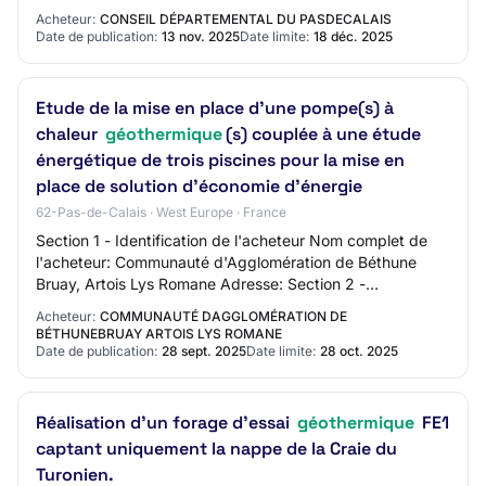
compétence au sein de l'équipe de MOE sur le r…
Acheteur:
CONSEIL DÉPARTEMENTAL DU PASDECALAIS
Date de publication:
13 nov. 2025
Date limite:
18 déc. 2025
Etude de la mise en place d'une pompe(s) à
chaleur
géothermique
(s) couplée à une étude
énergétique de trois piscines pour la mise en
place de solution d'économie d'énergie
62-Pas-de-Calais · West Europe · France
Section 1 - Identification de l'acheteur Nom complet de
l'acheteur: Communauté d'Agglomération de Béthune
Bruay, Artois Lys Romane Adresse: Section 2 -
Communication Nom du contact: N/C Adresse mail…
Acheteur:
COMMUNAUTÉ DAGGLOMÉRATION DE
BÉTHUNEBRUAY ARTOIS LYS ROMANE
Date de publication:
28 sept. 2025
Date limite:
28 oct. 2025
Réalisation d'un forage d'essai
géothermique
FE1
captant uniquement la nappe de la Craie du
Turonien.