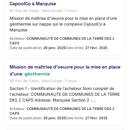
CapoolCo à Marquise
62-Pas-de-Calais · West Europe · France
Mission de maîtrise d'oeuvre pour la mise en place d’une
géothermie sur nappe sur le complexe CapoolCo à
Marquise
Acheteur:
COMMUNAUTÉ DE COMMUNES DE LA TERRE DES 2
CAPS
Date de publication:
28 janv. 2025
Date limite:
27 févr. 2025
Mission de maîtrise d'oeuvre pour la mise en place
d'une
géothermie
62-Pas-de-Calais · West Europe · France
Section 1 - Identification de l'acheteur Nom complet de
l'acheteur: COMMUNAUTE DE COMMUNES DE LA TERRE
DES 2 CAPS Adresse: Marquise Section 2 -
Communication Nom du contact: DUCLOY Jennifer
Acheteur:
COMMUNAUTÉ DE COMMUNES DE LA TERRE DES 2
Adresse m…
CAPS
Date de publication:
28 janv. 2025
Date limite:
27 févr. 2025