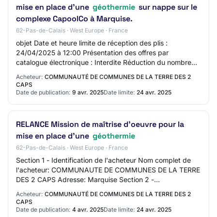
mise en place d'une
géothermie
sur nappe sur le
complexe CapoolCo à Marquise.
62-Pas-de-Calais · West Europe · France
objet Date et heure limite de réception des plis :
24/04/2025 à 12:00 Présentation des offres par
catalogue électronique : Interdite Réduction du nombre
de candidats : Non Possibilité d'attribution s…
Acheteur:
COMMUNAUTÉ DE COMMUNES DE LA TERRE DES 2
CAPS
Date de publication:
9 avr. 2025
Date limite:
24 avr. 2025
RELANCE Mission de maîtrise d'oeuvre pour la
mise en place d'une
géothermie
62-Pas-de-Calais · West Europe · France
Section 1 - Identification de l'acheteur Nom complet de
l'acheteur: COMMUNAUTE DE COMMUNES DE LA TERRE
DES 2 CAPS Adresse: Marquise Section 2 -
Communication Nom du contact: DUCLOY Jennifer
Acheteur:
COMMUNAUTÉ DE COMMUNES DE LA TERRE DES 2
Adresse m…
CAPS
Date de publication:
4 avr. 2025
Date limite:
24 avr. 2025