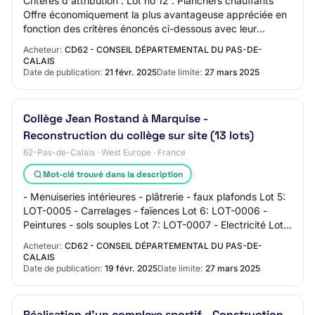
Critères d'attribution : Lot no 12 : Planchers chauffants
Offre économiquement la plus avantageuse appréciée en
fonction des critères énoncés ci-dessous avec leur
pondération 30 % Valeur technique et…
Acheteur:
CD62 - CONSEIL DÉPARTEMENTAL DU PAS-DE-
CALAIS
Date de publication:
21 févr. 2025
Date limite:
27 mars 2025
Collège Jean Rostand à Marquise -
Reconstruction du collège sur site (13 lots)
62-Pas-de-Calais · West Europe · France
Mot-clé trouvé dans la description
- Menuiseries intérieures - plâtrerie - faux plafonds Lot 5:
LOT-0005 - Carrelages - faïences Lot 6: LOT-0006 -
Peintures - sols souples Lot 7: LOT-0007 - Electricité Lot
8: LOT-0008 - Chauffage - ve…
Acheteur:
CD62 - CONSEIL DÉPARTEMENTAL DU PAS-DE-
CALAIS
Date de publication:
19 févr. 2025
Date limite:
27 mars 2025
Réalisation d'un complexe sportif - Construction