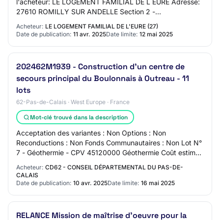
l'acheteur: LE LOGEMENT FAMILIAL DE L EURE Adresse:
27610 ROMILLY SUR ANDELLE Section 2 -
Communication Nom du contact: Service Développement
Acheteur:
LE LOGEMENT FAMILIAL DE L'EURE (27)
-…
Date de publication:
11 avr. 2025
Date limite:
12 mai 2025
202462M1939 - Construction d'un centre de
secours principal du Boulonnais à Outreau - 11
lots
62-Pas-de-Calais · West Europe · France
Mot-clé trouvé dans la description
Acceptation des variantes : Non Options : Non
Reconductions : Non Fonds Communautaires : Non Lot N°
7 - Géothermie - CPV 45120000 Géothermie Coût estimé
hors TVA : 191 723,00 euros Durée du marché :…
Acheteur:
CD62 - CONSEIL DÉPARTEMENTAL DU PAS-DE-
CALAIS
Date de publication:
10 avr. 2025
Date limite:
16 mai 2025
RELANCE Mission de maîtrise d'oeuvre pour la