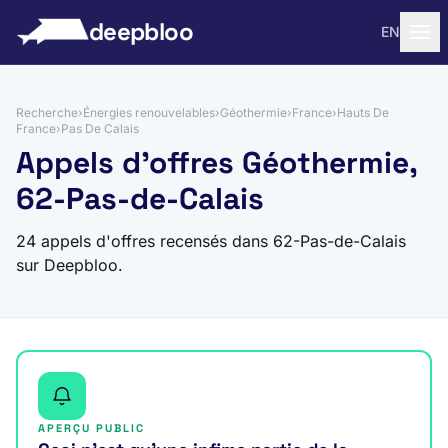
 au contenu
deepbloo
EN
Recherche
›
Énergies renouvelables
›
Géothermie
›
France
›
Hauts De
France
›
Pas De Calais
Appels d'offres Géothermie,
62-Pas-de-Calais
24 appels d'offres recensés dans 62-Pas-de-Calais
sur Deepbloo.
APERÇU PUBLIC