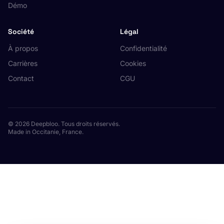
Démo
Société
Légal
À propos
Confidentialité
Carrières
Cookies
Contact
CGU
© 2026 Deepbloo. Tous droits réservés.
Made in Occitanie, France.