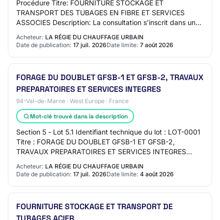
Procédure Titre: FOURNITURE STOCKAGE ET
TRANSPORT DES TUBAGES EN FIBRE ET SERVICES
ASSOCIES Description: La consultation s’inscrit dans un
projet de réalisation des travaux d’un doublet
Acheteur:
LA RÉGIE DU CHAUFFAGE URBAIN
géothermique…
Date de publication:
17 juil. 2026
Date limite:
7 août 2026
FORAGE DU DOUBLET GFSB-1 ET GFSB-2, TRAVAUX
PREPARATOIRES ET SERVICES INTEGRES
94-Val-de-Marne · West Europe · France
Mot-clé trouvé dans la description
Section 5 - Lot 5.1 Identifiant technique du lot : LOT-0001
Titre : FORAGE DU DOUBLET GFSB-1 ET GFSB-2,
TRAVAUX PREPARATOIRES ET SERVICES INTEGRES
Description : La consultation s’inscrit dans un proj…
Acheteur:
LA RÉGIE DU CHAUFFAGE URBAIN
Date de publication:
17 juil. 2026
Date limite:
4 août 2026
FOURNITURE STOCKAGE ET TRANSPORT DE
TUBAGES ACIER