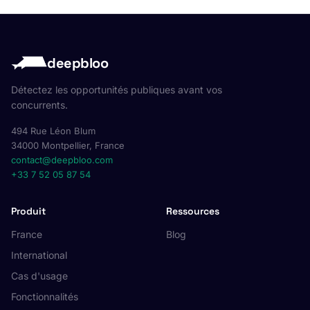
deepbloo
Détectez les opportunités publiques avant vos
concurrents.
494 Rue Léon Blum
34000 Montpellier, France
contact@deepbloo.com
+33 7 52 05 87 54
Produit
Ressources
France
Blog
International
Cas d'usage
Fonctionnalités