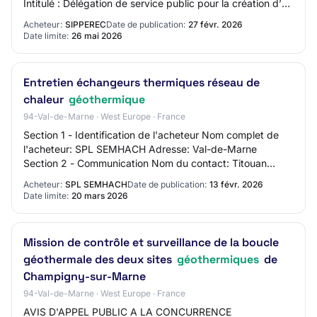
Intitulé : Délégation de service public pour la création d’un
réseau de géothermie, la gestio…
Acheteur:
SIPPEREC
Date de publication:
27 févr. 2026
Date limite:
26 mai 2026
Entretien échangeurs thermiques réseau de
chaleur
géothermique
94-Val-de-Marne · West Europe · France
Section 1 - Identification de l'acheteur Nom complet de
l'acheteur: SPL SEMHACH Adresse: Val-de-Marne
Section 2 - Communication Nom du contact: Titouan
ROQUES Adresse mail du contact: N/C Numéro de t…
Acheteur:
SPL SEMHACH
Date de publication:
13 févr. 2026
Date limite:
20 mars 2026
Mission de contrôle et surveillance de la boucle
géothermale des deux sites
géothermiques
de
Champigny-sur-Marne
94-Val-de-Marne · West Europe · France
AVIS D'APPEL PUBLIC A LA CONCURRENCE