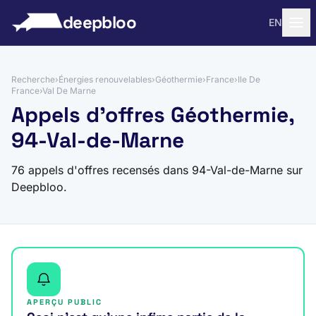
 au contenu
deepbloo
EN
Recherche
›
Énergies renouvelables
›
Géothermie
›
France
›
Ile De
France
›
Val De Marne
Appels d'offres Géothermie,
94-Val-de-Marne
76 appels d'offres recensés dans 94-Val-de-Marne sur
Deepbloo.
APERÇU PUBLIC