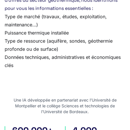
d’offres du secteur géothermique, nous identifions
pour vous les informations essentielles :
Type de marché (travaux, études, exploitation,
maintenance…)
Puissance thermique installée
Type de ressource (aquifère, sondes, géothermie
profonde ou de surface)
Données techniques, administratives et économiques
clés
Une IA développée en partenariat avec l'Université de
Montpellier et le collège Sciences et technologies de
l'Université de Bordeaux.
appels d'offres en France
appels d'offres internatio