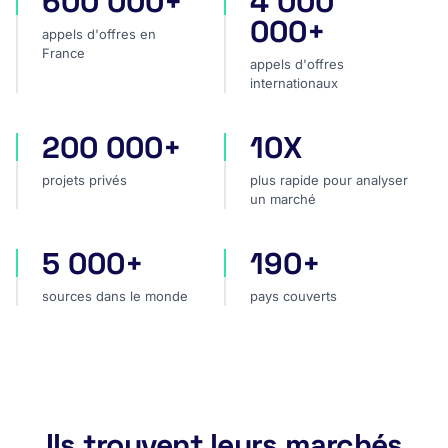
600 000+
4 000
000+
appels d'offres en
France
appels d'offres
internationaux
200 000+
10X
projets privés
plus rapide pour analyser
projets privés
plus rapide pour analyser
un marché
5 000+
190+
sources dans le monde
pays couverts
sources dans le monde
pays couverts
Ils trouvent leurs marchés