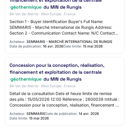
financement et exploitation de la centrale
géothermique
du MIN de Rungis
94-Val-de-Marne · West Europe · France
Section 1 - Buyer Identification Buyer's Full Name:
SEMMARIS - Marché International de Rungis Address:
Section 2 - Communication Contact Name: N/C Contact
Email Address: N/C Contact Phone Number: N/C…
Acheteur:
SEMMARIS - MARCHÉ INTERNATIONAL DE RUNGIS
Date de publication:
16 avr. 2026
Date limite:
15 mai 2026
Concession pour la conception, réalisation,
financement et exploitation de la centrale
géothermique
du MIN de Rungis
94-Val-de-Marne · West Europe · France
Détail de la consultation Date et heure limite de remise
des plis : 15/05/2026 12:00 Référence : 2600039 Intitulé :
Concession pour la conception, réalisation, financement et
exploitation de la centr…
Acheteur:
SEMMARIS
Date de publication:
14 avr. 2026
Date limite:
15 mai 2026