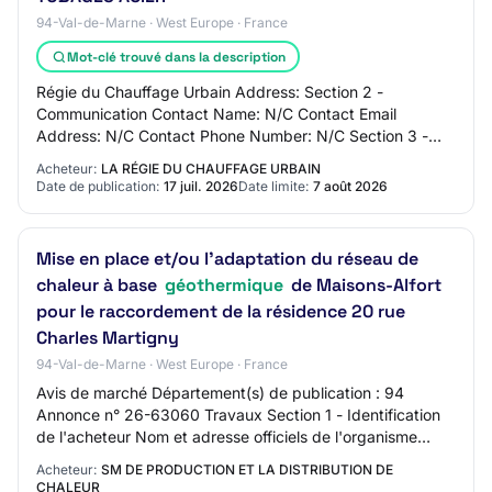
94-Val-de-Marne · West Europe · France
Mot-clé trouvé dans la description
Régie du Chauffage Urbain Address: Section 2 -
Communication Contact Name: N/C Contact Email
Address: N/C Contact Phone Number: N/C Section 3 -
Market Identification Market Title: FOURNITURE
Acheteur:
LA RÉGIE DU CHAUFFAGE URBAIN
STOCKAGE…
Date de publication:
17 juil. 2026
Date limite:
7 août 2026
Mise en place et/ou l'adaptation du réseau de
chaleur à base
géothermique
de Maisons-Alfort
pour le raccordement de la résidence 20 rue
Charles Martigny
94-Val-de-Marne · West Europe · France
Avis de marché Département(s) de publication : 94
Annonce n° 26-63060 Travaux Section 1 - Identification
de l'acheteur Nom et adresse officiels de l'organisme
acheteur : SMPDC Correspondant : M. CAPI…
Acheteur:
SM DE PRODUCTION ET LA DISTRIBUTION DE
CHALEUR