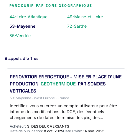
PARCOURIR PAR ZONE GÉOGRAPHIQUE
44-Loire-Atlantique
49-Maine-et-Loire
53-Mayenne
72-Sarthe
85-Vendée
8 appels d’offres
RENOVATION ENERGETIQUE - MISE EN PLACE D'UNE
PRODUCTION
GEOTHERMIQUE
PAR SONDES
VERTICALES
53-Mayenne · West Europe · France
Identifiez-vous ou créez un compte utilisateur pour être
informé des modifications du DCE, des éventuels
changements de dates de remise des plis, des
informations complétementares etc.. Le compte uti…
Acheteur:
SI DES DEUX VERSANTS
Date de publication:
8 oct. 2025
Date limite:
14 nov. 2025