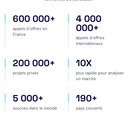
600 000+
4 000
appels d'offres en France
appels d'offres internatio
000+
appels d'offres en
France
appels d'offres
internationaux
200 000+
10X
projets privés
plus rapide pour analyser
projets privés
plus rapide pour analyser
un marché
5 000+
190+
sources dans le monde
pays couverts
sources dans le monde
pays couverts