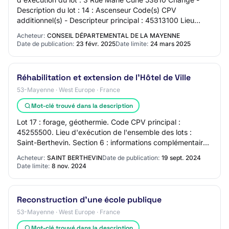
Description du lot : 14 : Ascenseur Code(s) CPV
additionnel(s) - Descripteur principal : 45313100 Lieu
d'exécution du lot : 3 Rue Marie Curie 538…
Acheteur:
CONSEIL DÉPARTEMENTAL DE LA MAYENNE
Date de publication:
23 févr. 2025
Date limite:
24 mars 2025
Réhabilitation et extension de l'Hôtel de Ville
53-Mayenne · West Europe · France
Mot-clé trouvé dans la description
Lot 17 : forage, géothermie. Code CPV principal :
45255500. Lieu d'exécution de l'ensemble des lots :
Saint-Berthevin. Section 6 : informations complémentaires
: Visite obligatoire : oui. Visite obli…
Acheteur:
SAINT BERTHEVIN
Date de publication:
19 sept. 2024
Date limite:
8 nov. 2024
Reconstruction d'une école publique
53-Mayenne · West Europe · France
Mot-clé trouvé dans la description