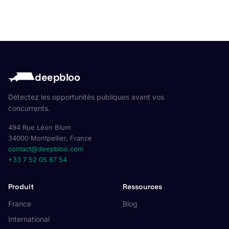
deepbloo
Détectez les opportunités publiques avant vos
concurrents.
494 Rue Léon Blum
34000 Montpellier, France
contact@deepbloo.com
+33 7 52 05 87 54
Produit
Ressources
France
Blog
International