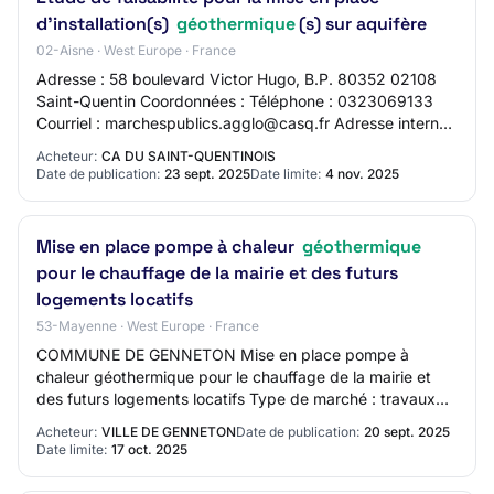
d'installation(s)
géothermique
(s) sur aquifère
02-Aisne · West Europe · France
Adresse : 58 boulevard Victor Hugo, B.P. 80352 02108
Saint-Quentin Coordonnées : Téléphone : 0323069133
Courriel : marchespublics.agglo@casq.fr Adresse internet
: http://www.agglo-saintquentinois.fr/…
Acheteur:
CA DU SAINT-QUENTINOIS
Date de publication:
23 sept. 2025
Date limite:
4 nov. 2025
Mise en place pompe à chaleur
géothermique
pour le chauffage de la mairie et des futurs
logements locatifs
53-Mayenne · West Europe · France
COMMUNE DE GENNETON Mise en place pompe à
chaleur géothermique pour le chauffage de la mairie et
des futurs logements locatifs Type de marché : travaux
Type de procédure : Proc.Adapt. Date limite de…
Acheteur:
VILLE DE GENNETON
Date de publication:
20 sept. 2025
Date limite:
17 oct. 2025