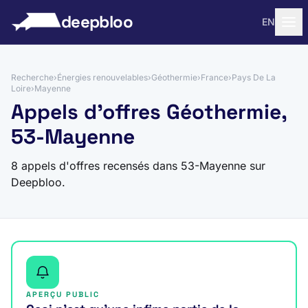
 au contenu
deepbloo
EN
Recherche
›
Énergies renouvelables
›
Géothermie
›
France
›
Pays De La
Loire
›
Mayenne
Appels d'offres Géothermie,
53-Mayenne
8 appels d'offres recensés dans 53-Mayenne sur
Deepbloo.
APERÇU PUBLIC