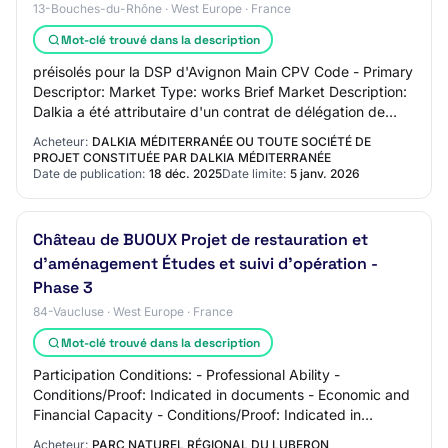
13-Bouches-du-Rhône · West Europe · France
Mot-clé trouvé dans la description
préisolés pour la DSP d'Avignon Main CPV Code - Primary
Descriptor: Market Type: works Brief Market Description:
Dalkia a été attributaire d'un contrat de délégation de
service public portant sur le…
Acheteur:
DALKIA MÉDITERRANÉE OU TOUTE SOCIÉTÉ DE
PROJET CONSTITUÉE PAR DALKIA MÉDITERRANÉE
Date de publication:
18 déc. 2025
Date limite:
5 janv. 2026
Château de BUOUX Projet de restauration et
d'aménagement Études et suivi d'opération -
Phase 3
84-Vaucluse · West Europe · France
Mot-clé trouvé dans la description
Participation Conditions: - Professional Ability -
Conditions/Proof: Indicated in documents - Economic and
Financial Capacity - Conditions/Proof: Indicated in
documents - Technical and Professional C…
Acheteur:
PARC NATUREL RÉGIONAL DU LUBERON