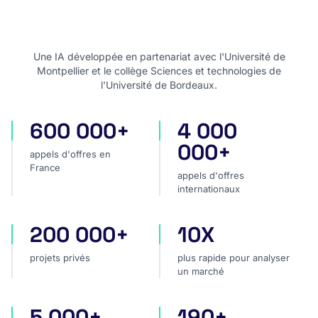
Une IA développée en partenariat avec l'Université de
Montpellier et le collège Sciences et technologies de
l'Université de Bordeaux.
600 000+
4 000
appels d'offres en France
appels d'offres internatio
000+
appels d'offres en
France
appels d'offres
internationaux
200 000+
10X
projets privés
plus rapide pour analyser
projets privés
plus rapide pour analyser
un marché
5 000+
190+
sources dans le monde
pays couverts