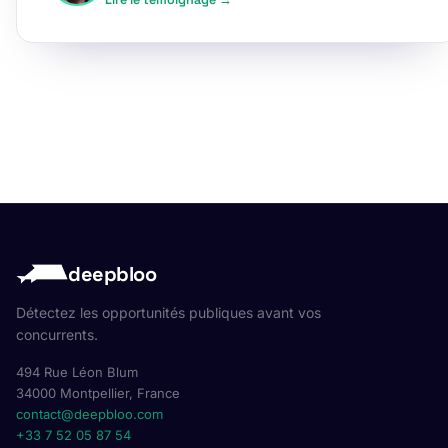
Lire le témoignage →
deepbloo
Détectez les opportunités publiques avant vos
concurrents.
494 Rue Léon Blum
34000 Montpellier, France
contact@deepbloo.com
+33 7 52 05 87 54