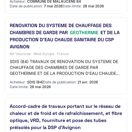
Acheteur:
COMMUNE DE MALAUCÈNE 84
Type de prestation Public (C…
Date de publication:
7 mai 2026
Date limite:
28 mai 2026
RENOVATION DU SYSTEME DE CHAUFFAGE DES
CHAMBRES DE GARDE PAR
GEOTHERMIE
ET DE LA
PRODUCTION D'EAU CHAUDE SANITAIRE DU CSP
AVIGNON
84-Vaucluse · West Europe · France
SDIS (84) TRAVAUX DE RENOVATION DU SYSTEME DE
CHAUFFAGE DES CHAMBRES DE GARDE PAR
GEOTHERMIE ET DE LA PRODUCTION D'EAU CHAUDE
SANITAIRE DU CSP AVIGNON Référence
Acheteur:
SDIS (84)
Date de publication:
21 avr. 2026
SDIS_84_A_20260417W2_1 Type de marché…
Date limite:
29 mai 2026
Accord-cadre de travaux portant sur le réseau de
chaleur et de froid et de rafraîchissement, et fibre
optique, VRD, fourniture et pose des tubes
préisolés pour la DSP d'Avignon