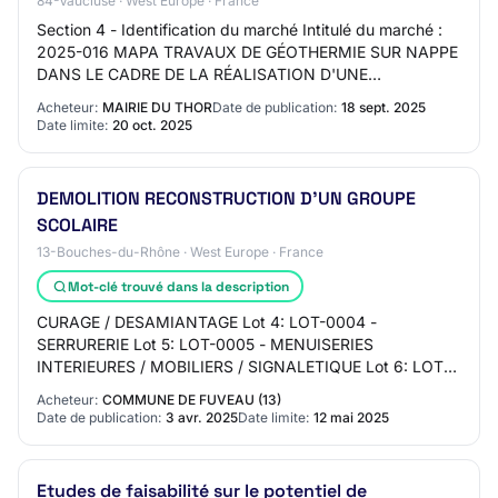
84-Vaucluse · West Europe · France
Section 4 - Identification du marché Intitulé du marché :
2025-016 MAPA TRAVAUX DE GÉOTHERMIE SUR NAPPE
DANS LE CADRE DE LA RÉALISATION D'UNE
MÉDIATHÈQUE DANS LA MAISON SAINT-ROCH AU
Acheteur:
MAIRIE DU THOR
Date de publication:
18 sept. 2025
THOR. Code CPV p…
Date limite:
20 oct. 2025
DEMOLITION RECONSTRUCTION D'UN GROUPE
SCOLAIRE
13-Bouches-du-Rhône · West Europe · France
Mot-clé trouvé dans la description
CURAGE / DESAMIANTAGE Lot 4: LOT-0004 -
SERRURERIE Lot 5: LOT-0005 - MENUISERIES
INTERIEURES / MOBILIERS / SIGNALETIQUE Lot 6: LOT-
0006 - CLOISON DOUBLAGE / FAUX PLAFONDS /
Acheteur:
COMMUNE DE FUVEAU (13)
PEINTURE Lot 7: LOT-0007 -…
Date de publication:
3 avr. 2025
Date limite:
12 mai 2025
Etudes de faisabilité sur le potentiel de