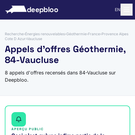
 au contenu
deepbloo
EN
Recherche
›
Énergies renouvelables
›
Géothermie
›
France
›
Provence Alpes
Cote D Azur
›
Vaucluse
Appels d'offres Géothermie,
84-Vaucluse
8 appels d'offres recensés dans 84-Vaucluse sur
Deepbloo.
APERÇU PUBLIC