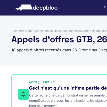
 au contenu
deepbloo
F
Recherche
›
Énergies renouvelables
›
GTB
›
France
›
Auvergne Rhone Alp
Appels d'offres GTB, 
18 appels d'offres recensés dans 26-Drôme sur Dee
APERÇU PUBLIC
Ceci n’est qu’une infime partie d
Cette recherche de démonstration ne ressemble pa
complète couvre aussi les attributions, les signau
bien plus avancés.