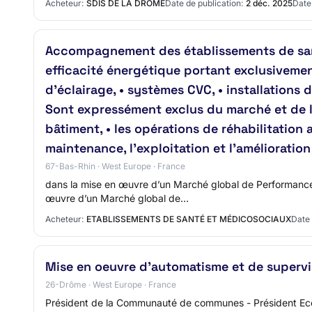
Acheteur:
SDIS DE LA DRÔME
Date de publication:
2 déc. 2025
Date 
Accompagnement des établissements de san
efficacité énergétique portant exclusiveme
d’éclairage, • systèmes CVC, • installations 
Sont expressément exclus du marché et de la
bâtiment, • les opérations de réhabilitation
maintenance, l’exploitation et l’améliorat
67-Bas-Rhin · West Europe · France
dans la mise en œuvre d’un Marché global de Performanc
œuvre d’un Marché global de…
Acheteur:
ETABLISSEMENTS DE SANTÉ ET MÉDICOSOCIAUX
Date 
Mise en oeuvre d'automatisme et de supervi
26-Drôme · West Europe · France
Président de la Communauté de communes - Président Eco