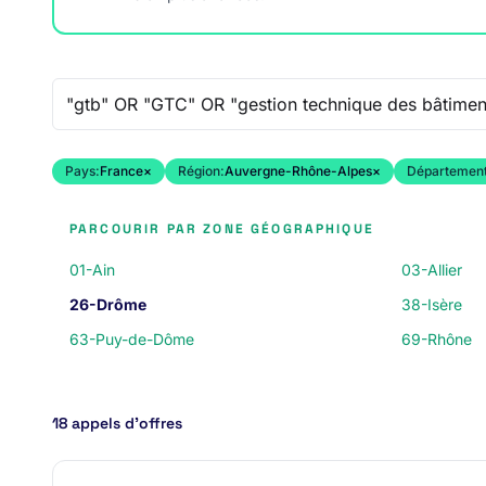
Recherche libre
Pays:
France
×
Région:
Auvergne-Rhône-Alpes
×
Département
PARCOURIR PAR ZONE GÉOGRAPHIQUE
01-Ain
03-Allier
26-Drôme
38-Isère
63-Puy-de-Dôme
69-Rhône
18 appels d’offres