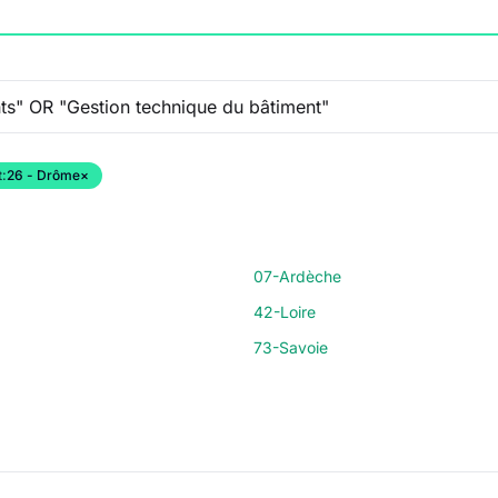
:
26 - Drôme
×
07-Ardèche
42-Loire
73-Savoie