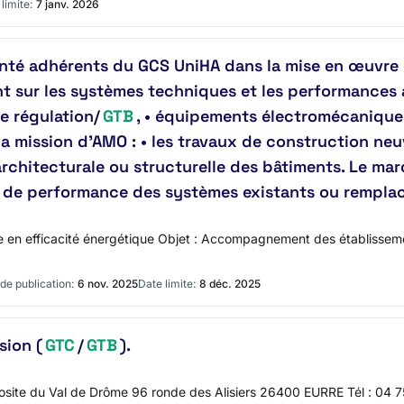
limite:
7 janv. 2026
té adhérents du GCS UniHA dans la mise en œuvre 
nt sur les systèmes techniques et les performances
de régulation/
GTB
, • équipements électromécanique
 mission d’AMO : • les travaux de construction neuv
 architecturale ou structurelle des bâtiments. Le ma
ion de performance des systèmes existants ou rempl
e en efficacité énergétique Objet : Accompagnement des établissem
de publication:
6 nov. 2025
Date limite:
8 déc. 2025
sion (
GTC
/
GTB
).
site du Val de Drôme 96 ronde des Alisiers 26400 EURRE Tél : 04