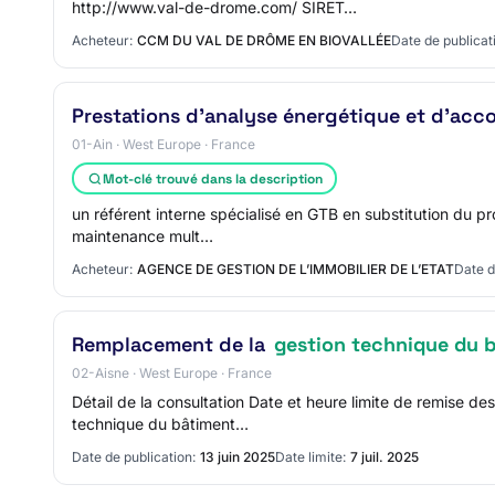
http://www.val-de-drome.com/ SIRET…
Acheteur:
CCM DU VAL DE DRÔME EN BIOVALLÉE
Date de publicat
Prestations d'analyse énergétique et d'ac
01-Ain · West Europe · France
Mot-clé trouvé dans la description
un référent interne spécialisé en GTB en substitution du pr
maintenance mult…
Acheteur:
AGENCE DE GESTION DE L’IMMOBILIER DE L’ETAT
Date d
Remplacement de la
gestion technique du 
02-Aisne · West Europe · France
Détail de la consultation Date et heure limite de remise
technique du bâtiment…
Date de publication:
13 juin 2025
Date limite:
7 juil. 2025