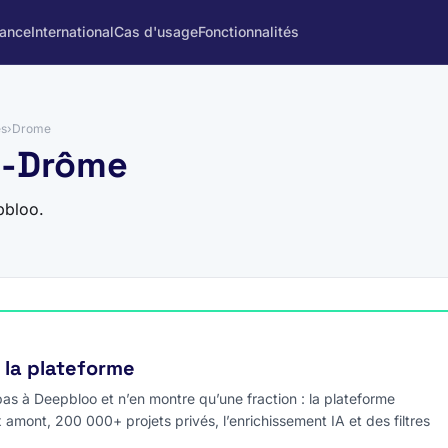
rance
International
Cas d'usage
Fonctionnalités
es
›
Drome
26-Drôme
pbloo.
e la plateforme
s à Deepbloo et n’en montre qu’une fraction : la plateforme
x amont, 200 000+ projets privés, l’enrichissement IA et des filtres