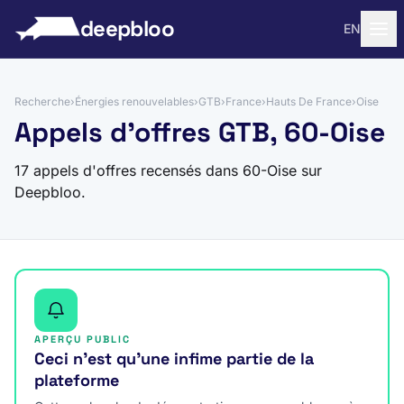
 au contenu
deepbloo
EN
Recherche
›
Énergies renouvelables
›
GTB
›
France
›
Hauts De France
›
Oise
Appels d'offres GTB, 60-Oise
17 appels d'offres recensés dans 60-Oise sur
Deepbloo.
APERÇU PUBLIC
Ceci n’est qu’une infime partie de la
plateforme