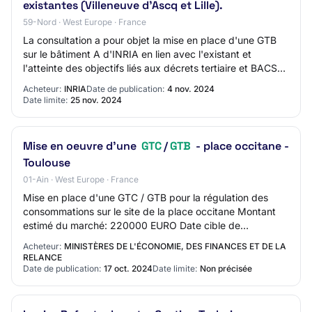
existantes (Villeneuve d'Ascq et Lille).
59-Nord · West Europe · France
La consultation a pour objet la mise en place d'une GTB
sur le bâtiment A d'INRIA en lien avec l'existant et
l'atteinte des objectifs liés aux décrets tertiaire et BACS
sur les GTB existantes des bât…
Acheteur:
INRIA
Date de publication:
4 nov. 2024
Date limite:
25 nov. 2024
Mise en oeuvre d'une
GTC
/
GTB
- place occitane -
Toulouse
01-Ain · West Europe · France
Mise en place d'une GTC / GTB pour la régulation des
consommations sur le site de la place occitane Montant
estimé du marché: 220000 EURO Date cible de
publication (Attention : Date en format anglais…
Acheteur:
MINISTÈRES DE L'ÉCONOMIE, DES FINANCES ET DE LA
RELANCE
Date de publication:
17 oct. 2024
Date limite:
Non précisée