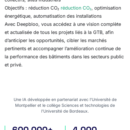
Objectifs : réduction CO₂
réduction CO₂
, optimisation
énergétique, automatisation des installations
Avec Deepbloo, vous accédez à une vision complète
et actualisée de tous les projets liés à la GTB, afin
d’anticiper les opportunités, cibler les marchés
pertinents et accompagner l’amélioration continue de
la performance des bâtiments dans les secteurs public
et privé.
Une IA développée en partenariat avec l'Université de
Montpellier et le collège Sciences et technologies de
l'Université de Bordeaux.
600 000+
4 000
appels d'offres en France
appels d'offres internatio