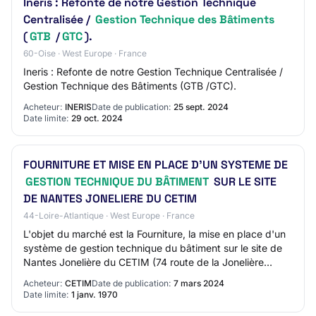
Ineris : Refonte de notre Gestion Technique
Centralisée /
Gestion Technique des Bâtiments
(
GTB
/
GTC
).
60-Oise · West Europe · France
Ineris : Refonte de notre Gestion Technique Centralisée /
Gestion Technique des Bâtiments (GTB /GTC).
Acheteur:
INERIS
Date de publication:
25 sept. 2024
Date limite:
29 oct. 2024
FOURNITURE ET MISE EN PLACE D'UN SYSTEME DE
GESTION TECHNIQUE DU BÂTIMENT
SUR LE SITE
DE NANTES JONELIERE DU CETIM
44-Loire-Atlantique · West Europe · France
L'objet du marché est la Fourniture, la mise en place d'un
système de gestion technique du bâtiment sur le site de
Nantes Jonelière du CETIM (74 route de la Jonelière
44300 Nantes) ainsi que sa maint…
Acheteur:
CETIM
Date de publication:
7 mars 2024
Date limite:
1 janv. 1970