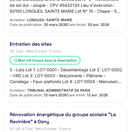
de sol dur - souple - CPV 45432130 Lieu d'exécution :
60150 LONGUEIL SAINTE MARIE Lot N° 10 - Chape - Sol
minéral - CPV 45262321 Lieu d'exécution : 6…
Acheteur:
LONGUEIL-SAINTE-MARIE
Date de publication:
20 mars 2026
Date limite:
30 avr. 2026
Entretien des sites
60-Oise · West Europe · France
Mot-clé trouvé dans la description
5 - Lots Lot 1: LOT-0001 - Désamiantage Lot 2: LOT-0002
- VRD Lot 3: LOT-0003 - Maçonnerie – Plâtrerie –
Carrelage – Faux-plafonds Lot 4: LOT-0004 - Menuiseries
bois et PVC – Meubles spéciaux – Signa…
Acheteur:
TRIBUNAL ADMINISTRATIF DE PARIS
Date de publication:
13 mars 2026
Date limite:
13 avr. 2026
Rénovation énergétique du groupe scolaire "La
Ravinière" à Osny
95-Val-d'Oise · West Europe · France