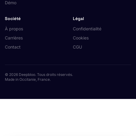
Démo
Société
Légal
À propos
Confidentialité
Carrières
Cookies
Contact
CGU
© 2026 Deepbloo. Tous droits réservés.
Made in Occitanie, France.