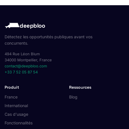
deepbloo
Détectez les opportunités publiques avant vos
concurrents.
494 Rue Léon Blum
34000 Montpellier, France
contact@deepbloo.com
+33 7 52 05 87 54
Produit
Ressources
France
Blog
International
Cas d'usage
Fonctionnalités