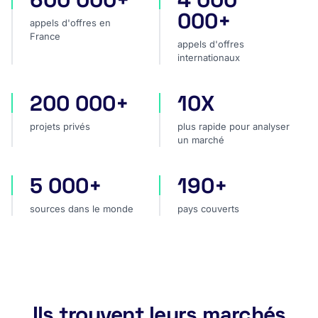
000+
appels d'offres en
France
appels d'offres
internationaux
200 000+
10X
projets privés
plus rapide pour analyser
projets privés
plus rapide pour analyser
un marché
5 000+
190+
sources dans le monde
pays couverts
sources dans le monde
pays couverts
Ils trouvent leurs marchés