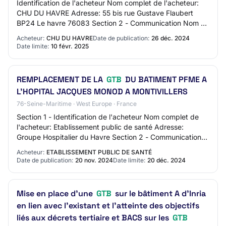
Identification de l'acheteur Nom complet de l'acheteur:
CHU DU HAVRE Adresse: 55 bis rue Gustave Flaubert
BP24 Le havre 76083 Section 2 - Communication Nom du
contact: N/C Adresse mail du contact: se…
Acheteur:
CHU DU HAVRE
Date de publication:
26 déc. 2024
Date limite:
10 févr. 2025
REMPLACEMENT DE LA
GTB
DU BATIMENT PFME A
L'HOPITAL JACQUES MONOD A MONTIVILLERS
76-Seine-Maritime · West Europe · France
Section 1 - Identification de l'acheteur Nom complet de
l'acheteur: Etablissement public de santé Adresse:
Groupe Hospitalier du Havre Section 2 - Communication
Nom du contact: Cellule des marchés GH…
Acheteur:
ETABLISSEMENT PUBLIC DE SANTÉ
Date de publication:
20 nov. 2024
Date limite:
20 déc. 2024
Mise en place d'une
GTB
sur le bâtiment A d'Inria
en lien avec l'existant et l'atteinte des objectifs
liés aux décrets tertiaire et BACS sur les
GTB