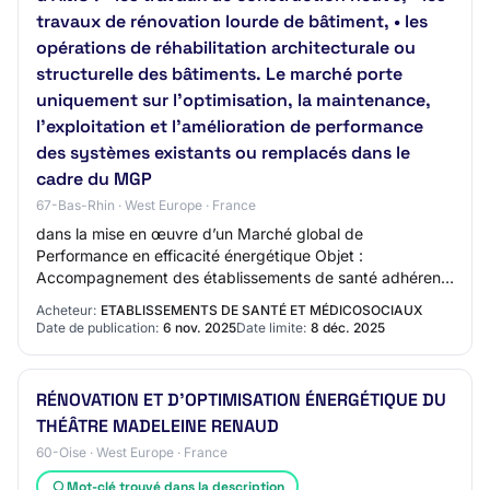
travaux de rénovation lourde de bâtiment, • les
opérations de réhabilitation architecturale ou
structurelle des bâtiments. Le marché porte
uniquement sur l’optimisation, la maintenance,
l’exploitation et l’amélioration de performance
des systèmes existants ou remplacés dans le
cadre du MGP
67-Bas-Rhin · West Europe · France
dans la mise en œuvre d’un Marché global de
Performance en efficacité énergétique Objet :
Accompagnement des établissements de santé adhérents
du GCS UniHA dans la mise en œuvre d’un Marché global
Acheteur:
ETABLISSEMENTS DE SANTÉ ET MÉDICOSOCIAUX
de…
Date de publication:
6 nov. 2025
Date limite:
8 déc. 2025
RÉNOVATION ET D'OPTIMISATION ÉNERGÉTIQUE DU
THÉÂTRE MADELEINE RENAUD
60-Oise · West Europe · France
Mot-clé trouvé dans la description