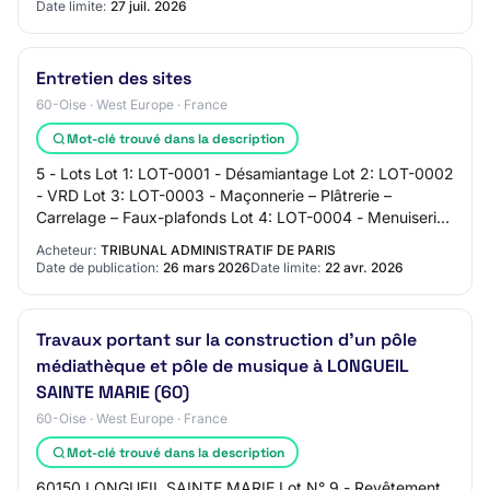
Date limite:
27 juil. 2026
Entretien des sites
60-Oise · West Europe · France
Mot-clé trouvé dans la description
5 - Lots Lot 1: LOT-0001 - Désamiantage Lot 2: LOT-0002
- VRD Lot 3: LOT-0003 - Maçonnerie – Plâtrerie –
Carrelage – Faux-plafonds Lot 4: LOT-0004 - Menuiseries
bois et PVC – Meubles spéciaux – Signa…
Acheteur:
TRIBUNAL ADMINISTRATIF DE PARIS
Date de publication:
26 mars 2026
Date limite:
22 avr. 2026
Travaux portant sur la construction d'un pôle
médiathèque et pôle de musique à LONGUEIL
SAINTE MARIE (60)
60-Oise · West Europe · France
Mot-clé trouvé dans la description
60150 LONGUEIL SAINTE MARIE Lot N° 9 - Revêtement