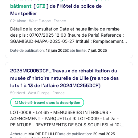
bâtiment
(
GTB
) de l'Hôtel de police de
Montpellier
02-Aisne · West Europe · France
Détail de la consultation Date et heure limite de remise
des plis : 07/07/2025 12:00 (heure de Paris) Référence :
SGAMISUD-MAPA-2025-05-27 Intitulé : Remplacement
de la gestion technique du bâtiment…
Date de publication:
13 juin 2025
Date limite:
7 juil. 2025
2025MC005DCP_Travaux de réhabilitation du
musée d'histoire naturelle de Lille (relance des
lots 1 à 13 de l'affaire 2024MC255DCP)
59-Nord · West Europe · France
Mot-clé trouvé dans la description
LOT-0008 - Lot 6b - MENUISERIES INTERIEURS -
AGENCEMENT - PARQUETLot 9: LOT-0009 - Lot 7a -
PEINTURE - REVETEMENTS DE SOLS SOUPLESLot 10:
LOT-0010 - Lot 7b - REVETEMENTS DE SOLS DURSLot
Acheteur:
MAIRIE DE LILLE
Date de publication:
29 mai 2025
11: LOT-0011…