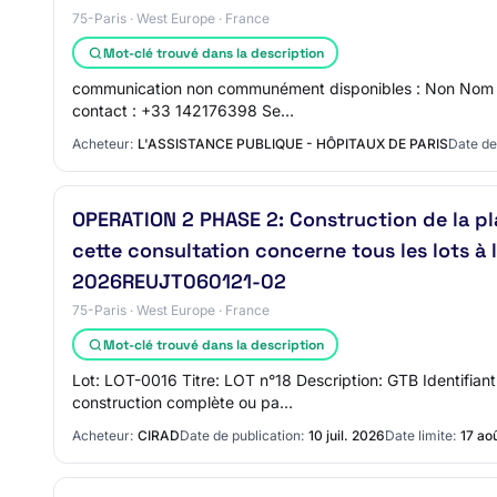
75-Paris · West Europe · France
Mot-clé trouvé dans la description
communication non communément disponibles : Non Nom du 
contact : +33 142176398 Se…
Acheteur:
L'ASSISTANCE PUBLIQUE - HÔPITAUX DE PARIS
Date de
OPERATION 2 PHASE 2: Construction de la pl
cette consultation concerne tous les lots à 
2026REUJT060121-02
75-Paris · West Europe · France
Mot-clé trouvé dans la description
Lot: LOT-0016 Titre: LOT n°18 Description: GTB Identifian
construction complète ou pa…
Acheteur:
CIRAD
Date de publication:
10 juil. 2026
Date limite:
17 ao