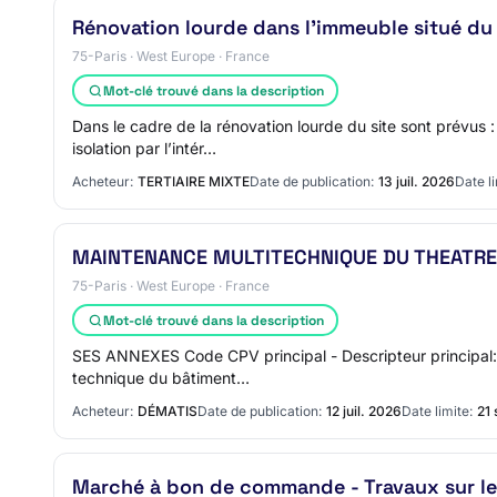
Rénovation lourde dans l'immeuble situé du 4
75-Paris · West Europe · France
Mot-clé trouvé dans la description
Dans le cadre de la rénovation lourde du site sont prévus
isolation par l’intér…
Acheteur:
TERTIAIRE MIXTE
Date de publication:
13 juil. 2026
Date li
MAINTENANCE MULTITECHNIQUE DU THEATRE 
75-Paris · West Europe · France
Mot-clé trouvé dans la description
SES ANNEXES Code CPV principal - Descripteur principal: 
technique du bâtiment…
Acheteur:
DÉMATIS
Date de publication:
12 juil. 2026
Date limite:
21 
Marché à bon de commande - Travaux sur les