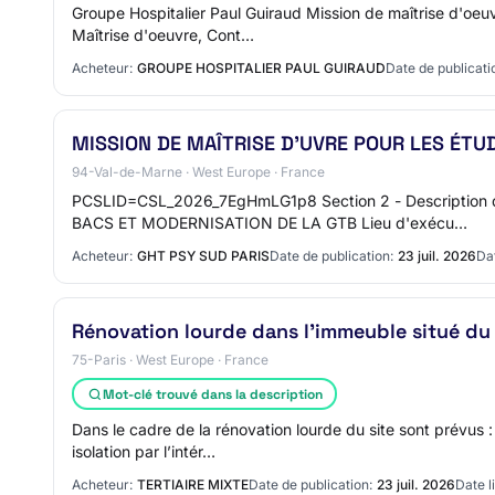
Groupe Hospitalier Paul Guiraud Mission de maîtrise d'oe
Maîtrise d'oeuvre, Cont…
Acheteur:
GROUPE HOSPITALIER PAUL GUIRAUD
Date de publicati
MISSION DE MAÎTRISE D'UVRE POUR LES ÉT
94-Val-de-Marne · West Europe · France
PCSLID=CSL_2026_7EgHmLG1p8 Section 2 - Descriptio
BACS ET MODERNISATION DE LA GTB Lieu d'exécu…
Acheteur:
GHT PSY SUD PARIS
Date de publication:
23 juil. 2026
Dat
Rénovation lourde dans l'immeuble situé du 4
75-Paris · West Europe · France
Mot-clé trouvé dans la description
Dans le cadre de la rénovation lourde du site sont prévus
isolation par l’intér…
Acheteur:
TERTIAIRE MIXTE
Date de publication:
23 juil. 2026
Date l