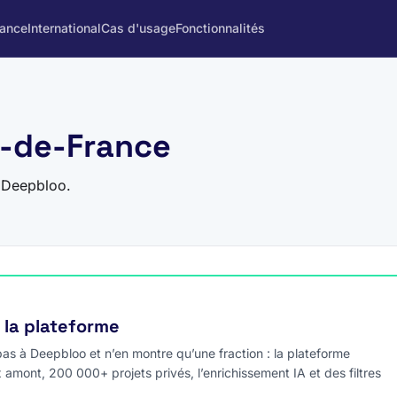
rance
International
Cas d'usage
Fonctionnalités
le-de-France
r Deepbloo.
e la plateforme
s à Deepbloo et n’en montre qu’une fraction : la plateforme
x amont, 200 000+ projets privés, l’enrichissement IA et des filtres