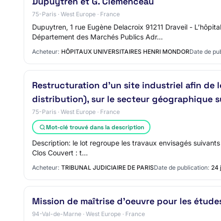
Dupuytren et G. Clemenceau
75-Paris · West Europe · France
Dupuytren, 1 rue Eugène Delacroix 91211 Draveil - L’hôp
Département des Marchés Publics Adr…
Acheteur:
HÔPITAUX UNIVERSITAIRES HENRI MONDOR
Date de pub
Restructuration d'un site industriel afin de
distribution), sur le secteur géographique su
75-Paris · West Europe · France
Mot-clé trouvé dans la description
Description: le lot regroupe les travaux envisagés suivant
Clos Couvert : t…
Acheteur:
TRIBUNAL JUDICIAIRE DE PARIS
Date de publication:
24 
Mission de maîtrise d'oeuvre pour les étud
94-Val-de-Marne · West Europe · France