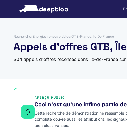
 au contenu
deepbloo
F
Recherche
›
Énergies renouvelables
›
GTB
›
France
›
Ile De France
Appels d'offres GTB, Î
304 appels d'offres recensés dans Île-de-France su
APERÇU PUBLIC
Ceci n’est qu’une infime partie d
Cette recherche de démonstration ne ressemble pa
complète couvre aussi les attributions, les signau
bien plus avancés.