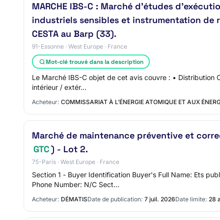
MARCHE IBS-C : Marché d'études d'exécution,
industriels sensibles et instrumentation de
CESTA au Barp (33).
91-Essonne · West Europe · France
Mot-clé trouvé dans la description
Le Marché IBS-C objet de cet avis couvre : • Distribution 
intérieur / extér…
Acheteur:
COMMISSARIAT À L’ÉNERGIE ATOMIQUE ET AUX ÉNERGI
Marché de maintenance préventive et correctiv
GTC
) - Lot 2.
75-Paris · West Europe · France
Section 1 - Buyer Identification Buyer's Full Name: Ets 
Phone Number: N/C Sect…
Acheteur:
DÉMATIS
Date de publication:
7 juil. 2026
Date limite:
28 