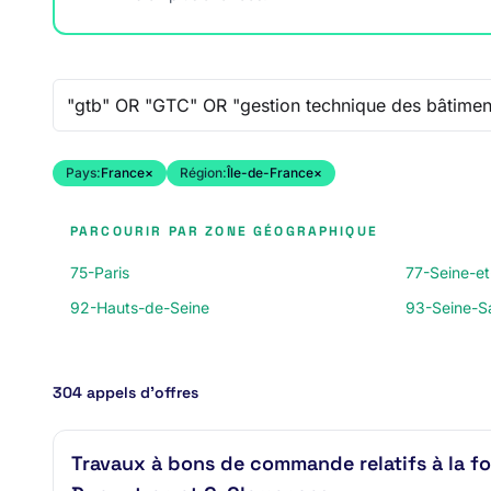
Recherche libre
Pays:
France
×
Région:
Île-de-France
×
PARCOURIR PAR ZONE GÉOGRAPHIQUE
75-Paris
77-Seine-e
92-Hauts-de-Seine
93-Seine-Sa
304 appels d’offres
Travaux à bons de commande relatifs à la fou