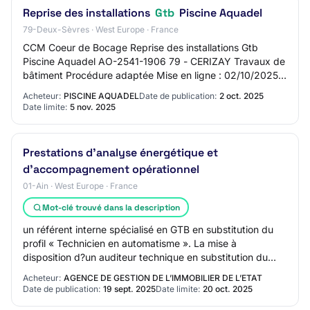
Reprise des installations
Gtb
Piscine Aquadel
79-Deux-Sèvres · West Europe · France
CCM Coeur de Bocage Reprise des installations Gtb
Piscine Aquadel AO-2541-1906 79 - CERIZAY Travaux de
bâtiment Procédure adaptée Mise en ligne : 02/10/2025
Limite de réponse : 05/11/2025
Acheteur:
PISCINE AQUADEL
Date de publication:
2 oct. 2025
Date limite:
5 nov. 2025
Prestations d'analyse énergétique et
d'accompagnement opérationnel
01-Ain · West Europe · France
Mot-clé trouvé dans la description
un référent interne spécialisé en GTB en substitution du
profil « Technicien en automatisme ». La mise à
disposition d?un auditeur technique en substitution du
profil « Technicien de maintenance mult…
Acheteur:
AGENCE DE GESTION DE L’IMMOBILIER DE L’ETAT
Date de publication:
19 sept. 2025
Date limite:
20 oct. 2025