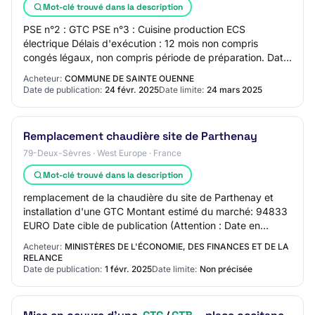
Mot-clé trouvé dans la description
PSE n°2 : GTC PSE n°3 : Cuisine production ECS
électrique Délais d'exécution : 12 mois non compris
congés légaux, non compris période de préparation. Date
prévisionnelle de démarrage effectif des tra…
Acheteur:
COMMUNE DE SAINTE OUENNE
Date de publication:
24 févr. 2025
Date limite:
24 mars 2025
Remplacement chaudière site de Parthenay
79-Deux-Sèvres · West Europe · France
Mot-clé trouvé dans la description
remplacement de la chaudière du site de Parthenay et
installation d'une GTC Montant estimé du marché: 94833
EURO Date cible de publication (Attention : Date en
format anglais aaaa/mm/jj): 2025-02-01
Acheteur:
MINISTÈRES DE L'ÉCONOMIE, DES FINANCES ET DE LA
RELANCE
Date de publication:
1 févr. 2025
Date limite:
Non précisée