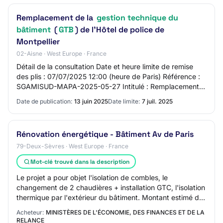
Remplacement de la
gestion technique du
bâtiment
(
GTB
) de l'Hôtel de police de
Montpellier
02-Aisne · West Europe · France
Détail de la consultation Date et heure limite de remise
des plis : 07/07/2025 12:00 (heure de Paris) Référence :
SGAMISUD-MAPA-2025-05-27 Intitulé : Remplacement
de la gestion technique du bâtiment…
Date de publication:
13 juin 2025
Date limite:
7 juil. 2025
Rénovation énergétique - Bâtiment Av de Paris
79-Deux-Sèvres · West Europe · France
Mot-clé trouvé dans la description
Le projet a pour objet l'isolation de combles, le
changement de 2 chaudières + installation GTC, l'isolation
thermique par l'extérieur du bâtiment. Montant estimé du
marché: 1275500 EURO Date cible d…
Acheteur:
MINISTÈRES DE L'ÉCONOMIE, DES FINANCES ET DE LA
RELANCE