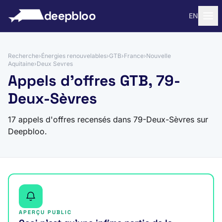
 au contenu
deepbloo
EN
Recherche
›
Énergies renouvelables
›
GTB
›
France
›
Nouvelle
Aquitaine
›
Deux Sevres
Appels d'offres GTB, 79-
Deux-Sèvres
17 appels d'offres recensés dans 79-Deux-Sèvres sur
Deepbloo.
APERÇU PUBLIC