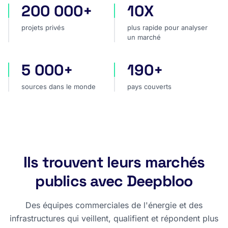
200 000+
10X
projets privés
plus rapide pour analyser
projets privés
plus rapide pour analyser
un marché
5 000+
190+
sources dans le monde
pays couverts
sources dans le monde
pays couverts
Ils trouvent leurs marchés
publics avec Deepbloo
Des équipes commerciales de l'énergie et des
infrastructures qui veillent, qualifient et répondent plus