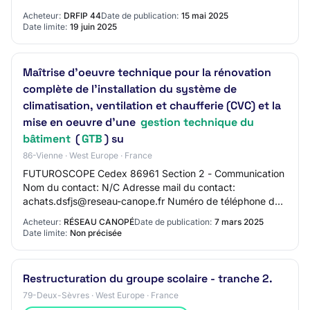
(division BILI) Adresse mail du contact: N/C…
Acheteur:
DRFIP 44
Date de publication:
15 mai 2025
Date limite:
19 juin 2025
Maîtrise d'oeuvre technique pour la rénovation
complète de l'installation du système de
climatisation, ventilation et chaufferie (CVC) et la
mise en oeuvre d'une
gestion technique du
bâtiment
(
GTB
) su
86-Vienne · West Europe · France
FUTUROSCOPE Cedex 86961 Section 2 - Communication
Nom du contact: N/C Adresse mail du contact:
achats.dsfjs@reseau-canope.fr Numéro de téléphone du
contact: 0549497878 Section 3 - Identification du m…
Acheteur:
RÉSEAU CANOPÉ
Date de publication:
7 mars 2025
Date limite:
Non précisée
Restructuration du groupe scolaire - tranche 2.
79-Deux-Sèvres · West Europe · France