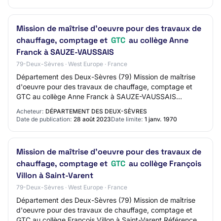
Mission de maîtrise d'oeuvre pour des travaux de
chauffage, comptage et
GTC
au collège Anne
Franck à SAUZE-VAUSSAIS
79-Deux-Sèvres · West Europe · France
Département des Deux-Sèvres (79) Mission de maîtrise
d'oeuvre pour des travaux de chauffage, comptage et
GTC au collège Anne Franck à SAUZE-VAUSSAIS
Référence Deux-Sevres_79_A_20230405W2_1 Type de
Acheteur:
DÉPARTEMENT DES DEUX-SÈVRES
ma…
Date de publication:
28 août 2023
Date limite:
1 janv. 1970
Mission de maîtrise d'oeuvre pour des travaux de
chauffage, comptage et
GTC
au collège François
Villon à Saint-Varent
79-Deux-Sèvres · West Europe · France
Département des Deux-Sèvres (79) Mission de maîtrise
d'oeuvre pour des travaux de chauffage, comptage et
GTC au collège François Villon à Saint-Varent Référence