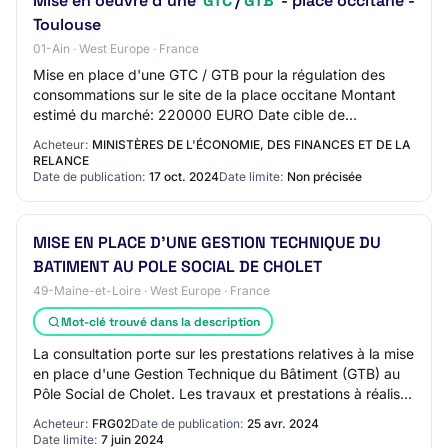
Mise en oeuvre d'une
GTC
/
GTB
- place occitane -
Toulouse
01-Ain · West Europe · France
Mise en place d'une GTC / GTB pour la régulation des
consommations sur le site de la place occitane Montant
estimé du marché: 220000 EURO Date cible de
publication (Attention : Date en format anglais…
Acheteur:
MINISTÈRES DE L'ÉCONOMIE, DES FINANCES ET DE LA
RELANCE
Date de publication:
17 oct. 2024
Date limite:
Non précisée
MISE EN PLACE D'UNE GESTION TECHNIQUE DU
BATIMENT AU POLE SOCIAL DE CHOLET
49-Maine-et-Loire · West Europe · France
Mot-clé trouvé dans la description
La consultation porte sur les prestations relatives à la mise
en place d'une Gestion Technique du Bâtiment (GTB) au
Pôle Social de Cholet. Les travaux et prestations à réaliser
consistent à remplacer…
Acheteur:
FRG02
Date de publication:
25 avr. 2024
Date limite:
7 juin 2024