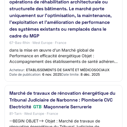
opérations de réhabilitation architecturale ou
structurelle des bâtiments. Le marché porte
uniquement sur l’optimisation, la maintenance,
l’exploitation et l’amélioration de performance
des systèmes existants ou remplacés dans le
cadre du MGP
67-Bas-Rhin · West Europe · France
dans la mise en œuvre d’un Marché global de
Performance en efficacité énergétique Objet :
Accompagnement des établissements de santé adhérents
du GCS UniHA dans la mise en œuvre d’un Marché global
Acheteur:
ETABLISSEMENTS DE SANTÉ ET MÉDICOSOCIAUX
de…
Date de publication:
6 nov. 2025
Date limite:
8 déc. 2025
Marché de travaux de rénovation énergétique du
Tribunal Judiciaire de Narbonne : Plomberie CVC
Electricité
GTB
Maçonnerie Serrurerie
81-Tarn · West Europe · France
--BEGIN OBJET--> Objet : Marché de travaux de
rénovation énergétique du Tribunal Judiciaire de