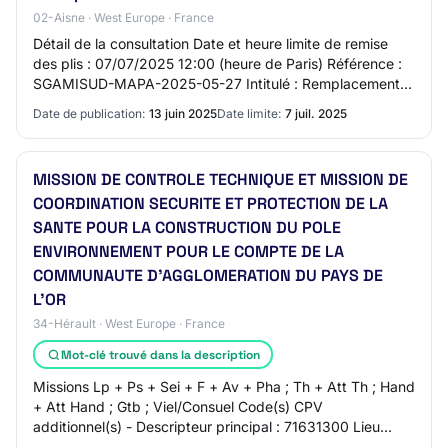
02-Aisne · West Europe · France
Détail de la consultation Date et heure limite de remise
des plis : 07/07/2025 12:00 (heure de Paris) Référence :
SGAMISUD-MAPA-2025-05-27 Intitulé : Remplacement
de la gestion technique du bâtiment…
Date de publication:
13 juin 2025
Date limite:
7 juil. 2025
MISSION DE CONTROLE TECHNIQUE ET MISSION DE
COORDINATION SECURITE ET PROTECTION DE LA
SANTE POUR LA CONSTRUCTION DU POLE
ENVIRONNEMENT POUR LE COMPTE DE LA
COMMUNAUTE D'AGGLOMERATION DU PAYS DE
L'OR
34-Hérault · West Europe · France
Mot-clé trouvé dans la description
Missions Lp + Ps + Sei + F + Av + Pha ; Th + Att Th ; Hand
+ Att Hand ; Gtb ; Viel/Consuel Code(s) CPV
additionnel(s) - Descripteur principal : 71631300 Lieu
d'exécution du lot : MUDAISON Description…