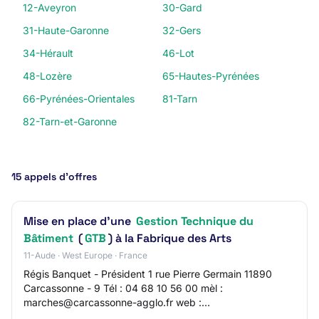
12-Aveyron
30-Gard
31-Haute-Garonne
32-Gers
34-Hérault
46-Lot
48-Lozère
65-Hautes-Pyrénées
66-Pyrénées-Orientales
81-Tarn
82-Tarn-et-Garonne
15 appels d’offres
Mise en place d'une
Gestion Technique du
Bâtiment
(
GTB
) à la Fabrique des Arts
11-Aude · West Europe · France
Régis Banquet - Président 1 rue Pierre Germain 11890
Carcassonne - 9 Tél : 04 68 10 56 00 mèl :
marches@carcassonne-agglo.fr web :
https://www.carcassonne-agglo.fr/ SIRET