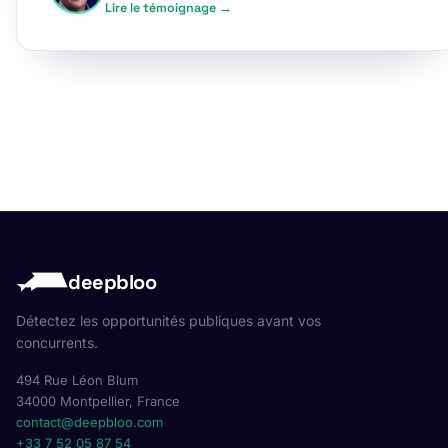
Lire le témoignage →
deepbloo
Détectez les opportunités publiques avant vos
concurrents.
494 Rue Léon Blum
34000 Montpellier, France
contact@deepbloo.com
+33 7 52 05 87 54