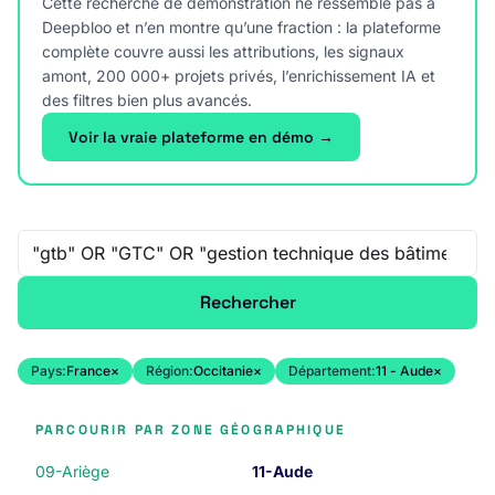
Cette recherche de démonstration ne ressemble pas à
Deepbloo et n’en montre qu’une fraction : la plateforme
complète couvre aussi les attributions, les signaux
amont, 200 000+ projets privés, l’enrichissement IA et
des filtres bien plus avancés.
Voir la vraie plateforme en démo →
Recherche libre
Rechercher
Pays:
France
×
Région:
Occitanie
×
Département:
11 - Aude
×
PARCOURIR PAR ZONE GÉOGRAPHIQUE
09-Ariège
11-Aude