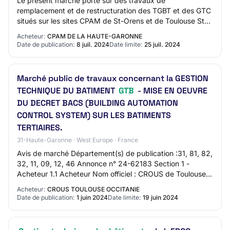
Le présent marché porte sur des travaux de
remplacement et de restructuration des TGBT et des GTC
situés sur les sites CPAM de St-Orens et de Toulouse St-
Étienne.
Acheteur:
CPAM DE LA HAUTE-GARONNE
Date de publication:
8 juil. 2024
Date limite:
25 juil. 2024
Marché public de travaux concernant la GESTION
TECHNIQUE DU BATIMENT
GTB
- MISE EN OEUVRE
DU DECRET BACS (BUILDING AUTOMATION
CONTROL SYSTEM) SUR LES BATIMENTS
TERTIAIRES.
31-Haute-Garonne · West Europe · France
Avis de marché Département(s) de publication :31, 81, 82,
32, 11, 09, 12, 46 Annonce n° 24-62183 Section 1 -
Acheteur 1.1 Acheteur Nom officiel : CROUS de Toulouse-
Occitanie Forme juridique de l'ache…
Acheteur:
CROUS TOULOUSE OCCITANIE
Date de publication:
1 juin 2024
Date limite:
19 juin 2024