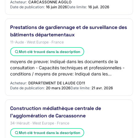
Acheteur:
CARCASSONNE AGGLO
20003571500016 Groupement de…
Date de publication:
16 juin 2026
Date limite:
16 juil. 2026
Prestations de gardiennage et de surveillance des
bâtiments départementaux
11-Aude · West Europe · France
Mot-clé trouvé dans la description
moyens de preuve: Indiqué dans les documents de la
consultation - Capacités techniques et professionnelles -
conditions / moyens de preuve: Indiqué dans les
documents de la consultation Date limite d…
Acheteur:
DEPARTEMENT DE LAUDE CD11
Date de publication:
20 mars 2026
Date limite:
21 avr. 2026
Construction médiathèque centrale de
l'agglomération de Carcassonne
34-Hérault · West Europe · France
Mot-clé trouvé dans la description