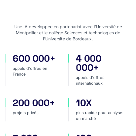
Une IA développée en partenariat avec l'Université de
Montpellier et le collège Sciences et technologies de
l'Université de Bordeaux.
600 000+
4 000
appels d'offres en France
appels d'offres internatio
000+
appels d'offres en
France
appels d'offres
internationaux
200 000+
10X
projets privés
plus rapide pour analyser
projets privés
plus rapide pour analyser
un marché