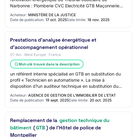
Narbonne : Plomberie CVC Electricité GTB Maçonnerie
Serrurerie <!
Acheteur:
MINISTÈRE DE LA JUSTICE
Date de publication:
17 oct. 2025
Date limite:
18 nov. 2025
Prestations d'analyse énergétique et
d'accompagnement opérationnel
01-Ain · West Europe · France
Mot-clé trouvé dans la description
un référent interne spécialisé en GTB en substitution du
profil « Technicien en automatisme ». La mise à
disposition d?un auditeur technique en substitution du
profil « Technicien de maintenance mult…
Acheteur:
AGENCE DE GESTION DE L’IMMOBILIER DE L’ETAT
Date de publication:
19 sept. 2025
Date limite:
20 oct. 2025
Remplacement de la
gestion technique du
bâtiment
(
GTB
) de l'Hôtel de police de
Montpellier