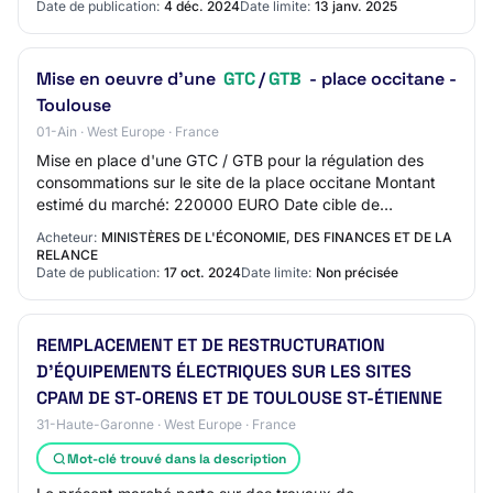
Date de publication:
4 déc. 2024
Date limite:
13 janv. 2025
Mise en oeuvre d'une
GTC
/
GTB
- place occitane -
Toulouse
01-Ain · West Europe · France
Mise en place d'une GTC / GTB pour la régulation des
consommations sur le site de la place occitane Montant
estimé du marché: 220000 EURO Date cible de
publication (Attention : Date en format anglais…
Acheteur:
MINISTÈRES DE L'ÉCONOMIE, DES FINANCES ET DE LA
RELANCE
Date de publication:
17 oct. 2024
Date limite:
Non précisée
REMPLACEMENT ET DE RESTRUCTURATION
D'ÉQUIPEMENTS ÉLECTRIQUES SUR LES SITES
CPAM DE ST-ORENS ET DE TOULOUSE ST-ÉTIENNE
31-Haute-Garonne · West Europe · France
Mot-clé trouvé dans la description