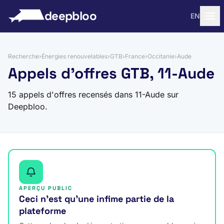
 au contenu
deepbloo
EN
Recherche
›
Énergies renouvelables
›
GTB
›
France
›
Occitanie
›
Aude
Appels d'offres GTB, 11-Aude
15 appels d'offres recensés dans 11-Aude sur
Deepbloo.
APERÇU PUBLIC
Ceci n’est qu’une infime partie de la
plateforme