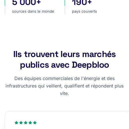
5 000+
190+
sources dans le monde
pays couverts
sources dans le monde
pays couverts
Ils trouvent leurs marchés
publics avec Deepbloo
Des équipes commerciales de l'énergie et des
infrastructures qui veillent, qualifient et répondent plus
vite.