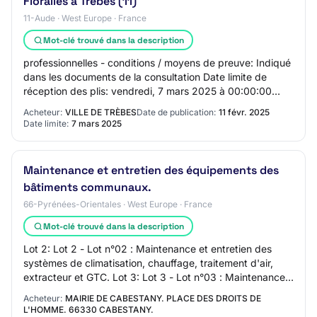
Floralies à Trèbes (11)
11-Aude · West Europe · France
Mot-clé trouvé dans la description
professionnelles - conditions / moyens de preuve: Indiqué
dans les documents de la consultation Date limite de
réception des plis: vendredi, 7 mars 2025 à 00:00:00
Critères d'attribution: - 0: Indiqu…
Acheteur:
VILLE DE TRÈBES
Date de publication:
11 févr. 2025
Date limite:
7 mars 2025
Maintenance et entretien des équipements des
bâtiments communaux.
66-Pyrénées-Orientales · West Europe · France
Mot-clé trouvé dans la description
Lot 2: Lot 2 - Lot n°02 : Maintenance et entretien des
systèmes de climatisation, chauffage, traitement d'air,
extracteur et GTC. Lot 3: Lot 3 - Lot n°03 : Maintenance
préventive et curative des syst…
Acheteur:
MAIRIE DE CABESTANY. PLACE DES DROITS DE
L'HOMME. 66330 CABESTANY.