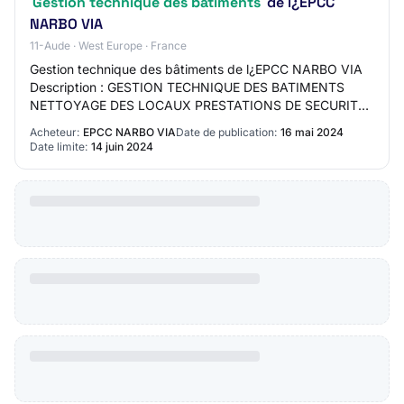
Gestion technique des bâtiments
de l¿EPCC
NARBO VIA
11-Aude · West Europe · France
Gestion technique des bâtiments de l¿EPCC NARBO VIA
Description : GESTION TECHNIQUE DES BATIMENTS
NETTOYAGE DES LOCAUX PRESTATIONS DE SECURITE
EPCC NARBO VIA Code CPV recherché : Date
Acheteur:
EPCC NARBO VIA
Date de publication:
16 mai 2024
d'ouverture de…
Date limite:
14 juin 2024