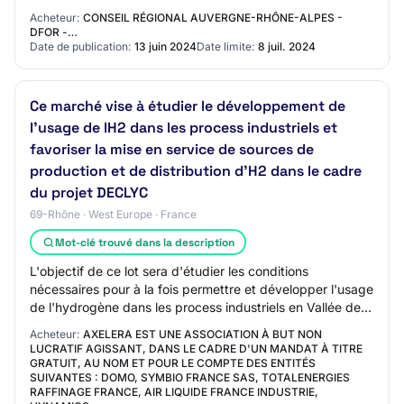
vous appuyant sur les travaux du consorti…
Acheteur:
CONSEIL RÉGIONAL AUVERGNE-RHÔNE-ALPES -
DFOR -…
Date de publication:
13 juin 2024
Date limite:
8 juil. 2024
Ce marché vise à étudier le développement de
l'usage de lH2 dans les process industriels et
favoriser la mise en service de sources de
production et de distribution d'H2 dans le cadre
du projet DECLYC
69-Rhône · West Europe · France
Mot-clé trouvé dans la description
L'objectif de ce lot sera d'étudier les conditions
nécessaires pour à la fois permettre et développer l'usage
de l'hydrogène dans les process industriels en Vallée de la
Chimie en contribuant à l'éme…
Acheteur:
AXELERA EST UNE ASSOCIATION À BUT NON
LUCRATIF AGISSANT, DANS LE CADRE D'UN MANDAT À TITRE
GRATUIT, AU NOM ET POUR LE COMPTE DES ENTITÉS
SUIVANTES : DOMO, SYMBIO FRANCE SAS, TOTALENERGIES
RAFFINAGE FRANCE, AIR LIQUIDE FRANCE INDUSTRIE,