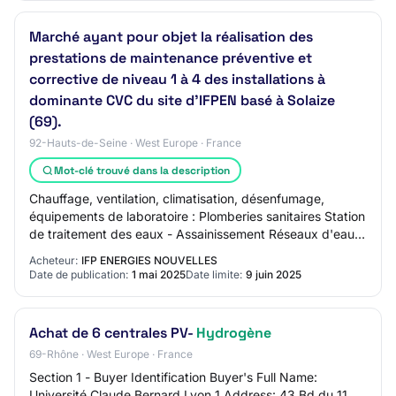
Marché ayant pour objet la réalisation des
prestations de maintenance préventive et
corrective de niveau 1 à 4 des installations à
dominante CVC du site d'IFPEN basé à Solaize
(69).
92-Hauts-de-Seine · West Europe · France
Mot-clé trouvé dans la description
Chauffage, ventilation, climatisation, désenfumage,
équipements de laboratoire : Plomberies sanitaires Station
de traitement des eaux - Assainissement Réseaux d'eaux
incendie et brute Gaz naturel Vap…
Acheteur:
IFP ENERGIES NOUVELLES
Date de publication:
1 mai 2025
Date limite:
9 juin 2025
Achat de 6 centrales PV-
Hydrogène
69-Rhône · West Europe · France
Section 1 - Buyer Identification Buyer's Full Name:
Université Claude Bernard Lyon 1 Address: 43 Bd du 11