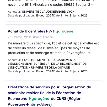
novembre 1918 Villeurbanne cedex 69622 Section 2 -
Communication Contact Name: N/C Contact Em…
Acheteur:
UNIVERSITÉ CLAUDE BERNARD LYON 1
Date de publication:
19 déc. 2024
Date limite:
31 janv. 2025
Achat de 6 centrales PV-
Hydrogène
26-Drôme · West Europe · France
De manière plus spécifique, l’objet de cet appel d’offre est
de créer un réseau de 6 sites équipés de moyens de
production et de recharge électrique / hydrogène, et
d’accompagner avec une flotte de v…
Acheteur:
ETABLISSEMENTS ET ORGANISMES DE
L'ENSEIGNEMENT SUPÉRIEUR, DE LA RECHERCHE ET DE
L'INNOVATION - UNIVERSITÉ DE LA GUYANE
Date de publication:
16 déc. 2024
Date limite:
31 janv. 2025
Prestations de services pour l’organisation du
séminaire résidentiel de la Fédération de
Recherche
Hydrogène
du CNRS (Région
Auvergne-Rhône-Alpes)