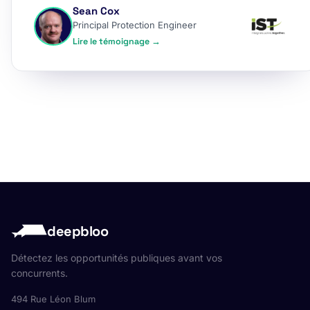
Sean Cox
Principal Protection Engineer
Lire le témoignage →
deepbloo
Détectez les opportunités publiques avant vos
concurrents.
494 Rue Léon Blum