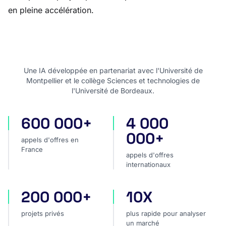
en pleine accélération.
Une IA développée en partenariat avec l'Université de
Montpellier et le collège Sciences et technologies de
l'Université de Bordeaux.
600 000+
4 000
appels d'offres en France
appels d'offres internatio
000+
appels d'offres en
France
appels d'offres
internationaux
200 000+
10X
projets privés
plus rapide pour analyser
projets privés
plus rapide pour analyser
un marché