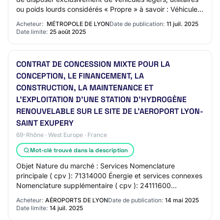
ou poids lourds considérés « Propre » à savoir : Véhicule
électrique, Véhicule Hybr…
Acheteur:
MÉTROPOLE DE LYON
Date de publication:
11 juil. 2025
Date limite:
25 août 2025
CONTRAT DE CONCESSION MIXTE POUR LA
CONCEPTION, LE FINANCEMENT, LA
CONSTRUCTION, LA MAINTENANCE ET
L'EXPLOITATION D'UNE STATION D'HYDROGÈNE
RENOUVELABLE SUR LE SITE DE L'AEROPORT LYON-
SAINT EXUPERY
69-Rhône · West Europe · France
Mot-clé trouvé dans la description
Objet Nature du marché : Services Nomenclature
principale ( cpv ): 71314000 Énergie et services connexes
Nomenclature supplémentaire ( cpv ): 24111600
Hydrogène , 65400000 Autres sources d'approvisio…
Acheteur:
AÉROPORTS DE LYON
Date de publication:
14 mai 2025
Date limite:
14 juil. 2025