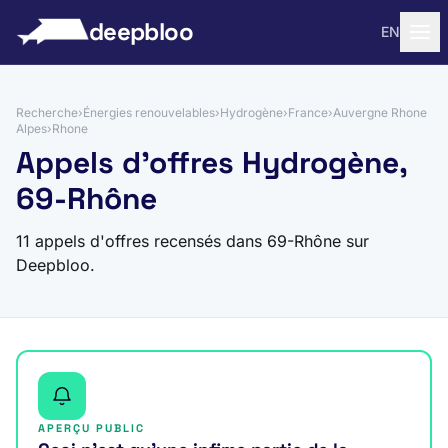
 au contenu
deepbloo
EN
Recherche
›
Énergies renouvelables
›
Hydrogène
›
France
›
Auvergne Rhone
Alpes
›
Rhone
Appels d'offres Hydrogène,
69-Rhône
11 appels d'offres recensés dans 69-Rhône sur
Deepbloo.
APERÇU PUBLIC