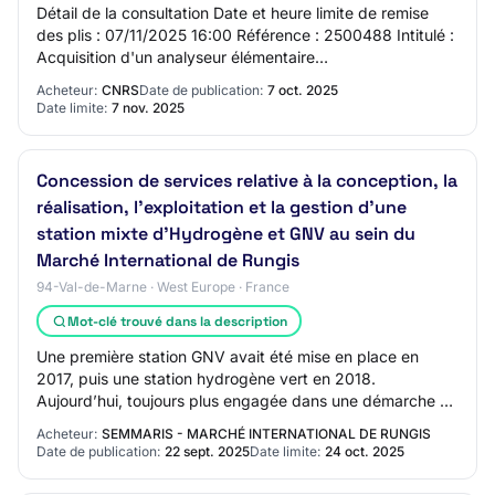
Détail de la consultation Date et heure limite de remise
des plis : 07/11/2025 16:00 Référence : 2500488 Intitulé :
Acquisition d'un analyseur élémentaire
Oxygène/Azote/Hydrogène pour matériaux inorg…
Acheteur:
CNRS
Date de publication:
7 oct. 2025
Date limite:
7 nov. 2025
Concession de services relative à la conception, la
réalisation, l’exploitation et la gestion d’une
station mixte d’Hydrogène et GNV au sein du
Marché International de Rungis
94-Val-de-Marne · West Europe · France
Mot-clé trouvé dans la description
Une première station GNV avait été mise en place en
2017, puis une station hydrogène vert en 2018.
Aujourd’hui, toujours plus engagée dans une démarche de
transition énergétique et d’amélioration de…
Acheteur:
SEMMARIS - MARCHÉ INTERNATIONAL DE RUNGIS
Date de publication:
22 sept. 2025
Date limite:
24 oct. 2025