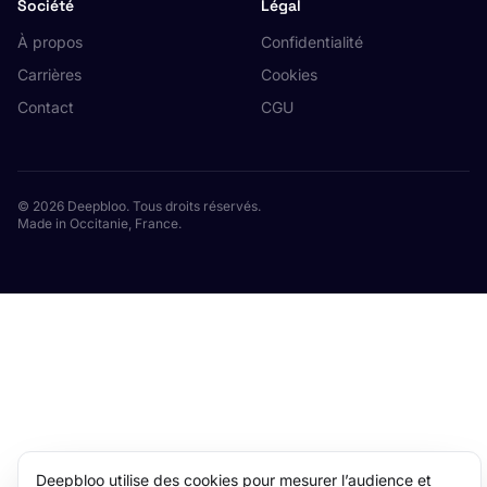
Société
Légal
À propos
Confidentialité
Carrières
Cookies
Contact
CGU
© 2026 Deepbloo. Tous droits réservés.
Made in Occitanie, France.
Deepbloo utilise des cookies pour mesurer l’audience et