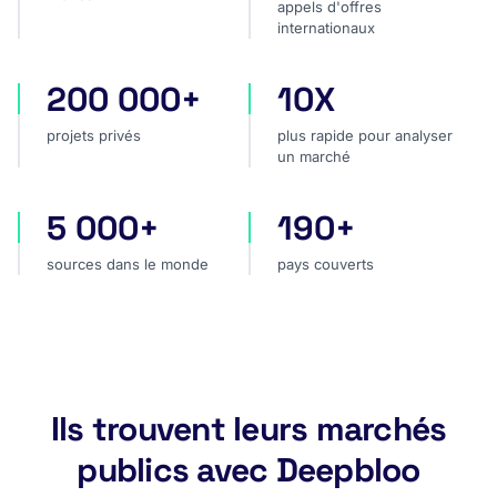
appels d'offres
internationaux
200 000+
10X
projets privés
plus rapide pour analyser
projets privés
plus rapide pour analyser
un marché
5 000+
190+
sources dans le monde
pays couverts
sources dans le monde
pays couverts
Ils trouvent leurs marchés
publics avec Deepbloo