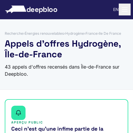
 au contenu
deepbloo
EN
Recherche
›
Énergies renouvelables
›
Hydrogène
›
France
›
Ile De France
Appels d'offres Hydrogène,
Île-de-France
43 appels d'offres recensés dans Île-de-France sur
Deepbloo.
APERÇU PUBLIC
Ceci n’est qu’une infime partie de la