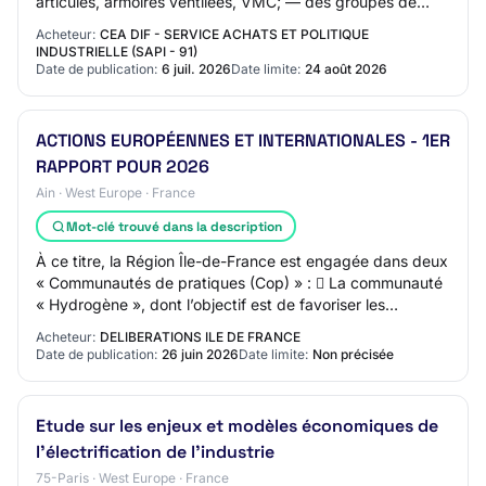
articulés, armoires ventilées, VMC; — des groupes de
production d’eau glacée et leur r…
Acheteur:
CEA DIF - SERVICE ACHATS ET POLITIQUE
INDUSTRIELLE (SAPI - 91)
Date de publication:
6 juil. 2026
Date limite:
24 août 2026
ACTIONS EUROPÉENNES ET INTERNATIONALES - 1ER
RAPPORT POUR 2026
Ain · West Europe · France
Mot-clé trouvé dans la description
À ce titre, la Région Île-de-France est engagée dans deux
« Communautés de pratiques (Cop) » :  La communauté
« Hydrogène », dont l’objectif est de favoriser les
échanges sur l’ensemble de la chaîne…
Acheteur:
DELIBERATIONS ILE DE FRANCE
Date de publication:
26 juin 2026
Date limite:
Non précisée
Etude sur les enjeux et modèles économiques de
l’électrification de l’industrie
75-Paris · West Europe · France