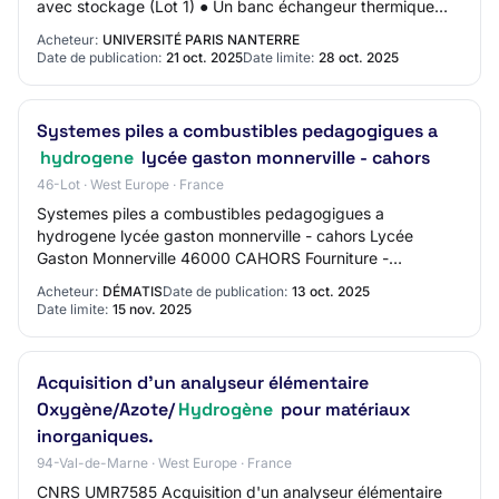
avec stockage (Lot 1) ● Un banc échangeur thermique
avec une option pour géné Identifiant de…
Acheteur:
UNIVERSITÉ PARIS NANTERRE
Date de publication:
21 oct. 2025
Date limite:
28 oct. 2025
Systemes piles a combustibles pedagogigues a
hydrogene
lycée gaston monnerville - cahors
46-Lot · West Europe · France
Systemes piles a combustibles pedagogigues a
hydrogene lycée gaston monnerville - cahors Lycée
Gaston Monnerville 46000 CAHORS Fourniture -
Procédure Adaptée Date limite de candidature :
Acheteur:
DÉMATIS
Date de publication:
13 oct. 2025
15/11/2025 à…
Date limite:
15 nov. 2025
Acquisition d'un analyseur élémentaire
Oxygène/Azote/
Hydrogène
pour matériaux
inorganiques.
94-Val-de-Marne · West Europe · France
CNRS UMR7585 Acquisition d'un analyseur élémentaire