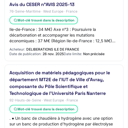
Avis du CESER n°AVIS 2025-13
76-Seine-Maritime · West Europe · France
Mot-clé trouvé dans la description
Ile-de-France : 34 M€) Axe n°3 : Poursuivre la
décarbonation et accompagner les mutations
économiques : 37 M€ (Région Ile-de-France : 12,5 M€)
Fiche-action 3.1 : Contribuer à l’attractivité et à la c…
Acheteur:
DELIBERATIONS ILE DE FRANCE
Date de publication:
26 nov. 2025
Date limite:
Non précisée
Acquisition de matériels pédagogiques pour le
département MT2E de l’IUT de Ville d’Avray,
composante du Pôle Scientifique et
Technologique de l’Université Paris Nanterre
92-Hauts-de-Seine · West Europe · France
Mot-clé trouvé dans la description
. ● Un banc de chaudière à hydrogène avec une option
sur un banc de production d’hydrogène par électrolyse