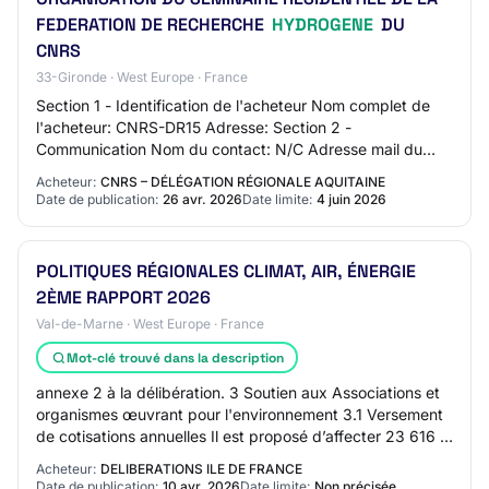
FEDERATION DE RECHERCHE
HYDROGENE
DU
CNRS
33-Gironde · West Europe · France
Section 1 - Identification de l'acheteur Nom complet de
l'acheteur: CNRS-DR15 Adresse: Section 2 -
Communication Nom du contact: N/C Adresse mail du
contact: N/C Numéro de téléphone du contact: N/C S…
Acheteur:
CNRS – DÉLÉGATION RÉGIONALE AQUITAINE
Date de publication:
26 avr. 2026
Date limite:
4 juin 2026
POLITIQUES RÉGIONALES CLIMAT, AIR, ÉNERGIE
2ÈME RAPPORT 2026
Val-de-Marne · West Europe · France
Mot-clé trouvé dans la description
annexe 2 à la délibération. 3 Soutien aux Associations et
organismes œuvrant pour l'environnement 3.1 Versement
de cotisations annuelles Il est proposé d’affecter 23 616 €
d’autorisations d’engagemen…
Acheteur:
DELIBERATIONS ILE DE FRANCE
Date de publication:
10 avr. 2026
Date limite:
Non précisée