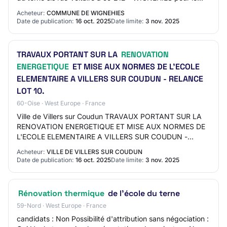
compte de la commune .Le but de cette…
Acheteur:
COMMUNE DE WIGNEHIES
Date de publication:
16 oct. 2025
Date limite:
3 nov. 2025
TRAVAUX PORTANT SUR LA
RENOVATION
ENERGETIQUE
ET MISE AUX NORMES DE L'ECOLE
ELEMENTAIRE A VILLERS SUR COUDUN - RELANCE
LOT 10.
60-Oise · West Europe · France
Ville de Villers sur Coudun TRAVAUX PORTANT SUR LA
RENOVATION ENERGETIQUE ET MISE AUX NORMES DE
L'ECOLE ELEMENTAIRE A VILLERS SUR COUDUN -
RELANCE LOT 10. AO-2543-0198 60 - VILLERS SUR
Acheteur:
VILLE DE VILLERS SUR COUDUN
COUDUN Travaux…
Date de publication:
16 oct. 2025
Date limite:
3 nov. 2025
Rénovation thermique
de l’école du terne
59-Nord · West Europe · France
candidats : Non Possibilité d'attribution sans négociation :