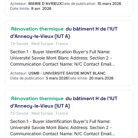
http://www.avrieux.com SIRET 21730026800018
Acheteur:
MAIRIE D'AVRIEUX
Date de publication:
10 mars 2026
Groupement de comman…
Date limite:
9 avr. 2026
Rénovation thermique
du bâtiment H de l'IUT
d’Annecy-le-Vieux (IUT A)
73-Savoie · West Europe · France
Section 1 - Buyer Identification Buyer's Full Name:
Université Savoie Mont Blanc Address: Section 2 -
Communication Contact Name: N/C Contact Email
Address: N/C Contact Phone Number: N/C Section 3 -…
Acheteur:
USMB - UNIVERSITÉ SAVOIE MONT BLANC
Date de publication:
5 mars 2026
Date limite:
20 mars 2026
Rénovation thermique
du bâtiment H de l'IUT
d’Annecy-le-Vieux (IUT A)
73-Savoie · West Europe · France
Section 1 - Buyer Identification Buyer's Full Name:
Université Savoie Mont Blanc Address: Section 2 -
Communication Contact Name: N/C Contact Email