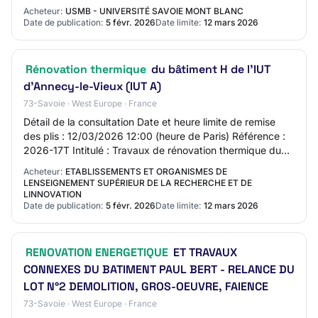
Address: N/C Contact Phone Number: N/C Section 3 -…
Acheteur:
USMB - UNIVERSITÉ SAVOIE MONT BLANC
Date de publication:
5 févr. 2026
Date limite:
12 mars 2026
Rénovation thermique
du bâtiment H de l'IUT
d’Annecy-le-Vieux (IUT A)
73-Savoie · West Europe · France
Détail de la consultation Date et heure limite de remise
des plis : 12/03/2026 12:00 (heure de Paris) Référence :
2026-17T Intitulé : Travaux de rénovation thermique du
bâtiment H de l'IUT d’Annecy-l…
Acheteur:
ETABLISSEMENTS ET ORGANISMES DE
LENSEIGNEMENT SUPÉRIEUR DE LA RECHERCHE ET DE
LINNOVATION
Date de publication:
5 févr. 2026
Date limite:
12 mars 2026
RENOVATION ENERGETIQUE
ET TRAVAUX
CONNEXES DU BATIMENT PAUL BERT - RELANCE DU
LOT N°2 DEMOLITION, GROS-OEUVRE, FAIENCE
73-Savoie · West Europe · France