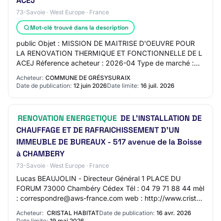
ACEJ
73-Savoie · West Europe · France
Mot-clé trouvé dans la description
public Objet : MISSION DE MAITRISE D'OEUVRE POUR
LA RENOVATION THERMIQUE ET FONCTIONNELLE DE L
ACEJ Réference acheteur : 2026-04 Type de marché :
Services Procédure : Procédure restreinte Lieu princi…
Acheteur:
COMMUNE DE GRÉSYSURAIX
Date de publication:
12 juin 2026
Date limite:
16 juil. 2026
RENOVATION ENERGETIQUE
DE L'INSTALLATION DE
CHAUFFAGE ET DE RAFRAICHISSEMENT D'UN
IMMEUBLE DE BUREAUX - 517 avenue de la Boisse
à CHAMBERY
73-Savoie · West Europe · France
Lucas BEAUJOLIN - Directeur Général 1 PLACE DU
FORUM 73000 Chambéry Cédex Tél : 04 79 71 88 44 mèl
: correspondre@aws-france.com web : http://www.cristal-
habitat.fr/ SIRET 74702034500035 Groupement d…
Acheteur:
CRISTAL HABITAT
Date de publication:
16 avr. 2026
Date limite:
19 mai 2026