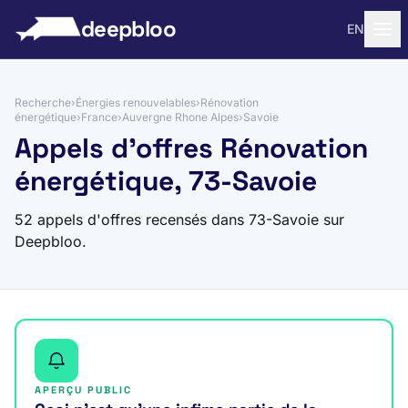
 au contenu
deepbloo
EN
Recherche
›
Énergies renouvelables
›
Rénovation
énergétique
›
France
›
Auvergne Rhone Alpes
›
Savoie
Appels d'offres Rénovation
énergétique, 73-Savoie
52 appels d'offres recensés dans 73-Savoie sur
Deepbloo.
APERÇU PUBLIC