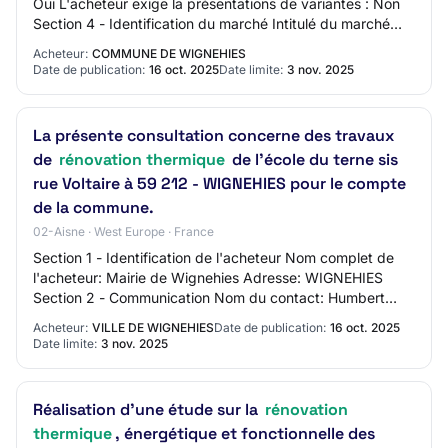
Oui L'acheteur exige la présentations de variantes : Non
Section 4 - Identification du marché Intitulé du marché
:&nbsp;Rénovation thermiq…
Acheteur:
COMMUNE DE WIGNEHIES
Date de publication:
16 oct. 2025
Date limite:
3 nov. 2025
La présente consultation concerne des travaux
de
rénovation thermique
de l’école du terne sis
rue Voltaire à 59 212 - WIGNEHIES pour le compte
de la commune.
02-Aisne · West Europe · France
Section 1 - Identification de l'acheteur Nom complet de
l'acheteur: Mairie de Wignehies Adresse: WIGNEHIES
Section 2 - Communication Nom du contact: Humbert
Mathias Adresse mail du contact: N/C Numér…
Acheteur:
VILLE DE WIGNEHIES
Date de publication:
16 oct. 2025
Date limite:
3 nov. 2025
Réalisation d’une étude sur la
rénovation
thermique
, énergétique et fonctionnelle des