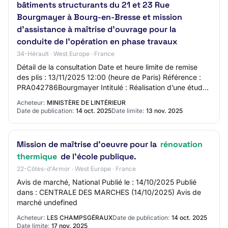
bâtiments structurants du 21 et 23 Rue
Bourgmayer à Bourg-en-Bresse et mission
d’assistance à maîtrise d’ouvrage pour la
conduite de l’opération en phase travaux
34-Hérault · West Europe · France
Détail de la consultation Date et heure limite de remise
des plis : 13/11/2025 12:00 (heure de Paris) Référence :
PRA042786Bourgmayer Intitulé : Réalisation d’une étude
sur la rénovation thermique, é…
Acheteur:
MINISTÈRE DE LINTÉRIEUR
Date de publication:
14 oct. 2025
Date limite:
13 nov. 2025
Mission de maîtrise d'oeuvre pour la
rénovation
thermique
de l'école publique.
22-Côtes-d'Armor · West Europe · France
Avis de marché, National Publié le : 14/10/2025 Publié
dans : CENTRALE DES MARCHES (14/10/2025) Avis de
marché undefined
Acheteur:
LES CHAMPSGÉRAUX
Date de publication:
14 oct. 2025
Date limite:
17 nov. 2025