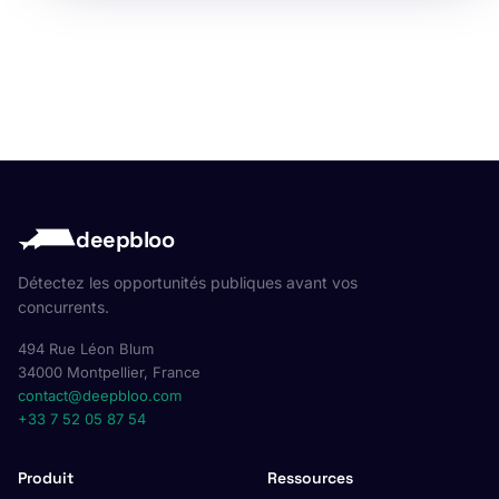
deepbloo
Détectez les opportunités publiques avant vos
concurrents.
494 Rue Léon Blum
34000 Montpellier, France
contact@deepbloo.com
+33 7 52 05 87 54
Produit
Ressources