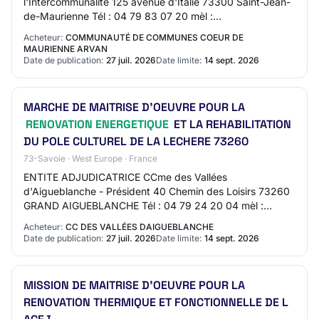
l'Intercommunalité 125 avenue d'Italie 73300 Saint-Jean-
de-Maurienne Tél : 04 79 83 07 20 mèl :
alexandra.amrhein@3cma73.com web :
Acheteur:
COMMUNAUTÉ DE COMMUNES COEUR DE
http://www.coeurdemaurienn…
MAURIENNE ARVAN
Date de publication:
27 juil. 2026
Date limite:
14 sept. 2026
MARCHE DE MAITRISE D'OEUVRE POUR LA
RENOVATION ENERGETIQUE
ET LA REHABILITATION
DU POLE CULTUREL DE LA LECHERE 73260
73-Savoie · West Europe · France
ENTITE ADJUDICATRICE CCme des Vallées
d'Aigueblanche - Président 40 Chemin des Loisirs 73260
GRAND AIGUEBLANCHE Tél : 04 79 24 20 04 mèl :
meryl.gout@ccva-savoie.com web : http://www.ccva-
Acheteur:
CC DES VALLÉES DAIGUEBLANCHE
savoie.com…
Date de publication:
27 juil. 2026
Date limite:
14 sept. 2026
MISSION DE MAITRISE D'OEUVRE POUR LA
RENOVATION THERMIQUE ET FONCTIONNELLE DE L