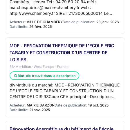
Chambéry - cedex Tél : 04 79 60 20 94 mèl :
marchespublics@mairie-chambery.fr web :
http://www.chambery.fr SIRET 21730065600014 Le
marché ne fait pas l'objet d'une procédure conjointe Type
Acheteur:
VILLE DE CHAMBÉRY
Date de publication:
23 janv. 2026
de pouvoir…
Date limite:
26 févr. 2026
MOE - RENOVATION THERMIQUE DE L'ECOLE ERIC
TABARLY ET CONSTRUCTION D'UN CENTRE DE
LOISIRS
56-Morbihan · West Europe · France
Mot-clé trouvé dans la description
div>Intitulé du marché: MOE - RENOVATION THERMIQUE
DE L'ECOLE ERIC TABARLY ET CONSTRUCTION D'UN
CENTRE DE LOISIRSCode CPV principal - Descripteur
principal: Type de marché: SERVICESDescription succin…
Acheteur:
MAIRIE DARZON
Date de publication:
19 oct. 2025
Date limite:
21 nov. 2025
Rénovation énergétique du bâtiment de l'école