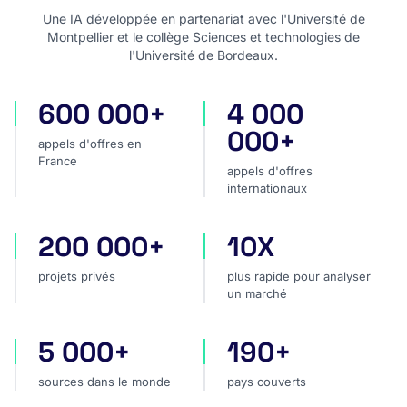
Une IA développée en partenariat avec l'Université de
Montpellier et le collège Sciences et technologies de
l'Université de Bordeaux.
600 000+
4 000
appels d'offres en France
appels d'offres internatio
000+
appels d'offres en
France
appels d'offres
internationaux
200 000+
10X
projets privés
plus rapide pour analyser
projets privés
plus rapide pour analyser
un marché
5 000+
190+
sources dans le monde
pays couverts
sources dans le monde
pays couverts