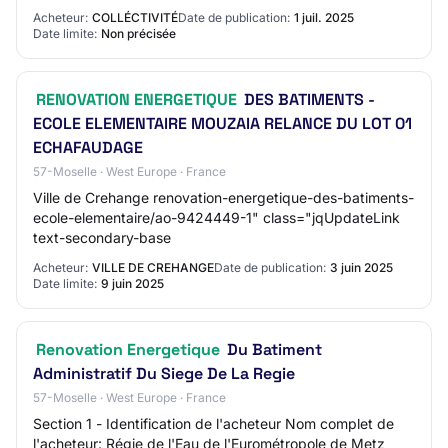
du marché: MARCHE DE TRAVAUX REN…
Acheteur:
COLLÉCTIVITÉ
Date de publication:
1 juil. 2025
Date limite:
Non précisée
RENOVATION ENERGETIQUE
DES BATIMENTS -
ECOLE ELEMENTAIRE MOUZAIA RELANCE DU LOT 01
ECHAFAUDAGE
57-Moselle · West Europe · France
Ville de Crehange renovation-energetique-des-batiments-
ecole-elementaire/ao-9424449-1" class="jqUpdateLink
text-secondary-base
Acheteur:
VILLE DE CREHANGE
Date de publication:
3 juin 2025
Date limite:
9 juin 2025
Renovation Energetique
Du Batiment
Administratif Du Siege De La Regie
57-Moselle · West Europe · France
Section 1 - Identification de l'acheteur Nom complet de
l'acheteur: Régie de l'Eau de l'Eurométropole de Metz