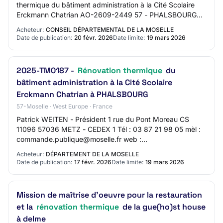
thermique du bâtiment administration à la Cité Scolaire
Erckmann Chatrian AO-2609-2449 57 - PHALSBOURG
Travaux de bâtiment Procédure adaptée Mise en lig…
Acheteur:
CONSEIL DÉPARTEMENTAL DE LA MOSELLE
Date de publication:
20 févr. 2026
Date limite:
19 mars 2026
2025-TM0187 -
Rénovation thermique
du
bâtiment administration à la Cité Scolaire
Erckmann Chatrian à PHALSBOURG
57-Moselle · West Europe · France
Patrick WEITEN - Président 1 rue du Pont Moreau CS
11096 57036 METZ - CEDEX 1 Tél : 03 87 21 98 05 mèl :
commande.publique@moselle.fr web :
http://www.moselle.fr SIRET 22570001200019
Acheteur:
DÉPARTEMENT DE LA MOSELLE
Groupement de co…
Date de publication:
17 févr. 2026
Date limite:
19 mars 2026
Mission de maîtrise d'oeuvre pour la restauration
et la
rénovation thermique
de la gue(ho)st house
à delme