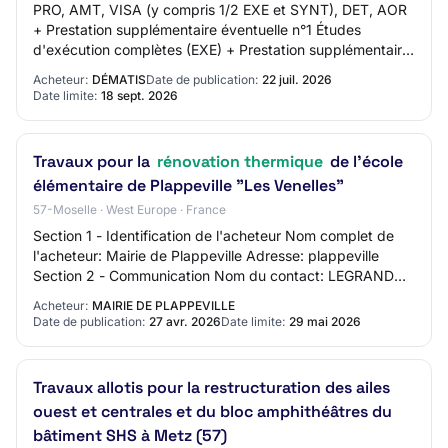
PRO, AMT, VISA (y compris 1/2 EXE et SYNT), DET, AOR
+ Prestation supplémentaire éventuelle n°1 Études
d'exécution complètes (EXE) + Prestation supplémentaire
éventuelle n°2 Ordonnancement pilotage e…
Acheteur:
DÉMATIS
Date de publication:
22 juil. 2026
Date limite:
18 sept. 2026
Travaux pour la
rénovation thermique
de l'école
élémentaire de Plappeville "Les Venelles"
57-Moselle · West Europe · France
Section 1 - Identification de l'acheteur Nom complet de
l'acheteur: Mairie de Plappeville Adresse: plappeville
Section 2 - Communication Nom du contact: LEGRAND
Guy Adresse mail du contact: N/C Numér…
Acheteur:
MAIRIE DE PLAPPEVILLE
Date de publication:
27 avr. 2026
Date limite:
29 mai 2026
Travaux allotis pour la restructuration des ailes
ouest et centrales et du bloc amphithéâtres du
bâtiment SHS à Metz (57)