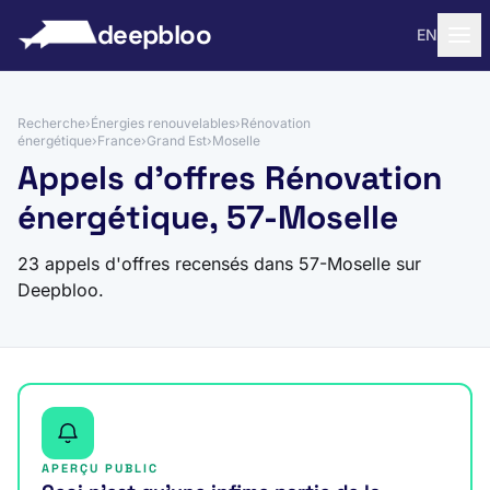
 au contenu
deepbloo
EN
Recherche
›
Énergies renouvelables
›
Rénovation
énergétique
›
France
›
Grand Est
›
Moselle
Appels d'offres Rénovation
énergétique, 57-Moselle
23 appels d'offres recensés dans 57-Moselle sur
Deepbloo.
APERÇU PUBLIC