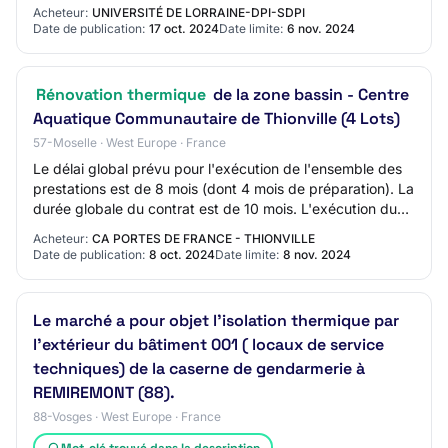
Acheteur:
UNIVERSITÉ DE LORRAINE-DPI-SDPI
Date de publication:
17 oct. 2024
Date limite:
6 nov. 2024
Rénovation thermique
de la zone bassin - Centre
Aquatique Communautaire de Thionville (4 Lots)
57-Moselle · West Europe · France
Le délai global prévu pour l'exécution de l'ensemble des
prestations est de 8 mois (dont 4 mois de préparation). La
durée globale du contrat est de 10 mois. L'exécution du
marché débute à compter de…
Acheteur:
CA PORTES DE FRANCE - THIONVILLE
Date de publication:
8 oct. 2024
Date limite:
8 nov. 2024
Le marché a pour objet l'isolation thermique par
l'extérieur du bâtiment 001 ( locaux de service
techniques) de la caserne de gendarmerie à
REMIREMONT (88).
88-Vosges · West Europe · France
Mot-clé trouvé dans la description