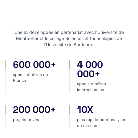
Une IA développée en partenariat avec l'Université de
Montpellier et le collège Sciences et technologies de
l'Université de Bordeaux.
600 000+
4 000
appels d'offres en France
appels d'offres internatio
000+
appels d'offres en
France
appels d'offres
internationaux
200 000+
10X
projets privés
plus rapide pour analyser
projets privés
plus rapide pour analyser
un marché