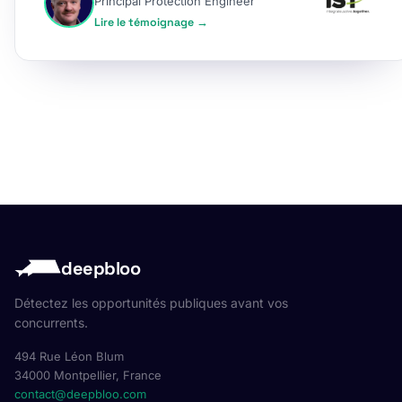
Principal Protection Engineer
Lire le témoignage →
deepbloo
Détectez les opportunités publiques avant vos
concurrents.
494 Rue Léon Blum
34000 Montpellier, France
contact@deepbloo.com