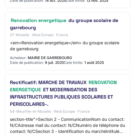
Date de publication:
14 oct. 2025
Date limite:
13 nov. 2025
Renovation energetique
du groupe scolaire de
garrebourg
57-Moselle · West Europe · France
<em>Renovation energetique</em> du groupe scolaire
de garrebourg
Acheteur:
MAIRIE DE GARREBOURG
Date de publication:
9 juil. 2025
Date limite:
1 août 2025
Rectificatif: MARCHE DE TRAVAUX
RENOVATION
ENERGETIQUE
ET MODERNISATION DES
INFRASTRUCTURES PUBLIQUES SCOLAIRES ET
PERISCOLAIRES-.
54-Meurthe-et-Moselle · West Europe · France
section-title">Section 2 - CommunicationNom du contact:
N/CAdresse mail du contact: N/CNuméro de téléphone du
contact: N/CSection 3 - Identification du marchéIntitulé