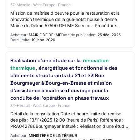
57-Moselle · West Europe · France
Mission de maîtrise d'oeuvre pour la restauration et la
rénovation thermique de la gue(ho)st house à delme
Mairie de Delme 57590 DELME Service - Procédure
Adaptée Date limite de l'offre : 19/01/2026…
Acheteur:
MAIRIE DE DELME
Date de publication:
25 déc. 2025
Date limite:
19 janv. 2026
Réalisation d’une étude sur la
rénovation
thermique
, énergétique et fonctionnelle des
bâtiments structurants du 21 et 23 Rue
Bourgmayer à Bourg-en-Bresse et mission
d’assistance à maîtrise d’ouvrage pour la
conduite de l’opération en phase travaux
34-Hérault · West Europe · France
Détail de la consultation Date et heure limite de remise
des plis : 13/11/2025 12:00 (heure de Paris) Référence :
PRA042786Bourgmayer Intitulé : Réalisation d’une étude
sur la rénovation thermique, é…
Acheteur:
MINISTÈRE DE LINTÉRIEUR