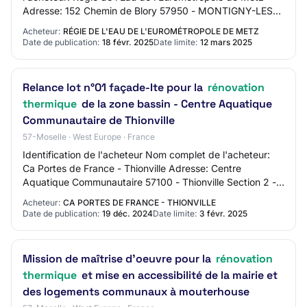
Adresse: 152 Chemin de Blory 57950 - MONTIGNY-LES-
METZ Section 2 - Communication Nom du c…
Acheteur:
RÉGIE DE L'EAU DE L'EUROMÉTROPOLE DE METZ
Date de publication:
18 févr. 2025
Date limite:
12 mars 2025
Relance lot n°01 façade-Ite pour la
rénovation
thermique
de la zone bassin - Centre Aquatique
Communautaire de Thionville
57-Moselle · West Europe · France
Identification de l'acheteur Nom complet de l'acheteur:
Ca Portes de France - Thionville Adresse: Centre
Aquatique Communautaire 57100 - Thionville Section 2 -
Communication Nom du contact: marches.p…
Acheteur:
CA PORTES DE FRANCE - THIONVILLE
Date de publication:
19 déc. 2024
Date limite:
3 févr. 2025
Mission de maîtrise d'oeuvre pour la
rénovation
thermique
et mise en accessibilité de la mairie et
des logements communaux à mouterhouse