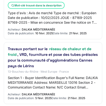
Mot-clé trouvé dans la description
Type d'avis : Avis de marché Type de marché : Européen
Date de publication : 10/02/2025 JOUE - 87169-2025
87169-2025 - Mise en concurrence See the notice on TED
website 87169-2025 87169-2025 - Mise e…
Acheteur:
DALKIA MÉDITERRANÉE
Date de publication:
10 févr. 2025
Date limite:
21 févr. 2025
Travaux portant sur le
réseau de chaleur et de
froid
, VRD, fourniture et pose des tubes préisoles
pour la communauté d'agglomérations Cannes
pays de Lérins
13-Bouches-du-Rhône · West Europe · France
Section 1 - Buyer Identification Buyer's Full Name: DALKIA
MEDITERRANEE Address: MARSEILLE 13016 Section 2 -
Communication Contact Name: N/C Contact Email
Address: hboubaker@epsa.com Contact Phone Nu…
Acheteur:
DALKIA MÉDITERRANÉE
Date de publication:
5 févr. 2025
Date limite:
21 févr. 2025