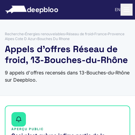
 au contenu
deepbloo
EN
Recherche
›
Énergies renouvelables
›
Réseau de froid
›
France
›
Provence
Alpes Cote D Azur
›
Bouches Du Rhone
Appels d'offres Réseau de
froid, 13-Bouches-du-Rhône
9 appels d'offres recensés dans 13-Bouches-du-Rhône
sur Deepbloo.
APERÇU PUBLIC