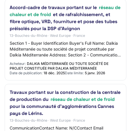
Accord-cadre de travaux portant sur le
réseau de
chaleur et de froid
et de rafraîchissement, et
fibre optique, VRD, fourniture et pose des tubes
préisolés pour la DSP d'Avignon
13-Bouches-du-Rhône · West Europe · France
Section 1 - Buyer Identification Buyer's Full Name: Dalkia
Méditerranée ou toute société de projet constituée par
Dalkia Méditerranée Address: Section 2 - Communication
Contact Name: N/C Contact Emai…
Acheteur:
DALKIA MÉDITERRANÉE OU TOUTE SOCIÉTÉ DE
PROJET CONSTITUÉE PAR DALKIA MÉDITERRANÉE
Date de publication:
18 déc. 2025
Date limite:
5 janv. 2026
Travaux portant sur la construction de la centrale
de production du
réseau de chaleur et de froid
pour la communauté d'agglomérations Cannes
pays de Lérins.
13-Bouches-du-Rhône · West Europe · France
CommunicationContact Name: N/CContact Email