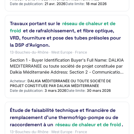
Date de publication:
21 avr. 2026
Date limite:
18 mai 2026
Travaux portant sur le
réseau de chaleur et de
froid
et de rafraîchissement, et fibre optique,
VRD, fourniture et pose des tubes préisoles pour
la DSP d'Avignon.
13-Bouches-du-Rhône · West Europe · France
Section 1 - Buyer Identification Buyer's Full Name: DALKIA
MEDITERRANEE ou toute société de projet constituée par
Dalkia Méditerranée Address: Section 2 - Communication
Contact Name: N/C Contact Emai…
Acheteur:
DALKIA MÉDITERRANÉE OU TOUTE SOCIÉTÉ DE
PROJET CONSTITUÉE PAR DALKIA MÉDITERRANÉE
Date de publication:
3 mars 2026
Date limite:
30 mars 2026
Étude de faisabilité technique et financière de
remplacement d'une thermofrigo-pompe ou de
raccordement à un
réseau de chaleur et de froid
.
13-Bouches-du-Rhône · West Europe · France