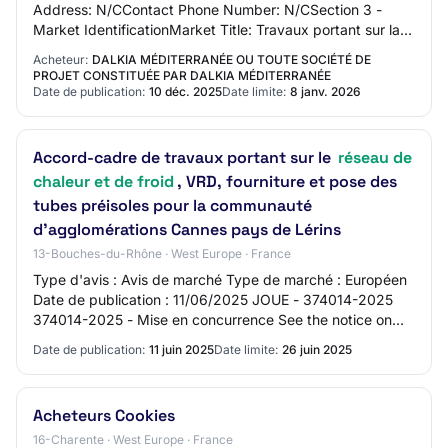
Address: N/CContact Phone Number: N/CSection 3 -
Market IdentificationMarket Title: Travaux portant sur la
construction de la centrale de production du rés…
Acheteur:
DALKIA MÉDITERRANÉE OU TOUTE SOCIÉTÉ DE
PROJET CONSTITUÉE PAR DALKIA MÉDITERRANÉE
Date de publication:
10 déc. 2025
Date limite:
8 janv. 2026
Accord-cadre de travaux portant sur le
réseau de
chaleur et de froid
, VRD, fourniture et pose des
tubes préisoles pour la communauté
d'agglomérations Cannes pays de Lérins
13-Bouches-du-Rhône · West Europe · France
Type d'avis : Avis de marché Type de marché : Européen
Date de publication : 11/06/2025 JOUE - 374014-2025
374014-2025 - Mise en concurrence See the notice on
TED website 374014-2025 374014-2025 - Mi…
Date de publication:
11 juin 2025
Date limite:
26 juin 2025
Acheteurs Cookies
16-Charente · West Europe · France